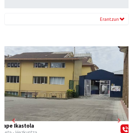
Erantzun
Previous
Next