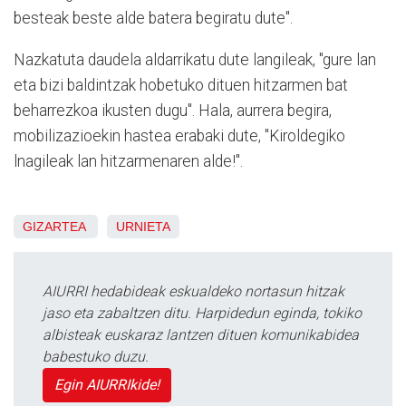
besteak beste alde batera begiratu dute".
Nazkatuta daudela aldarrikatu dute langileak, "gure lan
eta bizi baldintzak hobetuko dituen hitzarmen bat
beharrezkoa ikusten dugu". Hala, aurrera begira,
mobilizazioekin hastea erabaki dute, "Kiroldegiko
lnagileak lan hitzarmenaren alde!".
GIZARTEA
URNIETA
AIURRI hedabideak eskualdeko nortasun hitzak
jaso eta zabaltzen ditu. Harpidedun eginda, tokiko
albisteak euskaraz lantzen dituen komunikabidea
babestuko duzu.
Egin AIURRIkide!