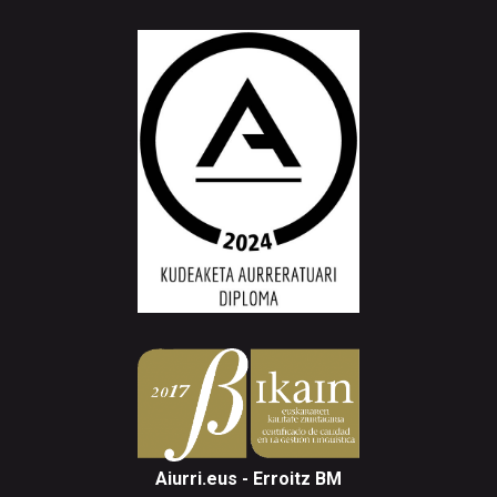
Aiurri.eus - Erroitz BM