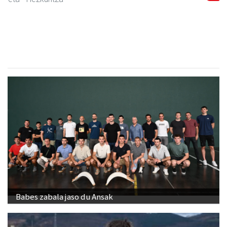
CESA Formazio Zentroa
Urnieta
- Ikasketak
Babes zabala jaso du Ansak