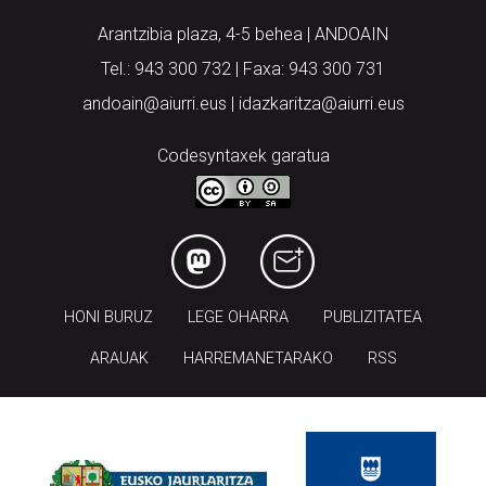
Arantzibia plaza, 4-5 behea | ANDOAIN
Tel.: 943 300 732 | Faxa: 943 300 731
andoain@aiurri.eus | idazkaritza@aiurri.eus
Codesyntaxek garatua
HONI BURUZ
LEGE OHARRA
PUBLIZITATEA
ARAUAK
HARREMANETARAKO
RSS