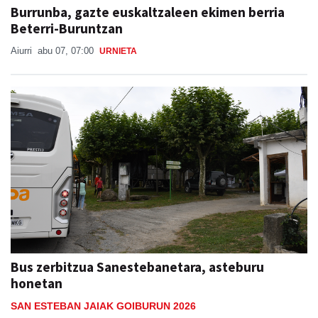
Burrunba, gazte euskaltzaleen ekimen berria
Beterri-Buruntzan
Aiurri
abu 07, 07:00
URNIETA
Bus zerbitzua Sanestebanetara, asteburu
honetan
SAN ESTEBAN JAIAK GOIBURUN 2026