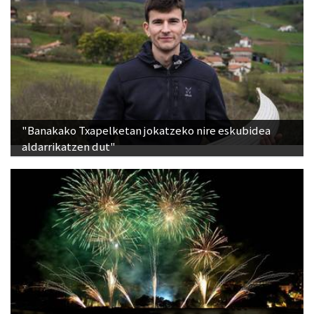
"Banakako Txapelketan jokatzeko nire eskubidea
aldarrikatzen dut"