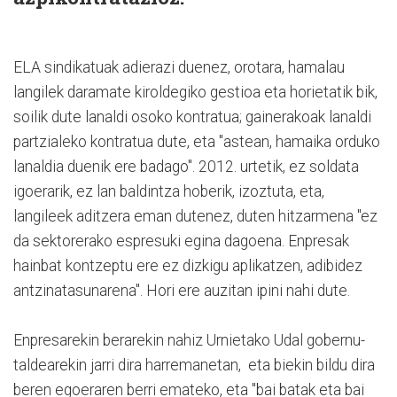
ELA sindikatuak adierazi duenez, orotara, hamalau
langilek daramate kiroldegiko gestioa eta horietatik bik,
soilik dute lanaldi osoko kontratua; gainerakoak lanaldi
partzialeko kontratua dute, eta "astean, hamaika orduko
lanaldia duenik ere badago". 2012. urtetik, ez soldata
igoerarik, ez lan baldintza hoberik, izoztuta, eta,
langileek aditzera eman dutenez, duten hitzarmena "ez
da sektorerako espresuki egina dagoena. Enpresak
hainbat kontzeptu ere ez dizkigu aplikatzen, adibidez
antzinatasunarena". Hori ere auzitan ipini nahi dute.
Enpresarekin berarekin nahiz Urnietako Udal gobernu-
taldearekin jarri dira harremanetan, eta biekin bildu dira
beren egoeraren berri emateko, eta "bai batak eta bai