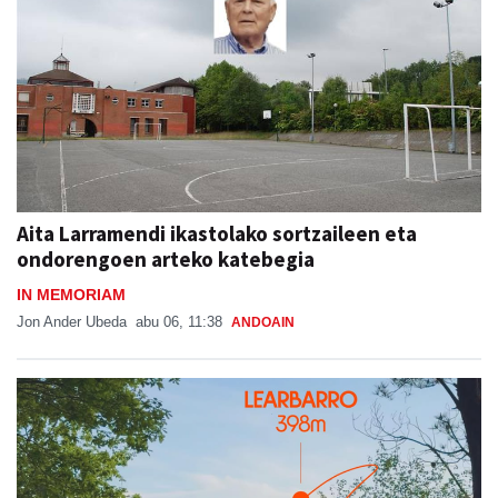
Aita Larramendi ikastolako sortzaileen eta
ondorengoen arteko katebegia
IN MEMORIAM
Jon Ander Ubeda
abu 06, 11:38
ANDOAIN