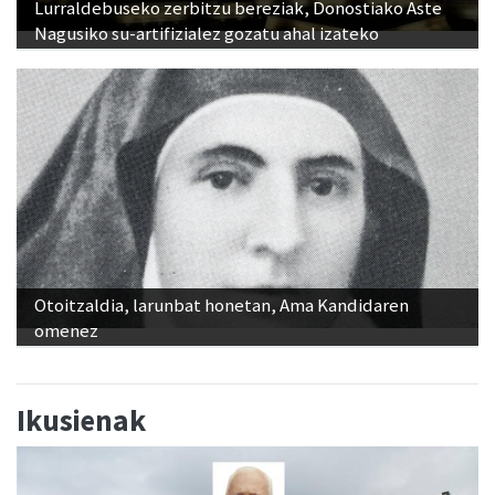
Lurraldebuseko zerbitzu bereziak, Donostiako Aste
Nagusiko su-artifizialez gozatu ahal izateko
Otoitzaldia, larunbat honetan, Ama Kandidaren
omenez
Ikusienak