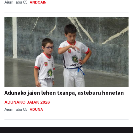
Aiurri
abu 05
ANDOAIN
Adunako jaien lehen txanpa, asteburu honetan
ADUNAKO JAIAK 2026
Aiurri
abu 05
ADUNA