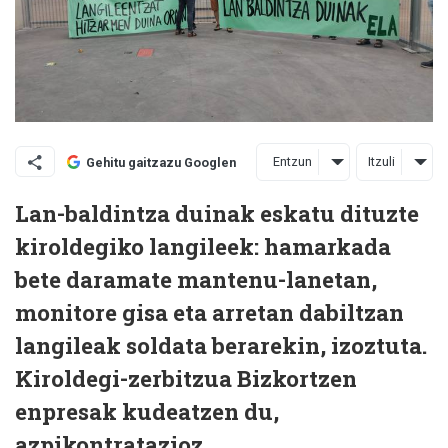
Entzun
Itzuli
Gehitu gaitzazu Googlen
Lan-baldintza duinak eskatu dituzte
kiroldegiko langileek: hamarkada
bete daramate mantenu-lanetan,
monitore gisa eta arretan dabiltzan
langileak soldata berarekin, izoztuta.
Kiroldegi-zerbitzua Bizkortzen
enpresak kudeatzen du,
azpikontratazioz.