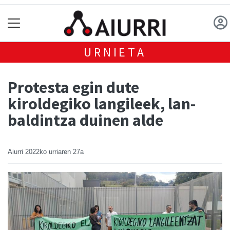
URNIETA
Protesta egin dute
kiroldegiko langileek, lan-
baldintza duinen alde
Aiurri
2022ko urriaren 27a