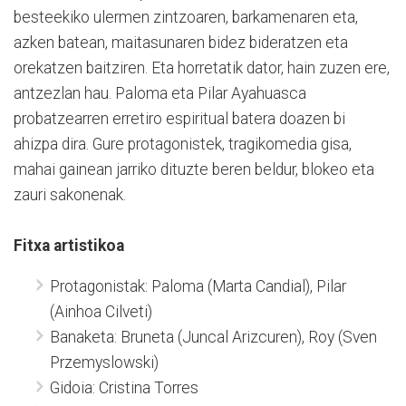
besteekiko ulermen zintzoaren, barkamenaren eta,
azken batean, maitasunaren bidez bideratzen eta
orekatzen baitziren. Eta horretatik dator, hain zuzen ere,
antzezlan hau. Paloma eta Pilar Ayahuasca
probatzearren erretiro espiritual batera doazen bi
ahizpa dira. Gure protagonistek, tragikomedia gisa,
mahai gainean jarriko dituzte beren beldur, blokeo eta
zauri sakonenak.
Fitxa artistikoa
Protagonistak: Paloma (Marta Candial), Pilar
(Ainhoa Cilveti)
Banaketa: Bruneta (Juncal Arizcuren), Roy (Sven
Przemyslowski)
Gidoia: Cristina Torres