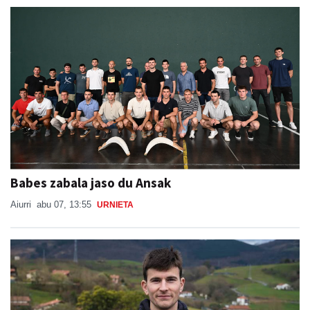
Babes zabala jaso du Ansak
Aiurri
abu 07, 13:55
URNIETA