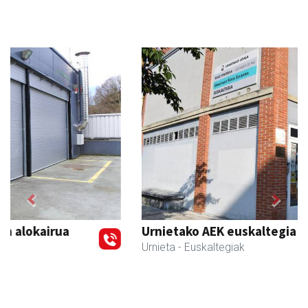
Previous
Next
Urnietako AEK euskaltegia
Urnieta
- Euskaltegiak