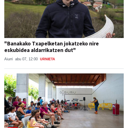
"Banakako Txapelketan jokatzeko nire
eskubidea aldarrikatzen dut"
Aiurri
abu 07, 12:00
URNIETA