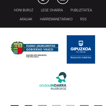
HONI BURUZ
LEGE OHARRA
PUBLIZITATEA
ARAUAK
HARREMANETARAKO
RSS