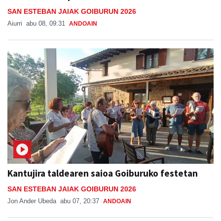
SAN ESTEBAN JAIAK GOIBURUN 2026
Aiurri
abu 08, 09:31
ANDOAIN
Kantujira taldearen saioa Goiburuko festetan
SAN ESTEBAN JAIAK GOIBURUN 2026
Jon Ander Ubeda
abu 07, 20:37
ANDOAIN