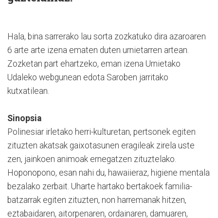
Hala, bina sarrerako lau sorta zozkatuko dira azaroaren
6 arte arte izena ematen duten urnietarren artean.
Zozketan part ehartzeko, eman izena Urnietako
Udaleko webgunean edota Saroben jarritako
kutxatilean.
Sinopsia
Polinesiar irletako herri-kulturetan, pertsonek egiten
zituzten akatsak gaixotasunen eragileak zirela uste
zen, jainkoen animoak ernegatzen zituztelako.
Hoponopono, esan nahi du, hawaiieraz, higiene mentala
bezalako zerbait. Uharte hartako bertakoek familia-
batzarrak egiten zituzten, non harremanak hitzen,
eztabaidaren, aitorpenaren, ordainaren, damuaren,