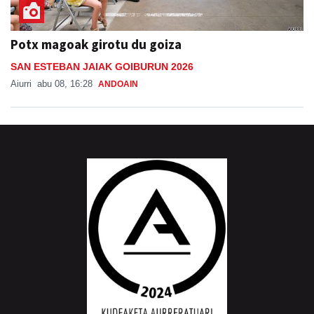
Potx magoak girotu du goiza
SAN ESTEBAN JAIAK GOIBURUN 2026
Aiurri
abu 08, 16:28
ANDOAIN