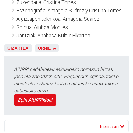
Zuzendaria: Cristina Torres
Eszenografia: Amagoia Suárez y Cristina Torres
Argiztapen teknikoa: Amagoia Suárez
Soinua: Ainhoa Montes
Jantziak: Anabasa Kultur Elkartea
GIZARTEA
URNIETA
AIURRI hedabideak eskualdeko nortasun hitzak
jaso eta zabaltzen ditu. Harpidedun eginda, tokiko
albisteak euskaraz lantzen dituen komunikabidea
babestuko duzu.
Egin AIURRIkide!
Erantzun