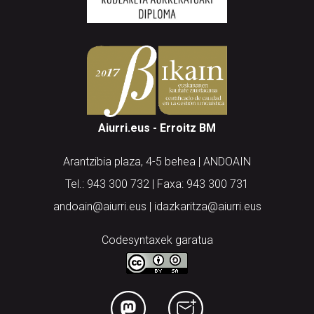
Aiurri.eus - Erroitz BM
Arantzibia plaza, 4-5 behea | ANDOAIN
Tel.: 943 300 732 | Faxa: 943 300 731
andoain@aiurri.eus | idazkaritza@aiurri.eus
Codesyntaxek garatua