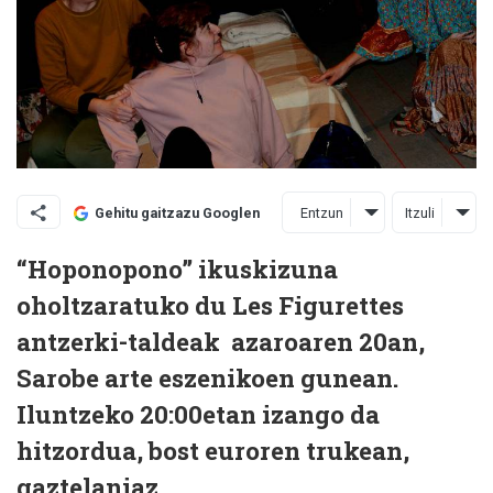
Entzun
Itzuli
Gehitu gaitzazu Googlen
“Hoponopono” ikuskizuna
oholtzaratuko du Les Figurettes
antzerki-taldeak azaroaren 20an,
Sarobe arte eszenikoen gunean.
Iluntzeko 20:00etan izango da
hitzordua, bost euroren trukean,
gaztelaniaz.