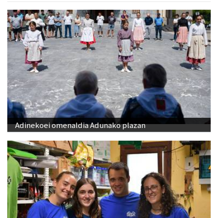
Adinekoei omenaldia Adunako plazan