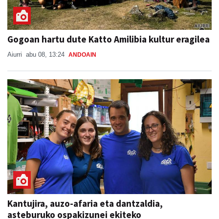
Gogoan hartu dute Katto Amilibia kultur eragilea
Aiurri
abu 08, 13:24
ANDOAIN
Kantujira, auzo-afaria eta dantzaldia,
asteburuko ospakizunei ekiteko