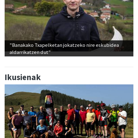
"Banakako Txapelketan jokatzeko nire eskubidea
aldarrikatzen dut"
Ikusienak