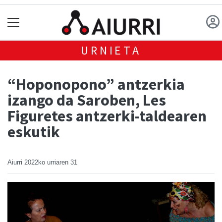
URNIETA
“Hoponopono” antzerkia
izango da Saroben, Les
Figuretes antzerki-taldearen
eskutik
Aiurri
2022ko urriaren 31