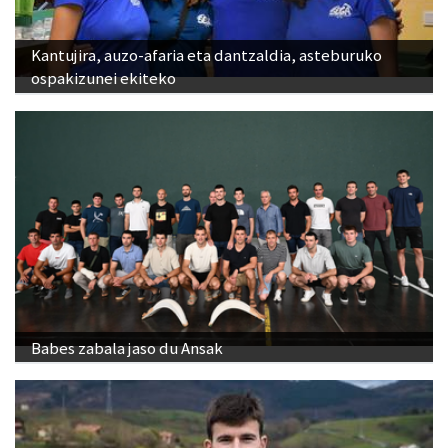
Kantujira, auzo-afaria eta dantzaldia, asteburuko
ospakizunei ekiteko
Babes zabala jaso du Ansak