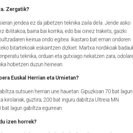
za. Zergatik?
sieran jendea ez da jabetzen teknika zaila dela. Jende asko
 ibilitakoa, baina bai korrika, edo bai oinez trakets, gaizki
 bultzadaren keinua ondo egitea. Ikastaro bat eman ondoren
tzeko bitartekoak eskaintzen dizkiet. Martxa nordikoak badau
nperatu teknika, orduan eta gutxiago nekatzen zara, odolar
nika hobetzen duzun heinean.
era Euskal Herrian eta Urnietan?
abiltza sutsuen herrian une hauetan. Gipuzkoan 70 bat lagun
 kirolariak, guztira, 200 bat inguru dabiltza Ultreia MN
 bat lagun gabiltza egurrean.
 du izen horrek?