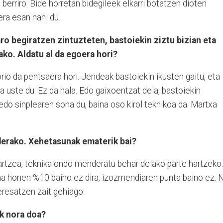
berriro. Bide horretan bidegileek elkarri botatzen dioten
rera esan nahi du.
ro begiratzen zintuzteten, bastoiekin ziztu bizian eta
ako. Aldatu al da egoera hori?
rio da pentsaera hori. Jendeak bastoiekin ikusten gaitu, eta
a uste du. Ez da hala. Edo gaixoentzat dela, bastoiekin
 edo sinplearen sona du, baina oso kirol teknikoa da. Martxa
derako. Xehetasunak ematerik bai?
artzea, teknika ondo menderatu behar delako parte hartzeko.
ina honen %10 baino ez dira, izozmendiaren punta baino ez. N
eresatzen zait gehiago.
ik nora doa?