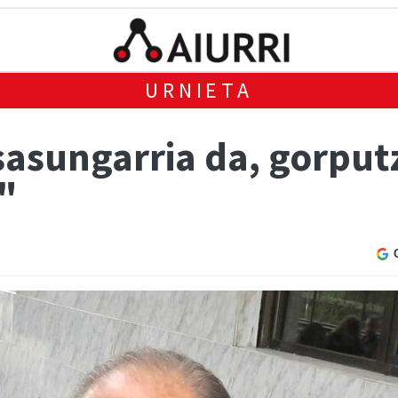
URNIETA
sasungarria da, gorputz
a"