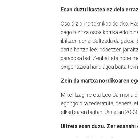
Esan duzu ikastea ez dela erra
Oso diziplina teknikoa delako. Ha
dago bizitza osoa korrika edo oinez
ibiltzen dena. Bultzada da gakoa,
parte hartzaileei hobetzen jarrai
paradoxa bat. Zenbat eta hobe me
oxigenazioa handiagoa baita tek
Zein da martxa nordikoaren ego
Mikel Izagirre eta Leo Carmona d
egongo dira federatuta, denera, eta
elkartearen baitan. Urnietan 20-30
Ultreia esan duzu. Zer esanahi