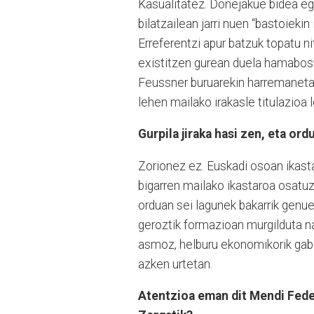
Kasualitatez. Donejakue bidea egi
bilatzailean jarri nuen “bastoiekin 
Erreferentzi apur batzuk topatu n
existitzen gurean duela hamabost
Feussner buruarekin harremanetan j
lehen mailako irakasle titulazioa 
Gurpila jiraka hasi zen, eta ord
Zorionez ez. Euskadi osoan ikasta
bigarren mailako ikastaroa osatuz
orduan sei lagunek bakarrik genu
geroztik formazioan murgilduta na
asmoz, helburu ekonomikorik gabe
azken urtetan.
Atentzioa eman dit Mendi Feder