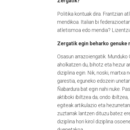
Zergatik?
Politika kontuak dira. Frantzian 
mendikoa. Italian bi federazioet
atletismoa edo mendia? Lizentzia
Zergatik egin beharko genuke 
Osasun arrazoiengatik. Munduko O
aholkatzen du, bihotz eta hezur a
diziplina egin. Nik, noski, martxa
garestia, eguneko edozein unetan 
Ñabardura bat egin nahi nuke. Pa
aktiboki ibiltzea da; ondo ibiltzea
egiteak artikulazio eta hezurreta
zuztarrak lantzen dituzu batez ere
diziplina hori kirol diziplina osoe
duenetakoa.