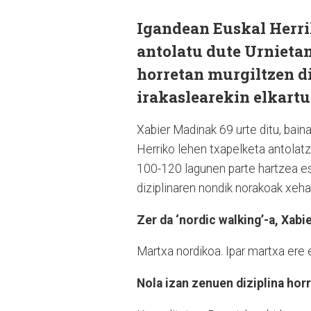
Igandean Euskal Herri
antolatu dute Urnietan;
horretan murgiltzen d
irakaslearekin elkartu 
Xabier Madinak 69 urte ditu, bain
Herriko lehen txapelketa antolatze
100-120 lagunen parte hartzea es
diziplinaren nondik norakoak xehatu
Zer da ‘nordic walking’-a, Xabi
Martxa nordikoa. Ipar martxa ere 
Nola izan zenuen diziplina horr