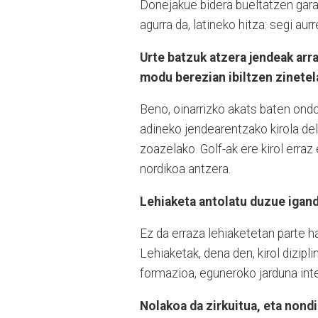
Donejakue bidera bueltatzen gara 
agurra da, latineko hitza: segi aur
Urte batzuk atzera jendeak arra
modu berezian ibiltzen zinetel
Beno, oinarrizko akats baten ondo
adineko jendearentzako kirola del
zoazelako. Golf-ak ere kirol erraz
nordikoa antzera.
Lehiaketa antolatu duzue igan
Ez da erraza lehiaketetan parte h
Lehiaketak, dena den, kirol dizipl
formazioa, eguneroko jarduna int
Nolakoa da zirkuitua, eta nond