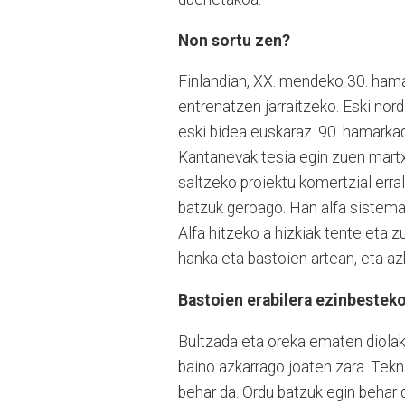
Non sortu zen?
Finlandian, XX. mendeko 30. hama
entrenatzen jarraitzeko. Eski nord
eski bidea euskaraz. 90. hamarka
Kantanevak tesia egin zuen martx
saltzeko proiektu komertzial erra
batzuk geroago. Han alfa sistema
Alfa hitzeko a hizkiak tente eta zu
hanka eta bastoien artean, eta a
Bastoien erabilera ezinbesteko
Bultzada eta oreka ematen diolako
baino azkarrago joaten zara. Tekni
behar da. Ordu batzuk egin behar d