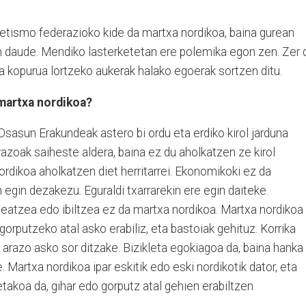
atletismo federazioko kide da martxa nordikoa, baina gurean
an daude. Mendiko lasterketetan ere polemika egon zen. Zer 
 kopurua lortzeko aukerak halako egoerak sortzen ditu.
martxa nordikoa?
sasun Erakundeak astero bi ordu eta erdiko kirol jarduna
razoak saiheste aldera, baina ez du aholkatzen ze kirol
 nordikoa aholkatzen diet herritarrei. Ekonomikoki ez da
egin dezakezu. Eguraldi txarrarekin ere egin daiteke.
seatzea edo ibiltzea ez da martxa nordikoa. Martxa nordikoa
, gorputzeko atal asko erabiliz, eta bastoiak gehituz. Korrika
n arazo asko sor ditzake. Bizikleta egokiagoa da, baina hanka
. Martxa nordikoa ipar eskitik edo eski nordikotik dator, eta
netakoa da, gihar edo gorputz atal gehien erabiltzen