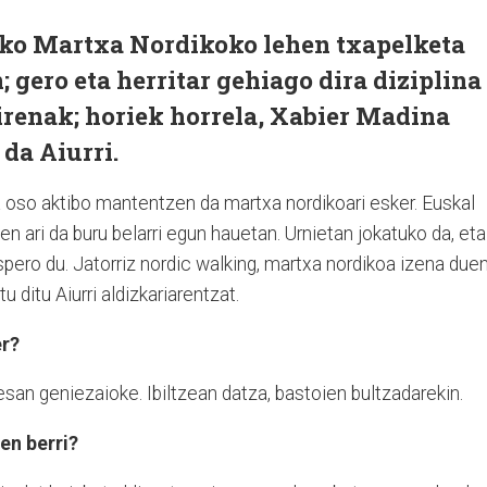
ko Martxa Nordikoko lehen txapelketa
 gero eta herritar gehiago dira diziplina
irenak; horiek horrela, Xabier Madina
da Aiurri.
a oso aktibo mantentzen da martxa nordikoari esker. Euskal
n ari da buru belarri egun hauetan. Urnietan jokatuko da, eta
pero du. Jatorriz nordic walking, martxa nordikoa izena due
 ditu Aiurri aldizkariarentzat.
er?
esan geniezaioke. Ibiltzean datza, bastoien bultzadarekin.
en berri?