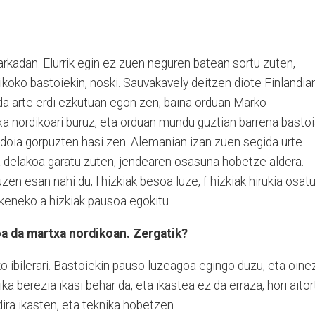
rkadan. Elurrik egin ez zuen neguren batean sortu zuten,
ikoko bastoiekin, noski. Sauvakavely deitzen diote Finlandian
da arte erdi ezkutuan egon zen, baina orduan Marko
a nordikoari buruz, eta orduan mundu guztian barrena basto
ldoia gorpuzten hasi zen. Alemanian izan zuen segida urte
 delakoa garatu zuten, jendearen osasuna hobetze aldera.
zen esan nahi du; l hizkiak besoa luze, f hizkiak hirukia osat
zkeneko a hizkiak pausoa egokitu.
a da martxa nordikoan. Zergatik?
 ibilerari. Bastoiekin pauso luzeagoa egingo duzu, eta oine
ka berezia ikasi behar da, eta ikastea ez da erraza, hori aitor
ira ikasten, eta teknika hobetzen.