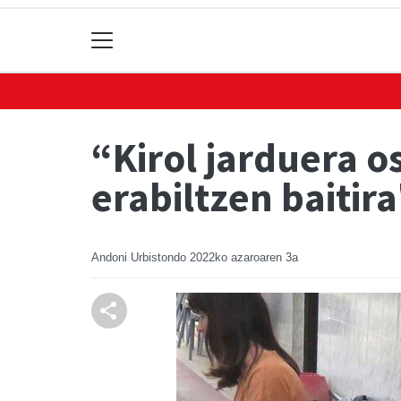
“Kirol jarduera o
erabiltzen baitir
Andoni Urbistondo
2022ko azaroaren 3a