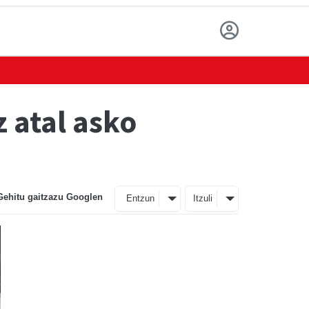
 atal asko
Gehitu gaitzazu Googlen
Entzun
Itzuli