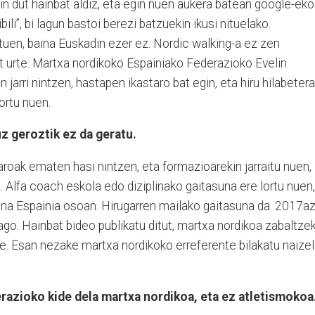
n dut hainbat aldiz, eta egin nuen aukera batean google-eko
ibili”, bi lagun bastoi berezi batzuekin ikusi nituelako.
ituen, baina Euskadin ezer ez. Nordic walking-a ez zen
 urte. Martxa nordikoko Espainiako Federazioko Evelin
arri nintzen, hastapen ikastaro bat egin, eta hiru hilabetera
lortu nuen.
uz geroztik ez da geratu.
roak ematen hasi nintzen, eta formazioarekin jarraitu nuen,
. Alfa coach eskola edo diziplinako gaitasuna ere lortu nuen,
ena Espainia osoan. Hirugarren mailako gaitasuna da. 2017a
go. Hainbat bideo publikatu ditut, martxa nordikoa zabaltze
. Esan nezake martxa nordikoko erreferente bilakatu naize
azioko kide dela martxa nordikoa, eta ez atletismokoa