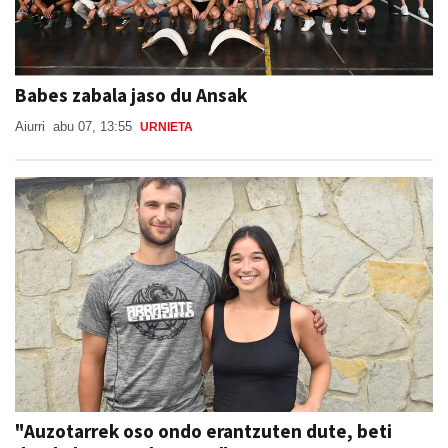
Babes zabala jaso du Ansak
Aiurri
abu 07, 13:55
URNIETA
"Auzotarrek oso ondo erantzuten dute, beti