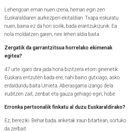
Lehengoan eman nuen izena, herrian egin zen
Euskaraldiaren aurkezpen-ekitaldian. Txapa eskuratu
nuen, baina ez da hori soilik, bada erantzukizunik. Ea
nola moldatzen garen, nire lehen aldia baita.
Zergatik da garrantzitsua horrelako ekimenak
egitea?
47 urte igaro dira jada hona bizitzera etorri ginenetik.
Euskara entzuten bada ere, nahi baino gutxiago, asko
erdaldundu baita Urnieta. Aberasgarria izango dela
iruditzen zait, zenbat eta gauza gehiago egin, hobe.
Erronka pertsonalik finkatu al duzu Euskaraldirako?
Ez, bereziki. Behar bada, ariketak iraun bitartean, sortuko
da zerbait.