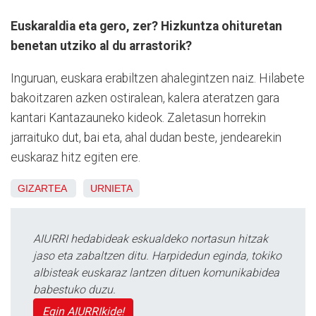
Euskaraldia eta gero, zer? Hizkuntza ohituretan
benetan utziko al du arrastorik?
Inguruan, euskara erabiltzen ahalegintzen naiz. Hilabete
bakoitzaren azken ostiralean, kalera ateratzen gara
kantari Kantazauneko kideok. Zaletasun horrekin
jarraituko dut, bai eta, ahal dudan beste, jendearekin
euskaraz hitz egiten ere.
GIZARTEA
URNIETA
AIURRI hedabideak eskualdeko nortasun hitzak
jaso eta zabaltzen ditu. Harpidedun eginda, tokiko
albisteak euskaraz lantzen dituen komunikabidea
babestuko duzu.
Egin AIURRIkide!