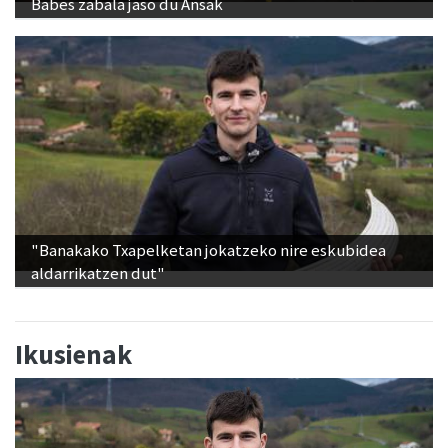
Babes zabala jaso du Ansak
"Banakako Txapelketan jokatzeko nire eskubidea
aldarrikatzen dut"
Ikusienak