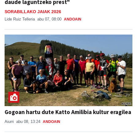
daude laguntzeko prest"
SORABILLAKO JAIAK 2026
Lide Ruiz Telleria
abu 07, 08:00
ANDOAIN
Gogoan hartu dute Katto Amilibia kultur eragilea
Aiurri
abu 08, 13:24
ANDOAIN