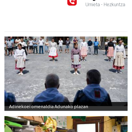
Urnieta
- Hezkuntza
Adinekoei omenaldia Adunako plazan