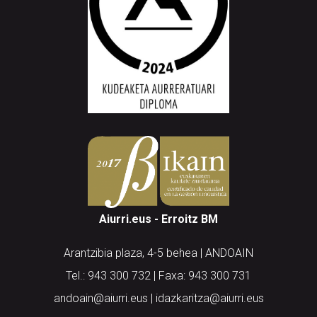
Aiurri.eus - Erroitz BM
Arantzibia plaza, 4-5 behea | ANDOAIN
Tel.: 943 300 732 | Faxa: 943 300 731
andoain@aiurri.eus | idazkaritza@aiurri.eus