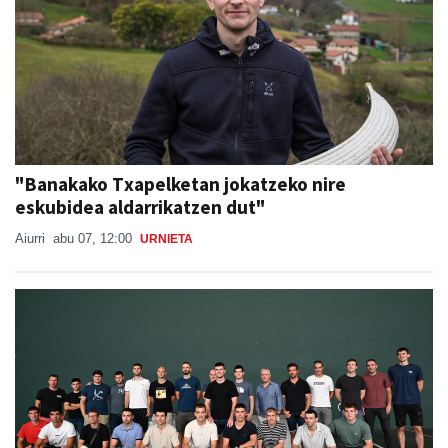
"Banakako Txapelketan jokatzeko nire
eskubidea aldarrikatzen dut"
Aiurri
abu 07, 12:00
URNIETA