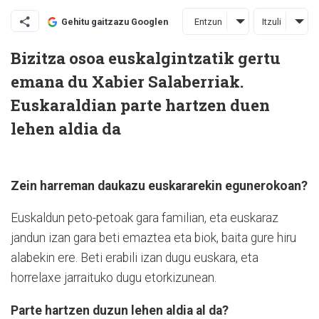
Entzun
Itzuli
Gehitu gaitzazu Googlen
Bizitza osoa euskalgintzatik gertu
emana du Xabier Salaberriak.
Euskaraldian parte hartzen duen
lehen aldia da
Zein harreman daukazu euskararekin egunerokoan?
Euskaldun peto-petoak gara familian, eta euskaraz
jandun izan gara beti emaztea eta biok, baita gure hiru
alabekin ere. Beti erabili izan dugu euskara, eta
horrelaxe jarraituko dugu etorkizunean.
Parte hartzen duzun lehen aldia al da?