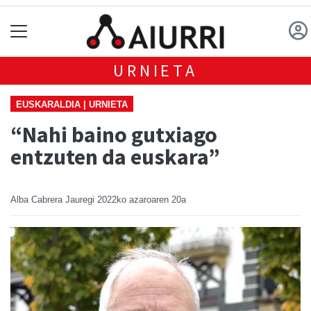
URNIETA
EUSKARALDIA | URNIETA
“Nahi baino gutxiago
entzuten da euskara”
Alba Cabrera Jauregi
2022ko azaroaren 20a