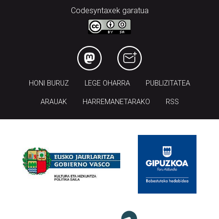
Codesyntaxek garatua
HONI BURUZ
LEGE OHARRA
PUBLIZITATEA
ARAUAK
HARREMANETARAKO
RSS