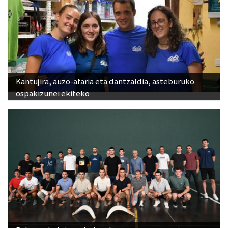
Kantujira, auzo-afaria eta dantzaldia, asteburuko
ospakizunei ekiteko