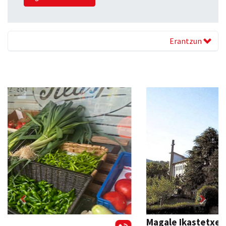
Erantzun
Previous
Next
Magale Ikastetxea