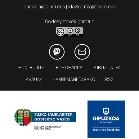
andoain@aiurri.eus | idazkaritza@aiurri.eus
Codesyntaxek garatua
HONI BURUZ
LEGE OHARRA
PUBLIZITATEA
ARAUAK
HARREMANETARAKO
RSS