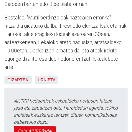
Saroben bertan edo Bibe plataforman.
Bestalde, "Mutil berdinzaleak haztearen erronka"
hitzaldia gidatuko du Ibai Fresnedo ekintzaileak eta Iruki
Larrosa talde eragileko kideak azaroaren 30ean,
asteazkenean, Lekaioko areto nagusian, arratsaldeko
19:00etan. Doako izen-ematea da, eta ateak irekita
egongo dira iteresa duen edonorentzat, lekuak bete
arte.
GIZARTEA
URNIETA
AIURRI hedabideak eskualdeko nortasun hitzak
jaso eta zabaltzen ditu. Harpidedun eginda, tokiko
albisteak euskaraz lantzen dituen komunikabidea
babestuko duzu.
Egin AIURRIkide!