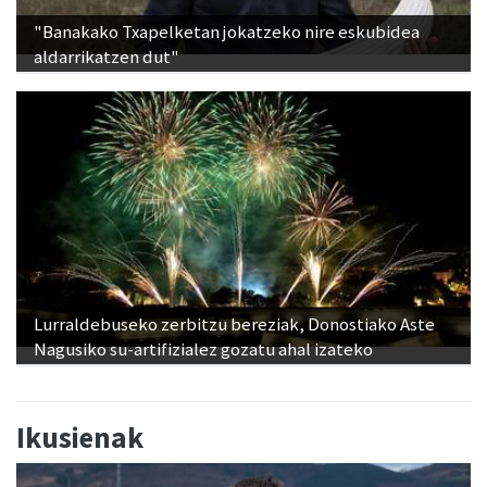
"Banakako Txapelketan jokatzeko nire eskubidea
aldarrikatzen dut"
Lurraldebuseko zerbitzu bereziak, Donostiako Aste
Nagusiko su-artifizialez gozatu ahal izateko
Ikusienak