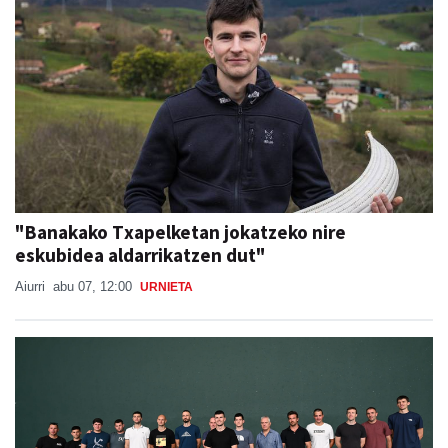
"Banakako Txapelketan jokatzeko nire
eskubidea aldarrikatzen dut"
Aiurri
abu 07, 12:00
URNIETA