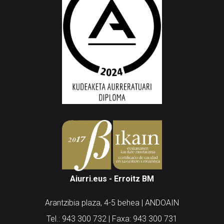
Aiurri.eus - Erroitz BM
Arantzibia plaza, 4-5 behea | ANDOAIN
Tel.: 943 300 732 | Faxa: 943 300 731