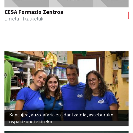
CESA Formazio Zentroa
Urnieta
- Ikasketak
Kantujira, auzo-afaria eta dantzaldia, asteburuko
ospakizunei ekiteko