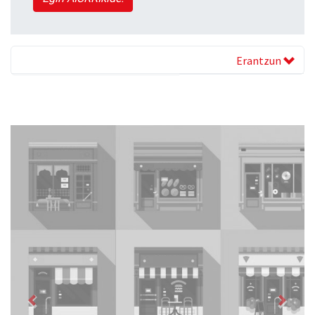
Erantzun
Previous
Next