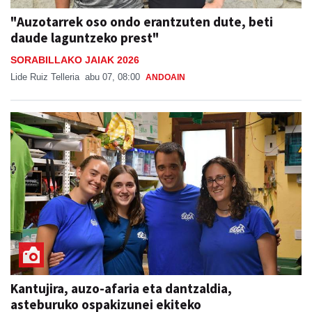
"Auzotarrek oso ondo erantzuten dute, beti
daude laguntzeko prest"
SORABILLAKO JAIAK 2026
Lide Ruiz Telleria
abu 07, 08:00
ANDOAIN
Kantujira, auzo-afaria eta dantzaldia,
asteburuko ospakizunei ekiteko