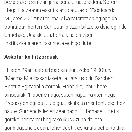
bezperako ekintzari jarraipena emate aldera, Setem
Hego Haizearen eskutik antolatutako "Fabricando
Mujeres 2.0" zineforuma, elkarretaratzea egingo da
ostiralean bertan. San Juan plazan biltzeko deia egin du
Urnietako Udalak, eta, bertan, adierazpen
instituzionalaren irakurketa egingo dute.
Askotariko hitzorduak
Hilaren 29an, asteartearekin, iluntzeko 19:00tan,
"Magma Mia" bakarrizketa taularatuko du Saroben
Beatriz Egizabal aktoreak. Hona dio, labur, bere
sinopsiak: "Haserre nago, sutan nago, irakiten nago...
Presio gehiegi eta zulo guztiak itxita mantentzeko hezi
naute. Sumendia lehertzear dago...". Hamasei urtetik
gorako herritarrei begirako ikuskizuna da, eta
gonbidapenak, doan, lehenagotik eskuratu beharko dira,