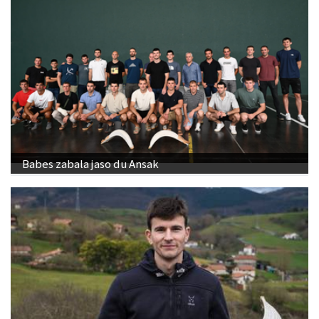
Babes zabala jaso du Ansak