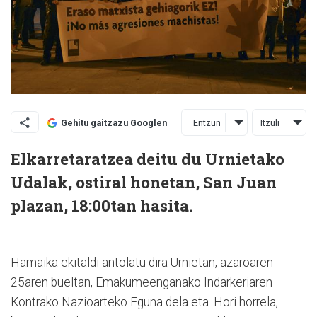
Entzun
Itzuli
Gehitu gaitzazu Googlen
Elkarretaratzea deitu du Urnietako
Udalak, ostiral honetan, San Juan
plazan, 18:00tan hasita.
Hamaika ekitaldi antolatu dira Urnietan, azaroaren
25aren bueltan, Emakumeenganako Indarkeriaren
Kontrako Nazioarteko Eguna dela eta. Hori horrela,