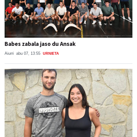
Babes zabala jaso du Ansak
Aiurri
abu 07, 13:55
URNIETA