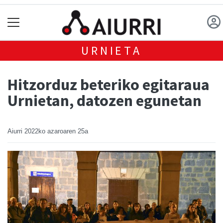
URNIETA
Hitzorduz beteriko egitaraua
Urnietan, datozen egunetan
Aiurri
2022ko azaroaren 25a