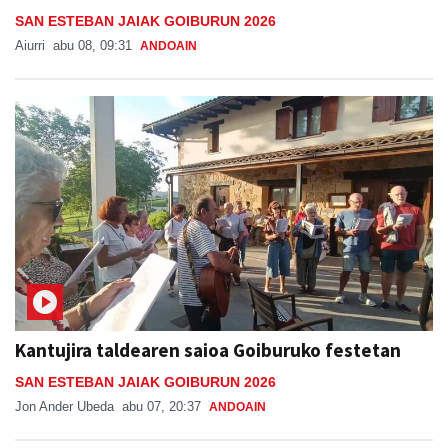
SAN ESTEBAN JAIAK GOIBURUN 2026
Aiurri
abu 08, 09:31
ANDOAIN
Kantujira taldearen saioa Goiburuko festetan
SAN ESTEBAN JAIAK GOIBURUN 2026
Jon Ander Ubeda
abu 07, 20:37
ANDOAIN