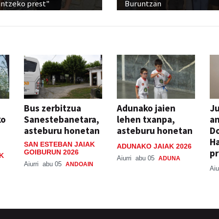
untzeko prest"
Buruntzan
Bus zerbitzua
Adunako jaien
Ju
ko
Sanestebanetara,
lehen txanpa,
an
asteburu honetan
asteburu honetan
Do
H
SAN ESTEBAN JAIAK
ADUNAKO JAIAK 2026
pr
GOIBURUN 2026
K
Aiurri
abu 05
ADUNA
Aiurri
abu 05
ANDOAIN
Aiu