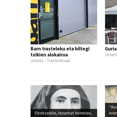
Barn trasteleku eta biltegi
Guria
txikien alokairua
Urniet
Urnieta
- Trastelekuak
"Au
Otoitzaldia, larunbat honetan,
era