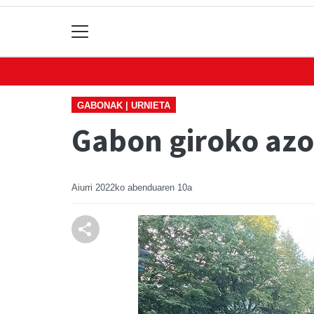
GABONAK | URNIETA
Gabon giroko azo
Aiurri
2022ko abenduaren 10a