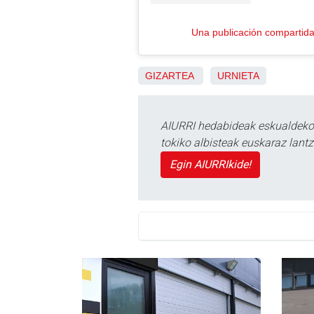
Una publicación compartid
GIZARTEA
URNIETA
AIURRI hedabideak eskualdeko n
tokiko albisteak euskaraz lan
Egin AIURRIkide!