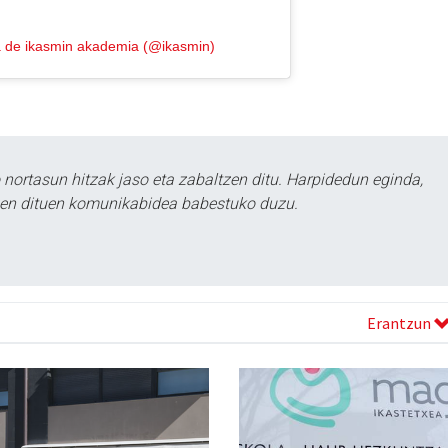
a de ikasmin akademia (@ikasmin)
ortasun hitzak jaso eta zabaltzen ditu. Harpidedun eginda,
tzen dituen komunikabidea babestuko duzu.
Erantzun