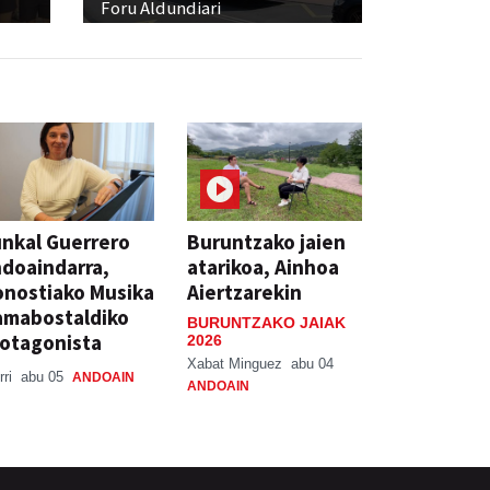
Foru Aldundiari
nkal Guerrero
Buruntzako jaien
doaindarra,
atarikoa, Ainhoa
nostiako Musika
Aiertzarekin
amabostaldiko
BURUNTZAKO JAIAK
otagonista
2026
Xabat Minguez
abu 04
rri
abu 05
ANDOAIN
ANDOAIN