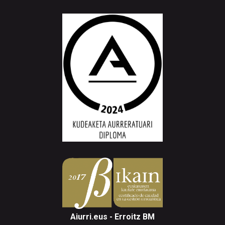
Aiurri.eus - Erroitz BM