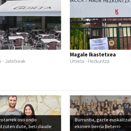
Magale Ikastetxea
a
- Jatetxeak
Urnieta
- Hezkuntza
zotarrek oso ondo
Burrunba, gazte euskaltza
ntzuten dute, beti daude
ekimen berria Beterri-