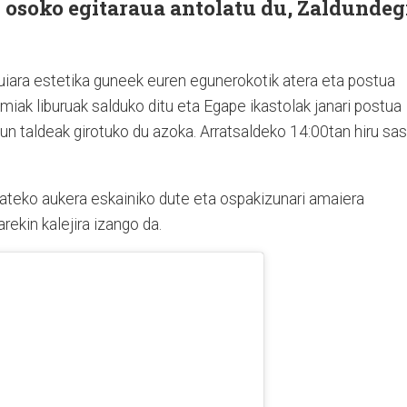
 osoko egitaraua antolatu du, Zaldundeg
uiara estetika guneek euren egunerokotik atera eta postua
miak liburuak salduko ditu eta Egape ikastolak janari postua
un taldeak girotuko du azoka. Arratsaldeko 14:00tan hiru sas
jateko aukera eskainiko dute eta ospakizunari amaiera
ekin kalejira izango da.