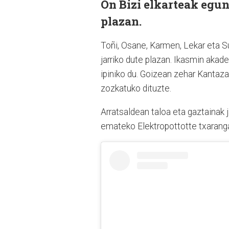
On Bizi elkarteak egun
plazan.
Toñi, Osane, Karmen, Lekar eta S
jarriko dute plazan. Ikasmin akade
ipiniko du. Goizean zehar Kantaza
zozkatuko dituzte.
Arratsaldean taloa eta gaztainak 
emateko Elektropottotte txarangar