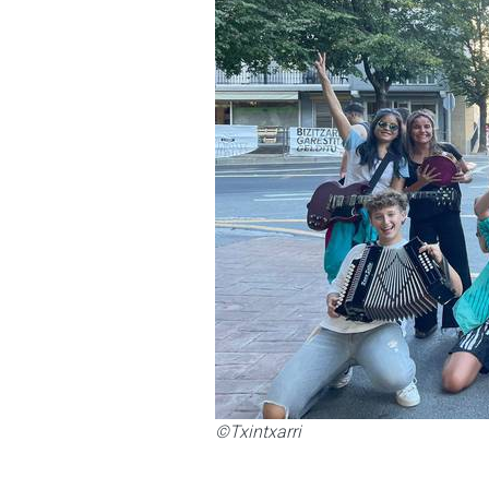
©Txintxarri