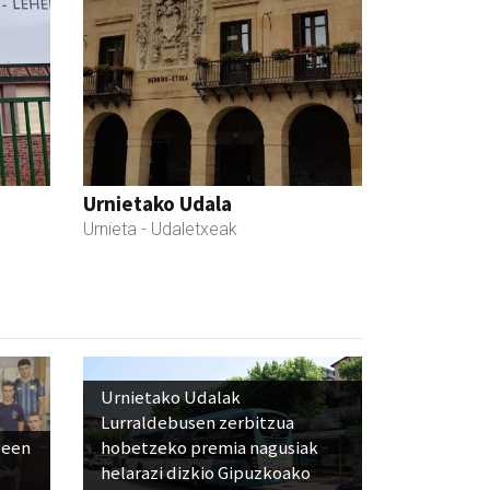
Urnietako Udala
Urnieta
- Udaletxeak
Urnietako Udalak
Lurraldebusen zerbitzua
leen
hobetzeko premia nagusiak
helarazi dizkio Gipuzkoako