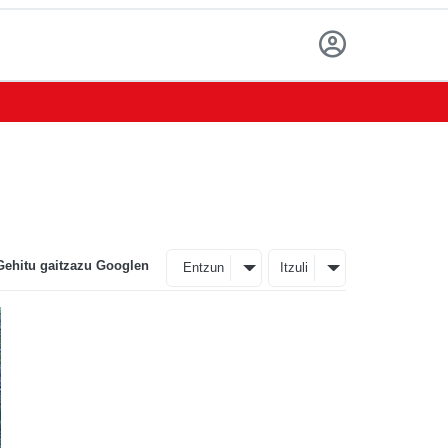
Gehitu gaitzazu Googlen
Entzun
Itzuli