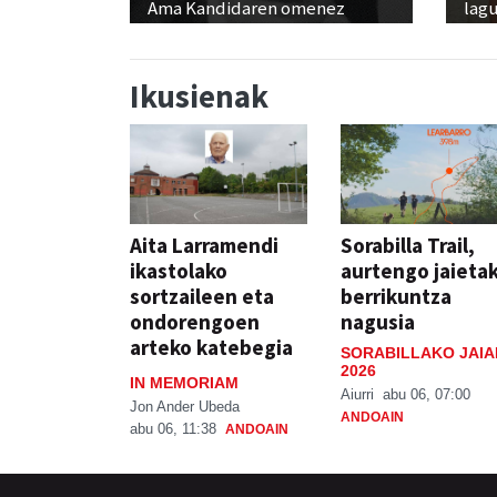
Ama Kandidaren omenez
lag
Ikusienak
Aita Larramendi
Sorabilla Trail,
ikastolako
aurtengo jaieta
sortzaileen eta
berrikuntza
ondorengoen
nagusia
arteko katebegia
SORABILLAKO JAIA
2026
IN MEMORIAM
Aiurri
abu 06, 07:00
Jon Ander Ubeda
ANDOAIN
abu 06, 11:38
ANDOAIN