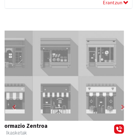
Erantzun
Previous
Next
Egape Ikastola
Urnieta
- Hezkuntza