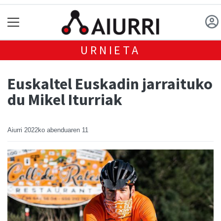
URNIETA
Euskaltel Euskadin jarraituko
du Mikel Iturriak
Aiurri
2022ko abenduaren 11