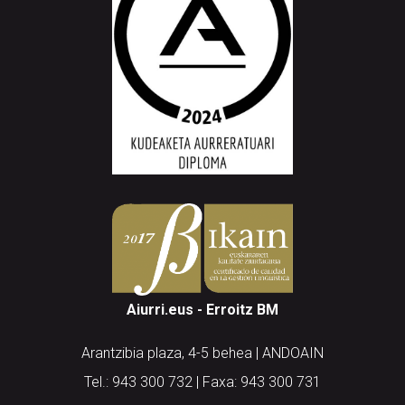
Aiurri.eus - Erroitz BM
Arantzibia plaza, 4-5 behea | ANDOAIN
Tel.: 943 300 732 | Faxa: 943 300 731
andoain@aiurri.eus | idazkaritza@aiurri.eus