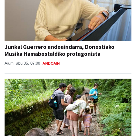
Junkal Guerrero andoaindarra, Donostiako
Musika Hamabostaldiko protagonista
Aiurri
abu 05, 07:00
ANDOAIN