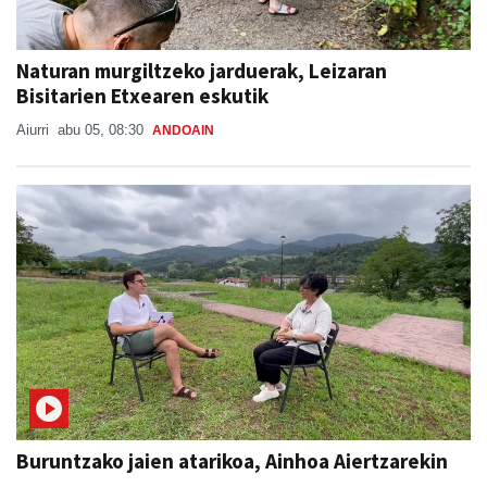
Naturan murgiltzeko jarduerak, Leizaran
Bisitarien Etxearen eskutik
Aiurri
abu 05, 08:30
ANDOAIN
Buruntzako jaien atarikoa, Ainhoa Aiertzarekin
BURUNTZAKO JAIAK 2026
Xabat Minguez
abu 04
ANDOAIN