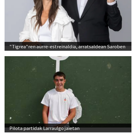
"Tigrea"ren aurre-estreinaldia, arratsaldean Saroben
Pilota partidak Larraulgo jaietan