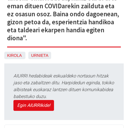
eman dituen COVIDarekin zailduta eta
ez osasun osoz. Baina ondo dagoenean,
gizon petoa da, esperientzia handikoa
eta taldeari ekarpen handia egiten
diona".
KIROLA
URNIETA
AIURRI hedabideak eskualdeko nortasun hitzak
jaso eta zabaltzen ditu. Harpidedun eginda, tokiko
albisteak euskaraz lantzen dituen komunikabidea
babestuko duzu.
Egin AIURRIkide!