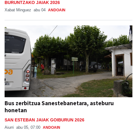
Bus zerbitzua Sanestebanetara, asteburu
honetan
SAN ESTEBAN JAIAK GOIBURUN 2026
Aiurri
abu 05, 07:00
ANDOAIN