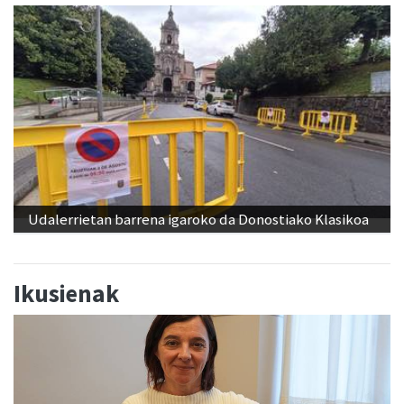
Udalerrietan barrena igaroko da Donostiako Klasikoa
Ikusienak