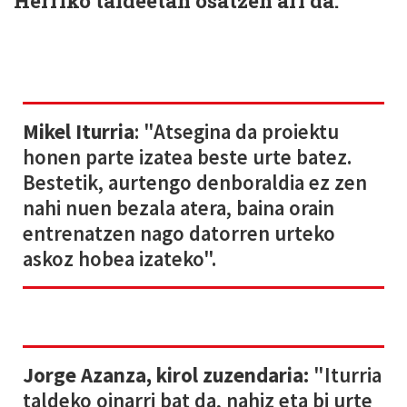
Herriko taldeetan osatzen ari da.
Mikel Iturria
: "Atsegina da proiektu
honen parte izatea beste urte batez.
Bestetik, aurtengo denboraldia ez zen
nahi nuen bezala atera, baina orain
entrenatzen nago datorren urteko
askoz hobea izateko".
Jorge Azanza, kirol zuzendaria:
"Iturria
taldeko oinarri bat da, nahiz eta bi urte