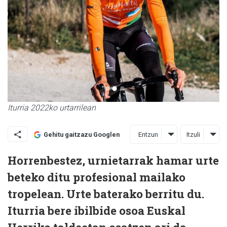
Iturria 2022ko urtarrilean
Entzun
Itzuli
Gehitu gaitzazu Googlen
Horrenbestez, urnietarrak hamar urte
beteko ditu profesional mailako
tropelean. Urte baterako berritu du.
Iturria bere ibilbide osoa Euskal