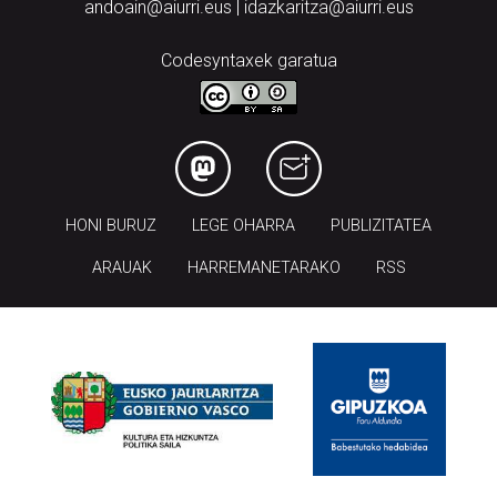
Codesyntaxek garatua
HONI BURUZ
LEGE OHARRA
PUBLIZITATEA
ARAUAK
HARREMANETARAKO
RSS