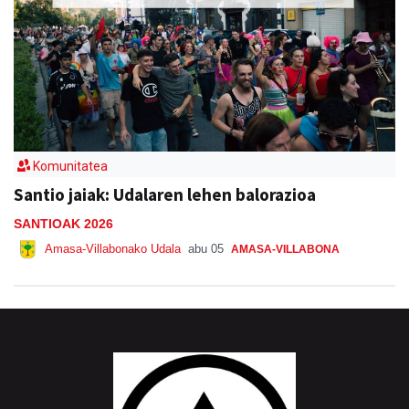
Komunitatea
Santio jaiak: Udalaren lehen balorazioa
SANTIOAK 2026
Amasa-Villabonako Udala
abu 05
AMASA-VILLABONA