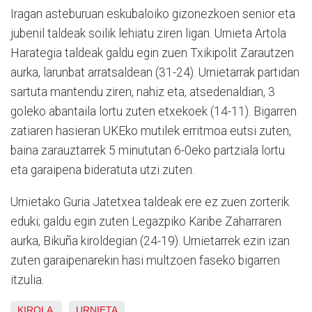
Iragan asteburuan eskubaloiko gizonezkoen senior eta
jubenil taldeak soilik lehiatu ziren ligan. Urnieta Artola
Harategia taldeak galdu egin zuen Txikipolit Zarautzen
aurka, larunbat arratsaldean (31-24). Urnietarrak partidan
sartuta mantendu ziren, nahiz eta, atsedenaldian, 3
goleko abantaila lortu zuten etxekoek (14-11). Bigarren
zatiaren hasieran UKEko mutilek erritmoa eutsi zuten,
baina zarauztarrek 5 minututan 6-0eko partziala lortu
eta garaipena bideratuta utzi zuten.
Urnietako Guria Jatetxea taldeak ere ez zuen zorterik
eduki; galdu egin zuten Legazpiko Karibe Zaharraren
aurka, Bikuña kiroldegian (24-19). Urnietarrek ezin izan
zuten garaipenarekin hasi multzoen faseko bigarren
itzulia.
KIROLA
URNIETA