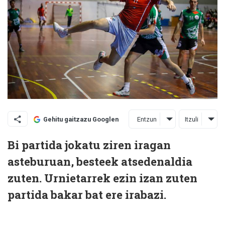
Entzun
Itzuli
Gehitu gaitzazu Googlen
Bi partida jokatu ziren iragan
asteburuan, besteek atsedenaldia
zuten. Urnietarrek ezin izan zuten
partida bakar bat ere irabazi.