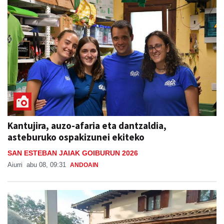
Kantujira, auzo-afaria eta dantzaldia,
asteburuko ospakizunei ekiteko
SAN ESTEBAN JAIAK GOIBURUN 2026
Aiurri
abu 08, 09:31
ANDOAIN