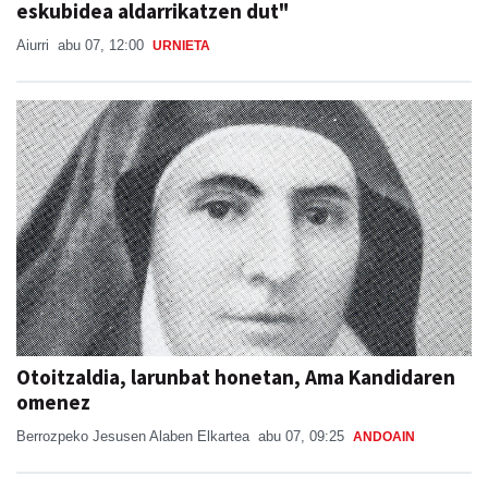
eskubidea aldarrikatzen dut"
Aiurri
abu 07, 12:00
URNIETA
Otoitzaldia, larunbat honetan, Ama Kandidaren
omenez
Berrozpeko Jesusen Alaben Elkartea
abu 07, 09:25
ANDOAIN