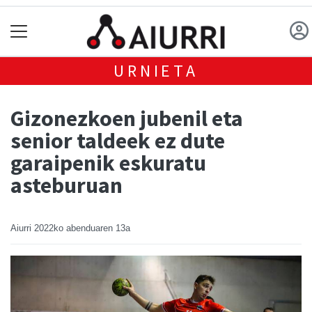
URNIETA
Gizonezkoen jubenil eta
senior taldeek ez dute
garaipenik eskuratu
asteburuan
Aiurri
2022ko abenduaren 13a