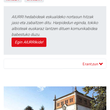
AIURRI hedabideak eskualdeko nortasun hitzak
jaso eta zabaltzen ditu. Harpidedun eginda, tokiko
albisteak euskaraz lantzen dituen komunikabidea
babestuko duzu.
Egin AIURRIkide!
Erantzun