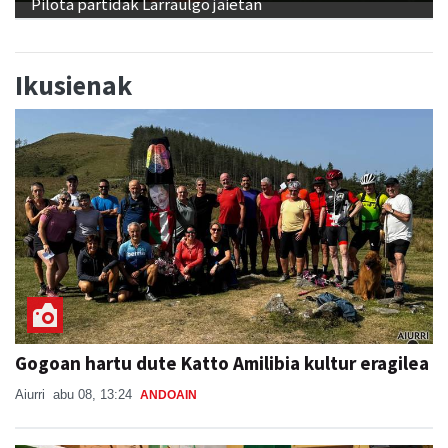
Pilota partidak Larraulgo jaietan
Ikusienak
Gogoan hartu dute Katto Amilibia kultur eragilea
Aiurri
abu 08, 13:24
ANDOAIN