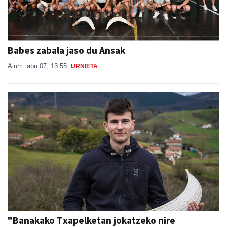
Babes zabala jaso du Ansak
Aiurri
abu 07, 13:55
URNIETA
"Banakako Txapelketan jokatzeko nire