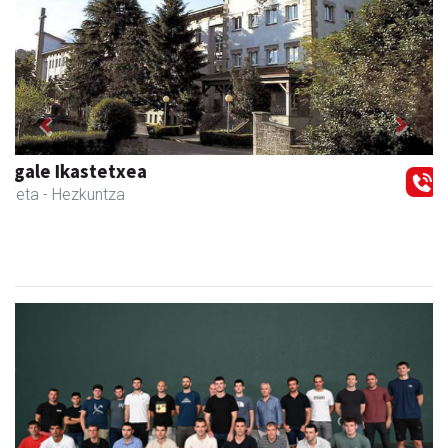
Previous
Next
Urnietako Udala
Urnieta
- Udaletxeak