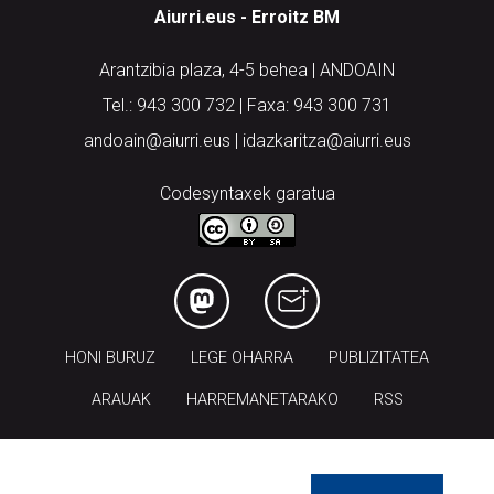
Aiurri.eus - Erroitz BM
Arantzibia plaza, 4-5 behea | ANDOAIN
Tel.: 943 300 732 | Faxa: 943 300 731
andoain@aiurri.eus | idazkaritza@aiurri.eus
Codesyntaxek garatua
HONI BURUZ
LEGE OHARRA
PUBLIZITATEA
ARAUAK
HARREMANETARAKO
RSS