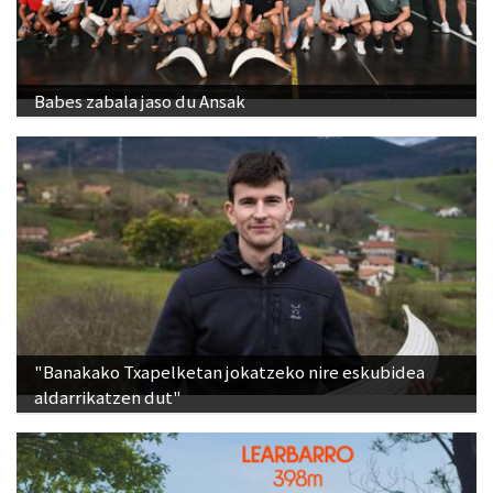
Babes zabala jaso du Ansak
"Banakako Txapelketan jokatzeko nire eskubidea
aldarrikatzen dut"