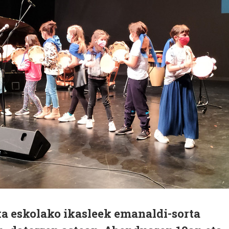
a eskolako ikasleek emanaldi-sorta