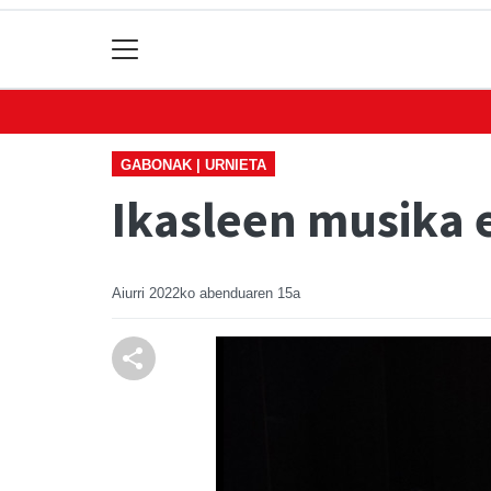
GABONAK | URNIETA
Ikasleen musika 
Aiurri
2022ko abenduaren 15a