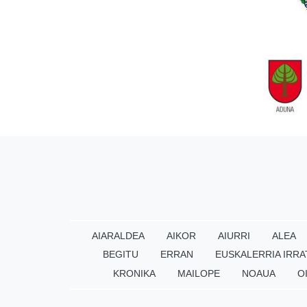
AIARALDEA
AIKOR
AIURRI
ALEA
BEGITU
ERRAN
EUSKALERRIA IRRA
KRONIKA
MAILOPE
NOAUA
O