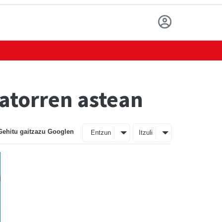
atorren astean
Gehitu gaitzazu Googlen
Entzun
Itzuli