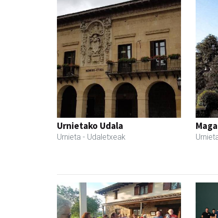
Urnietako Udala
Maga
Urnieta
- Udaletxeak
Urniet