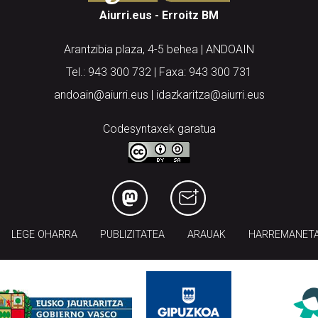
Aiurri.eus - Erroitz BM
Arantzibia plaza, 4-5 behea | ANDOAIN
Tel.: 943 300 732 | Faxa: 943 300 731
andoain@aiurri.eus | idazkaritza@aiurri.eus
Codesyntaxek garatua
LEGE OHARRA
PUBLIZITATEA
ARAUAK
HARREMANET