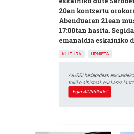
eskainiko dute Sarobe
20an kontzertu orokorr
Abenduaren 21ean musik
17:00tan hasita. Segida
emanaldia eskainiko d
KULTURA
URNIETA
AIURRI hedabideak eskualdeko n
tokiko albisteak euskaraz lan
Egin AIURRIkide!