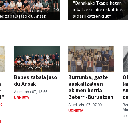
"Banakako Txapelketan
jokatzeko nire eskubidea
s zabala jaso du Ansak
aldarrikatzen dut"
Babes zabala jaso
Burrunba, gazte
Ot
n
du Ansak
euskaltzaleen
la
e
ekimen berria
A
Aiurri
abu 07, 13:55
t"
Beterri-Buruntzan
o
URNIETA
K
Aiurri
abu 07, 07:00
Be
Ala
URNIETA
abu
N