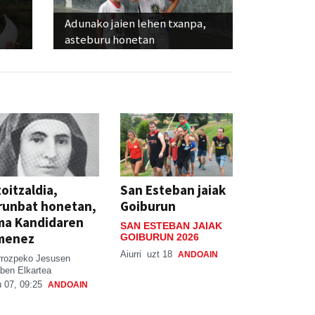
Adunako jaien lehen txanpa,
asteburu honetan
oitzaldia,
San Esteban jaiak
runbat honetan,
Goiburun
ma Kandidaren
SAN ESTEBAN JAIAK
menez
GOIBURUN 2026
Aiurri
uzt 18
ANDOAIN
rrozpeko Jesusen
ben Elkartea
 07, 09:25
ANDOAIN