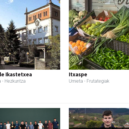
le Ikastetxea
Itxaspe
a
- Hezkuntza
Urnieta
- Frutategiak