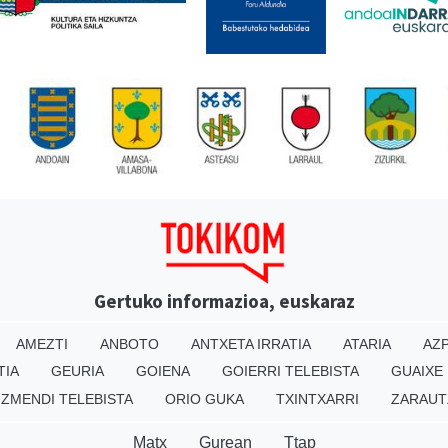
Gertuko informazioa, euskaraz
AMEZTI
ANBOTO
ANTXETA IRRATIA
ATARIA
AZP
TIA
GEURIA
GOIENA
GOIERRI TELEBISTA
GUAIXE
IZMENDI TELEBISTA
ORIO GUKA
TXINTXARRI
ZARAUT
Matx
Gurean
Ttap