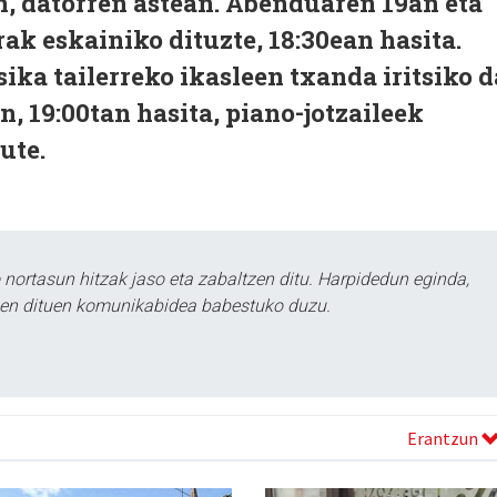
n, datorren astean. Abenduaren 19an eta
ak eskainiko dituzte, 18:30ean hasita.
a tailerreko ikasleen txanda iritsiko d
n, 19:00tan hasita, piano-jotzaileek
ute.
ortasun hitzak jaso eta zabaltzen ditu. Harpidedun eginda,
tzen dituen komunikabidea babestuko duzu.
Erantzun