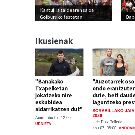
Kantujira taldearen saioa
Goiburuko festetan
Babe
Ikusienak
"Banakako
"Auzotarrek oso
Txapelketan
ondo erantzute
jokatzeko nire
dute, beti daud
eskubidea
laguntzeko pres
aldarrikatzen dut"
SORABILLAKO JAIA
2026
Aiurri
abu 07, 12:00
Lide Ruiz Telleria
URNIETA
abu 07, 08:00
ANDOAI