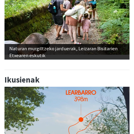
Naturan murgiltzeko jarduerak, Leizaran Bisitarien
Etxearen eskutik
Ikusienak