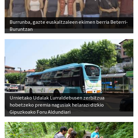
Burrunba, gazte euskaltzaleen ekimen berria Beterri-
Buruntzan
Urnietako Udalak Lurraldebusen zerbitzua
hobetzeko premia nagusiak helarazi dizkio
Gipuzkoako Foru Aldundiari