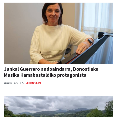
Junkal Guerrero andoaindarra, Donostiako
Musika Hamabostaldiko protagonista
Aiurri
abu 05
ANDOAIN