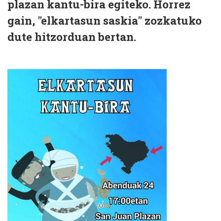
plazan kantu-bira egiteko. Horrez
gain, "elkartasun saskia" zozkatuko
dute hitzorduan bertan.