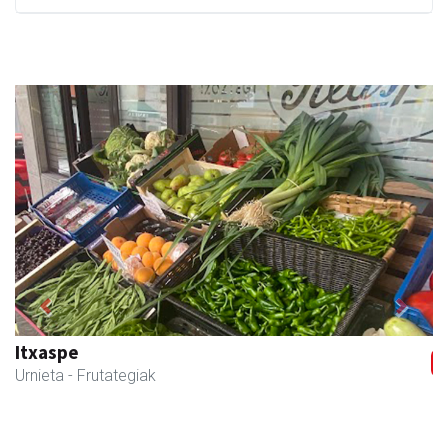
Previous
Next
Itxaspe
Urnieta
- Frutategiak