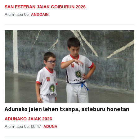
SAN ESTEBAN JAIAK GOIBURUN 2026
Aiurri
abu 05
ANDOAIN
Adunako jaien lehen txanpa, asteburu honetan
ADUNAKO JAIAK 2026
Aiurri
abu 05, 08:47
ADUNA