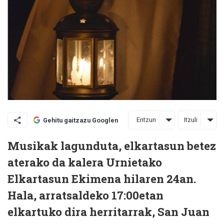
Entzun
Itzuli
Gehitu gaitzazu Googlen
Musikak lagunduta, elkartasun betez
aterako da kalera Urnietako
Elkartasun Ekimena hilaren 24an.
Hala, arratsaldeko 17:00etan
elkartuko dira herritarrak, San Juan