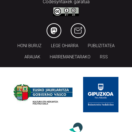
Codesyntaxek garatua
HONI BURUZ
LEGE OHARRA
PUBLIZITATEA
ARAUAK
HARREMANETARAKO
RSS