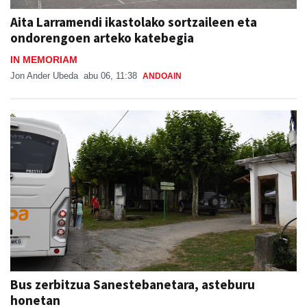
Aita Larramendi ikastolako sortzaileen eta
ondorengoen arteko katebegia
IN MEMORIAM
Jon Ander Ubeda
abu 06, 11:38
ANDOAIN
Bus zerbitzua Sanestebanetara, asteburu
honetan