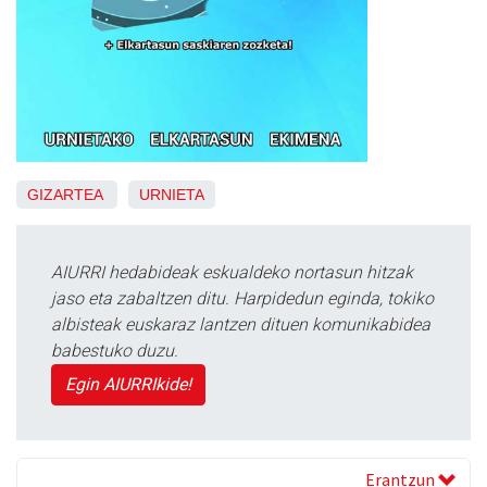
GIZARTEA
URNIETA
AIURRI hedabideak eskualdeko nortasun hitzak
jaso eta zabaltzen ditu. Harpidedun eginda, tokiko
albisteak euskaraz lantzen dituen komunikabidea
babestuko duzu.
Egin AIURRIkide!
Erantzun