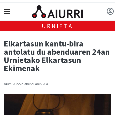
URNIETA
Elkartasun kantu-bira
antolatu du abenduaren 24an
Urnietako Elkartasun
Ekimenak
Aiurri
2022ko abenduaren 20a