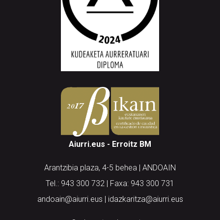
Aiurri.eus - Erroitz BM
Arantzibia plaza, 4-5 behea | ANDOAIN
Tel.: 943 300 732 | Faxa: 943 300 731
andoain@aiurri.eus | idazkaritza@aiurri.eus