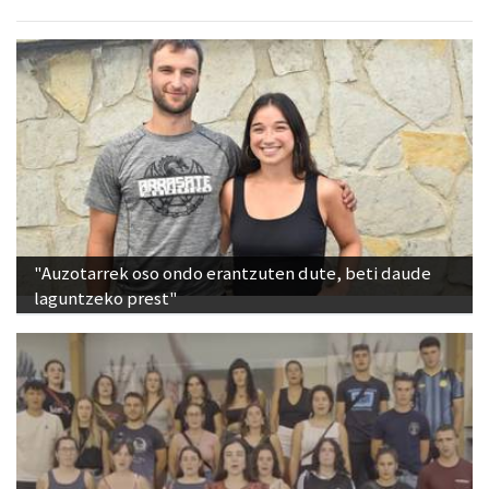
"Auzotarrek oso ondo erantzuten dute, beti daude
laguntzeko prest"