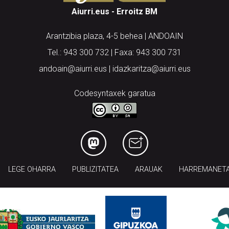
Aiurri.eus - Erroitz BM
Arantzibia plaza, 4-5 behea | ANDOAIN
Tel.: 943 300 732 | Faxa: 943 300 731
andoain@aiurri.eus | idazkaritza@aiurri.eus
Codesyntaxek garatua
LEGE OHARRA
PUBLIZITATEA
ARAUAK
HARREMANET