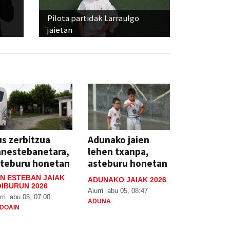
Pilota partidak Larraulgo
jaietan
s zerbitzua
Adunako jaien
anestebanetara,
lehen txanpa,
steburu honetan
asteburu honetan
N ESTEBAN JAIAK
ADUNAKO JAIAK 2026
IBURUN 2026
Aiurri
abu 05, 08:47
rri
abu 05, 07:00
ADUNA
DOAIN