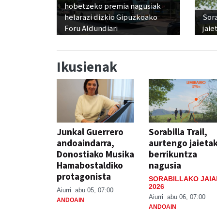
hobetzeko premia nagusiak
helarazi dizkio Gipuzkoako
Sora
Foru Aldundiari
jaie
Ikusienak
Junkal Guerrero
Sorabilla Trail,
andoaindarra,
aurtengo jaieta
Donostiako Musika
berrikuntza
Hamabostaldiko
nagusia
protagonista
SORABILLAKO JAIA
2026
Aiurri
abu 05, 07:00
Aiurri
abu 06, 07:00
ANDOAIN
ANDOAIN