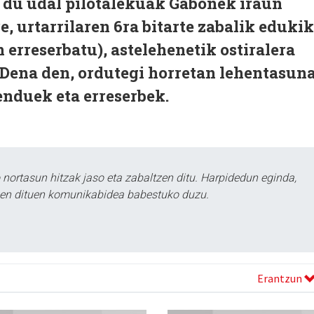
o du udal pilotalekuak Gabonek iraun
re, urtarrilaren 6ra bitarte zabalik eduki
n erreserbatu), astelehenetik ostiralera
. Dena den, ordutegi horretan lehentasun
nduek eta erreserbek.
ortasun hitzak jaso eta zabaltzen ditu. Harpidedun eginda,
tzen dituen komunikabidea babestuko duzu.
Erantzun