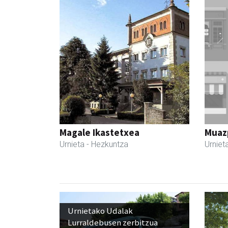
Magale Ikastetxea
Muazp
Urnieta
- Hezkuntza
Urniet
Urnietako Udalak
Lurraldebusen zerbitzua