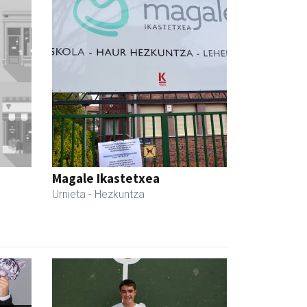
Magale Ikastetxea
Urnieta
- Hezkuntza