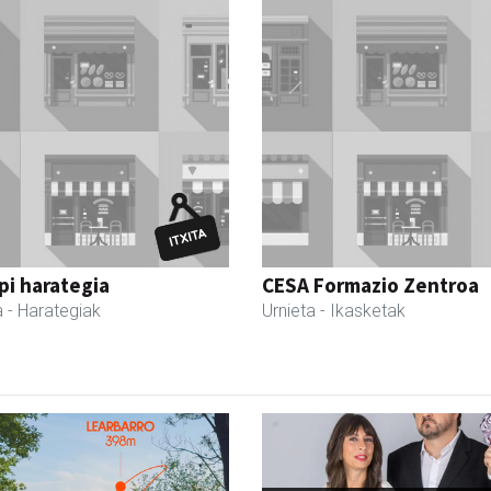
i harategia
CESA Formazio Zentroa
a
- Harategiak
Urnieta
- Ikasketak