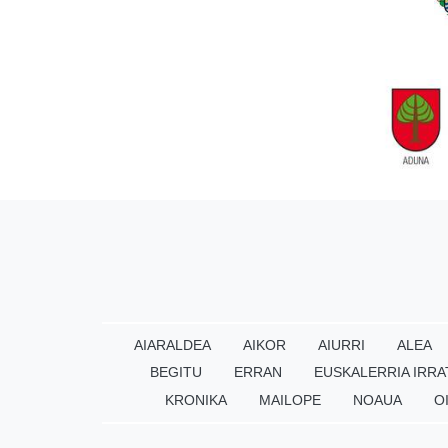
AIARALDEA
AIKOR
AIURRI
ALEA
BEGITU
ERRAN
EUSKALERRIA IRRA
KRONIKA
MAILOPE
NOAUA
O