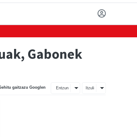
ekuak, Gabonek
Gehitu gaitzazu Googlen
Entzun
Itzuli