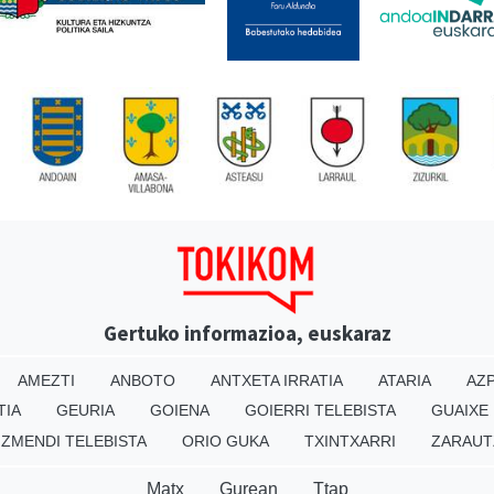
Gertuko informazioa, euskaraz
AMEZTI
ANBOTO
ANTXETA IRRATIA
ATARIA
AZP
TIA
GEURIA
GOIENA
GOIERRI TELEBISTA
GUAIXE
IZMENDI TELEBISTA
ORIO GUKA
TXINTXARRI
ZARAUT
Matx
Gurean
Ttap