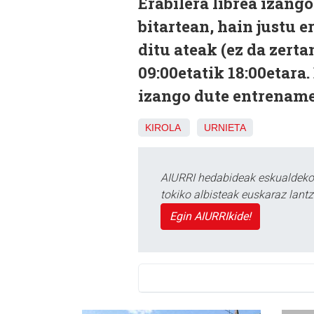
Erabilera librea izang
bitartean, hain justu e
ditu ateak (ez da zerta
09:00etatik 18:00etara
izango dute entrename
KIROLA
URNIETA
AIURRI hedabideak eskualdeko n
tokiko albisteak euskaraz lan
Egin AIURRIkide!