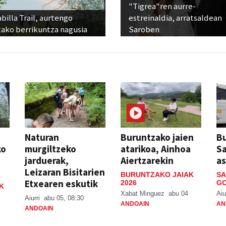
"Tigrea"ren aurre-
billa Trail, aurtengo
estreinaldia, arratsaldean
tako berrikuntza nagusia
Saroben
Naturan
Buruntzako jaien
Bu
ko
murgiltzeko
atarikoa, Ainhoa
S
jarduerak,
Aiertzarekin
a
Leizaran Bisitarien
BURUNTZAKO JAIAK
SA
Etxearen eskutik
2026
GO
K
Xabat Minguez
abu 04
Aiu
Aiurri
abu 05, 08:30
ANDOAIN
AN
ANDOAIN