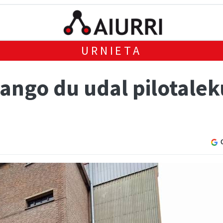
URNIETA
izango du udal pilotal