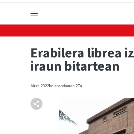
Erabilera librea 
iraun bitartean
Aiurri
2022ko abenduaren 27a