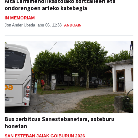
Aita Larramendi ikastolako sortzaileen eta
ondorengoen arteko katebegia
IN MEMORIAM
Jon Ander Ubeda
abu 06, 11:38
ANDOAIN
Bus zerbitzua Sanestebanetara, asteburu
honetan
SAN ESTEBAN JAIAK GOIBURUN 2026