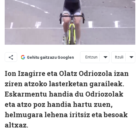
Entzun
Itzuli
Gehitu gaitzazu Googlen
Ion Izagirre eta Olatz Odriozola izan
ziren atzoko lasterketan garaileak.
Eskarmentu handia du Odriozolak
eta atzo poz handia hartu zuen,
helmugara lehena iritsiz eta besoak
altxaz.