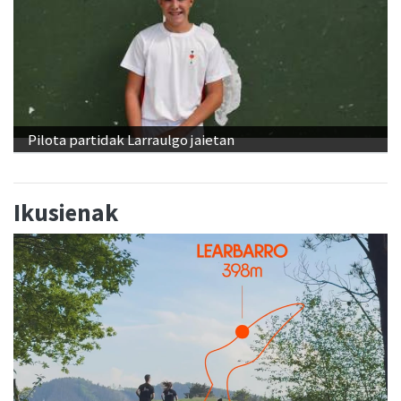
Pilota partidak Larraulgo jaietan
Ikusienak