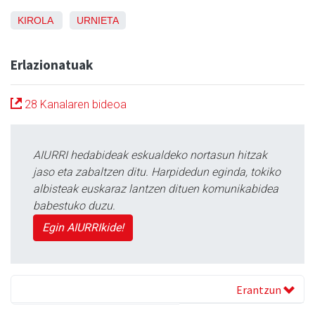
KIROLA
URNIETA
Erlazionatuak
28 Kanalaren bideoa
AIURRI hedabideak eskualdeko nortasun hitzak
jaso eta zabaltzen ditu. Harpidedun eginda, tokiko
albisteak euskaraz lantzen dituen komunikabidea
babestuko duzu.
Egin AIURRIkide!
Erantzun