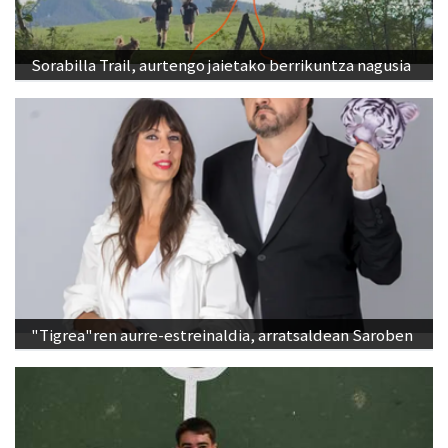
Sorabilla Trail, aurtengo jaietako berrikuntza nagusia
"Tigrea"ren aurre-estreinaldia, arratsaldean Saroben