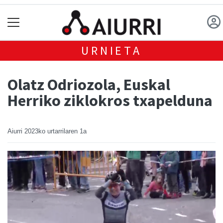
URNIETA
Olatz Odriozola, Euskal
Herriko ziklokros txapelduna
Aiurri
2023ko urtarrilaren 1a