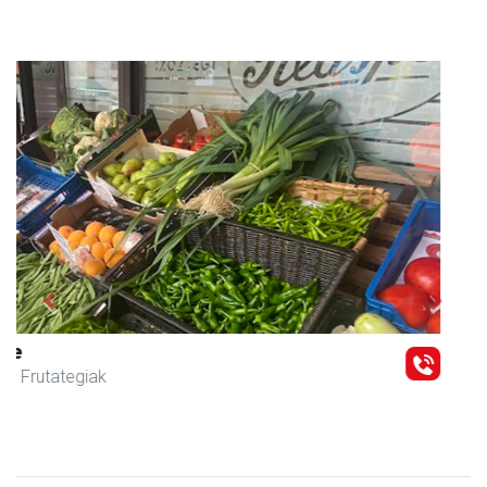
Previous
Next
Guria
Urnieta
- Jatetxeak