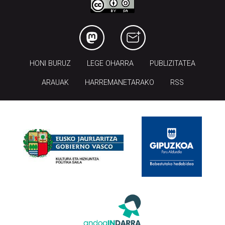
HONI BURUZ
LEGE OHARRA
PUBLIZITATEA
ARAUAK
HARREMANETARAKO
RSS