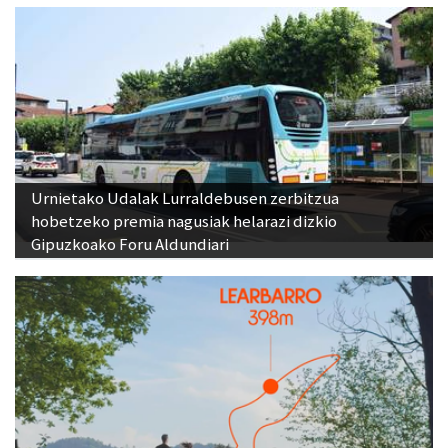
Urnietako Udalak Lurraldebusen zerbitzua
hobetzeko premia nagusiak helarazi dizkio
Gipuzkoako Foru Aldundiari