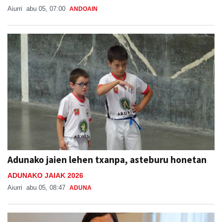
Aiurri
abu 05, 07:00
ANDOAIN
Adunako jaien lehen txanpa, asteburu honetan
ADUNAKO JAIAK 2026
Aiurri
abu 05, 08:47
ADUNA