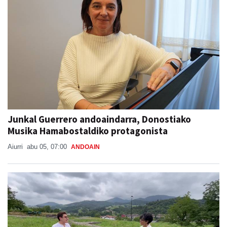
Junkal Guerrero andoaindarra, Donostiako
Musika Hamabostaldiko protagonista
Aiurri
abu 05, 07:00
ANDOAIN