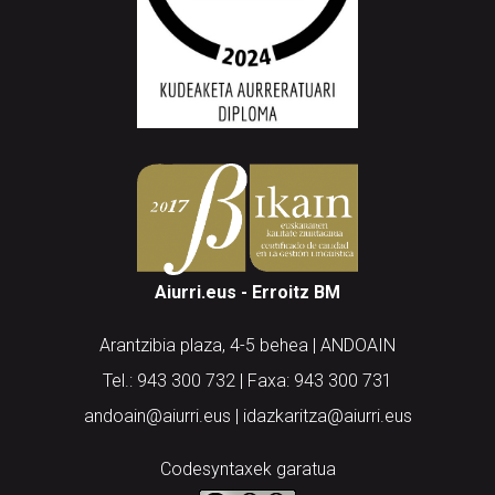
Aiurri.eus - Erroitz BM
Arantzibia plaza, 4-5 behea | ANDOAIN
Tel.: 943 300 732 | Faxa: 943 300 731
andoain@aiurri.eus | idazkaritza@aiurri.eus
Codesyntaxek garatua