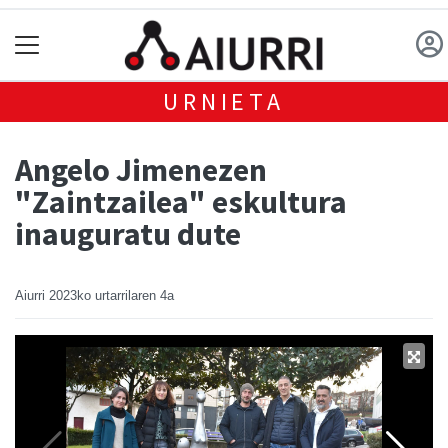
URNIETA
Angelo Jimenezen
"Zaintzailea" eskultura
inauguratu dute
Aiurri
2023ko urtarrilaren 4a