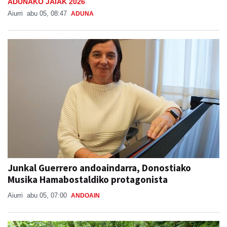
ADUNAKO JAIAK 2026
Aiurri
abu 05, 08:47
ADUNA
Junkal Guerrero andoaindarra, Donostiako
Musika Hamabostaldiko protagonista
Aiurri
abu 05, 07:00
ANDOAIN