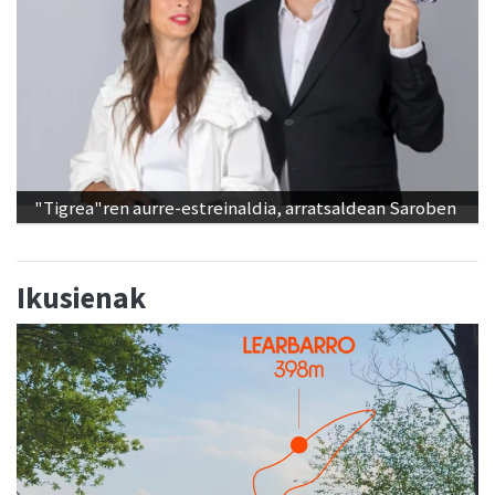
"Tigrea"ren aurre-estreinaldia, arratsaldean Saroben
Ikusienak