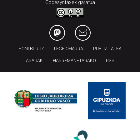
Codesyntaxek garatua
HONI BURUZ
LEGE OHARRA
PUBLIZITATEA
ARAUAK
HARREMANETARAKO
RSS