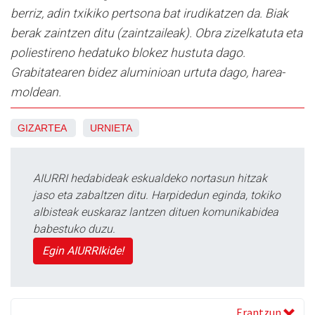
berriz, adin txikiko pertsona bat irudikatzen da. Biak
berak zaintzen ditu (zaintzaileak). Obra zizelkatuta eta
poliestireno hedatuko blokez hustuta dago.
Grabitatearen bidez aluminioan urtuta dago, harea-
moldean.
GIZARTEA
URNIETA
AIURRI hedabideak eskualdeko nortasun hitzak
jaso eta zabaltzen ditu. Harpidedun eginda, tokiko
albisteak euskaraz lantzen dituen komunikabidea
babestuko duzu.
Egin AIURRIkide!
Erantzun