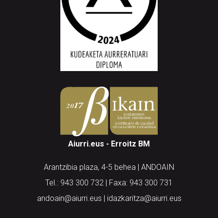
Aiurri.eus - Erroitz BM
Arantzibia plaza, 4-5 behea | ANDOAIN
Tel.: 943 300 732 | Faxa: 943 300 731
andoain@aiurri.eus | idazkaritza@aiurri.eus