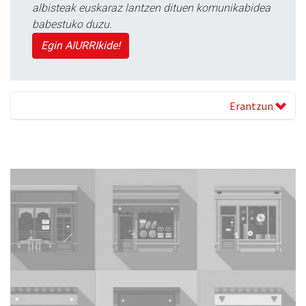
albisteak euskaraz lantzen dituen komunikabidea
babestuko duzu.
Egin AIURRIkide!
Erantzun