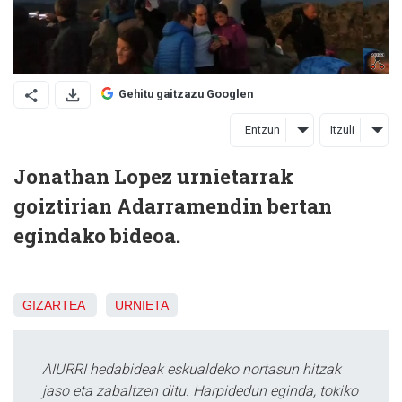
Gehitu gaitzazu Googlen
Entzun
Itzuli
Jonathan Lopez urnietarrak
goiztirian Adarramendin bertan
egindako bideoa.
GIZARTEA
URNIETA
AIURRI hedabideak eskualdeko nortasun hitzak
jaso eta zabaltzen ditu. Harpidedun eginda, tokiko