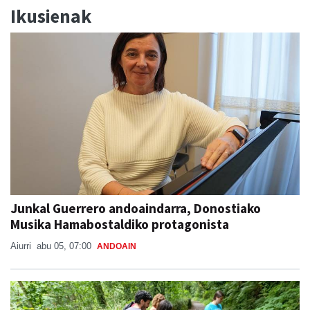
Junkal Guerrero andoaindarra, Donostiako
Musika Hamabostaldiko protagonista
Aiurri
abu 05, 07:00
ANDOAIN