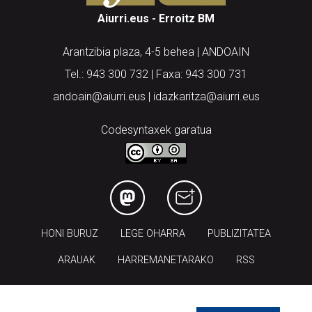
Arantzibia plaza, 4-5 behea | ANDOAIN
Tel.: 943 300 732 | Faxa: 943 300 731
andoain@aiurri.eus | idazkaritza@aiurri.eus
Codesyntaxek garatua
HONI BURUZ
LEGE OHARRA
PUBLIZITATEA
ARAUAK
HARREMANETARAKO
RSS