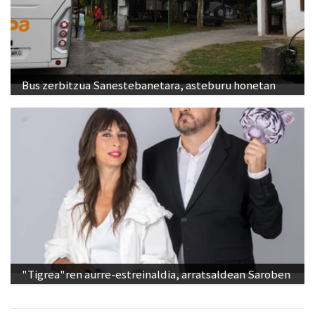
Bus zerbitzua Sanestebanetara, asteburu honetan
"Tigrea"ren aurre-estreinaldia, arratsaldean Saroben
Ikusienak