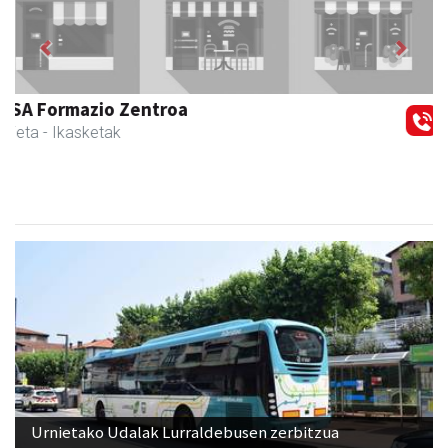
Previous
Next
Urnietako Udala
Urnieta
- Udaletxeak
Urnietako Udalak Lurraldebusen zerbitzua
hobetzeko premia nagusiak helarazi dizkio
Gipuzkoako Foru Aldundiari