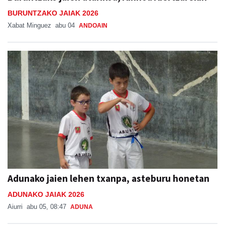
Xabat Minguez
abu 04
ANDOAIN
Adunako jaien lehen txanpa, asteburu honetan
ADUNAKO JAIAK 2026
Aiurri
abu 05, 08:47
ADUNA