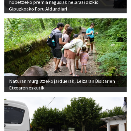
Naturan murgiltzeko jarduerak, Leizaran Bisitarien
Etxearen eskutik