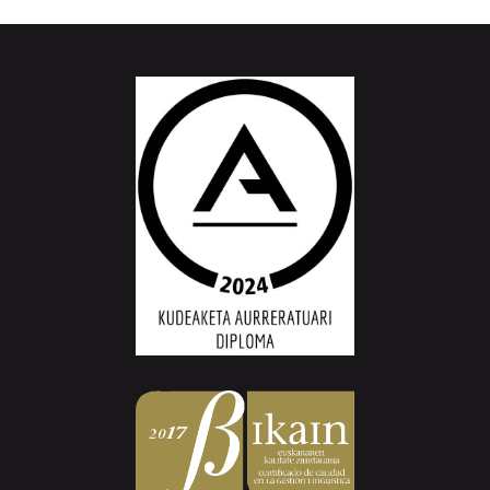
Aiurri.eus - Erroitz BM