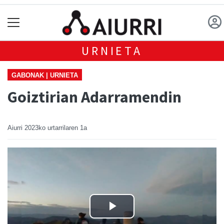
URNIETA
GABONAK | URNIETA
Goiztirian Adarramendin
Aiurri
2023ko urtarrilaren 1a