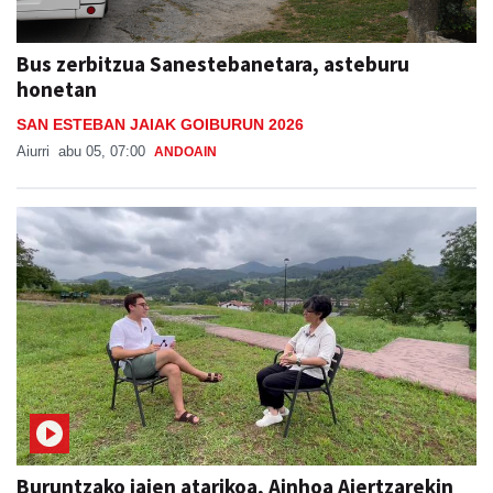
Bus zerbitzua Sanestebanetara, asteburu
honetan
SAN ESTEBAN JAIAK GOIBURUN 2026
Aiurri
abu 05, 07:00
ANDOAIN
Buruntzako jaien atarikoa, Ainhoa Aiertzarekin
BURUNTZAKO JAIAK 2026