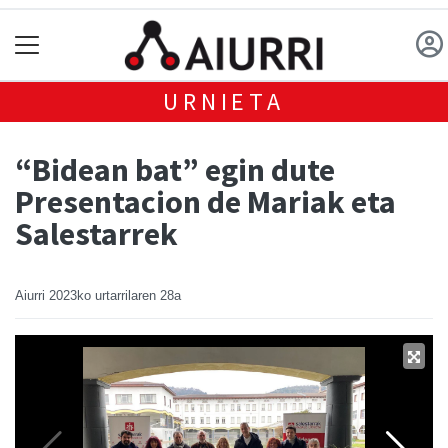
URNIETA
“Bidean bat” egin dute
Presentacion de Mariak eta
Salestarrek
Aiurri
2023ko urtarrilaren 28a