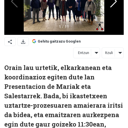
Gehitu gaitzazu Googlen
Entzun
Itzuli
Orain lau urtetik, elkarkanean eta
koordinazioz egiten dute lan
Presentacion de Mariak eta
Salestarrek. Bada, bi ikastetxeen
uztartze-prozesuaren amaierara iritsi
da bidea, eta emaitzaren aurkezpena
egin dute gaur goizeko 11:30ean,