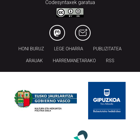
Codesyntaxek garatua
HONI BURUZ
LEGE OHARRA
PUBLIZITATEA
ARAUAK
HARREMANETARAKO
RSS