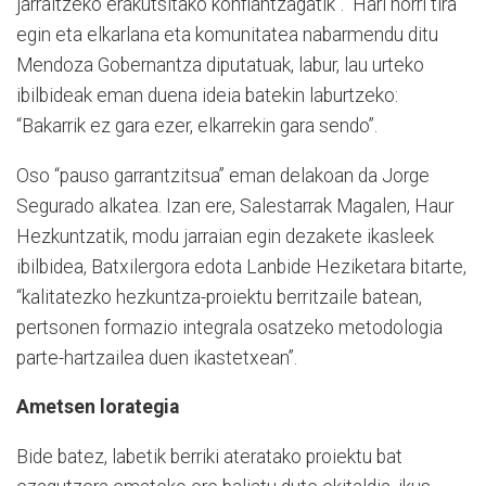
jarraitzeko erakutsitako konfiantzagatik”. Hari horri tira
egin eta elkarlana eta komunitatea nabarmendu ditu
Mendoza Gobernantza diputatuak, labur, lau urteko
ibilbideak eman duena ideia batekin laburtzeko:
“Bakarrik ez gara ezer, elkarrekin gara sendo”.
Oso “pauso garrantzitsua” eman delakoan da Jorge
Segurado alkatea. Izan ere, Salestarrak Magalen, Haur
Hezkuntzatik, modu jarraian egin dezakete ikasleek
ibilbidea, Batxilergora edota Lanbide Heziketara bitarte,
“kalitatezko hezkuntza-proiektu berritzaile batean,
pertsonen formazio integrala osatzeko metodologia
parte-hartzailea duen ikastetxean”.
Ametsen lorategia
Bide batez, labetik berriki ateratako proiektu bat