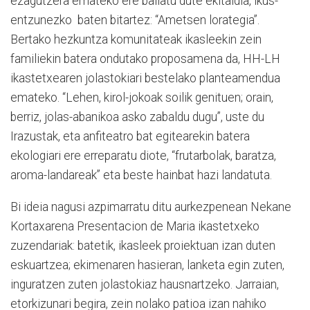
ezagutzera emateko ere baliatu dute ekitaldia, ikus-
entzunezko baten bitartez: “Ametsen lorategia”.
Bertako hezkuntza komunitateak ikasleekin zein
familiekin batera ondutako proposamena da, HH-LH
ikastetxearen jolastokiari bestelako planteamendua
emateko. “Lehen, kirol-jokoak soilik genituen; orain,
berriz, jolas-abanikoa asko zabaldu dugu”, uste du
Irazustak, eta anfiteatro bat egitearekin batera
ekologiari ere erreparatu diote, “frutarbolak, baratza,
aroma-landareak” eta beste hainbat hazi landatuta.
Bi ideia nagusi azpimarratu ditu aurkezpenean Nekane
Kortaxarena Presentacion de Maria ikastetxeko
zuzendariak: batetik, ikasleek proiektuan izan duten
eskuartzea; ekimenaren hasieran, lanketa egin zuten,
inguratzen zuten jolastokiaz hausnartzeko. Jarraian,
etorkizunari begira, zein nolako patioa izan nahiko