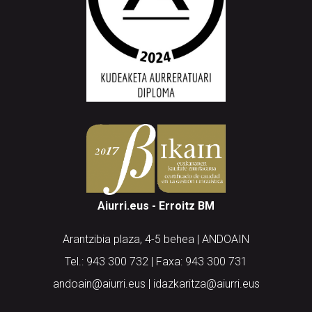
Aiurri.eus - Erroitz BM
Arantzibia plaza, 4-5 behea | ANDOAIN
Tel.: 943 300 732 | Faxa: 943 300 731
andoain@aiurri.eus | idazkaritza@aiurri.eus