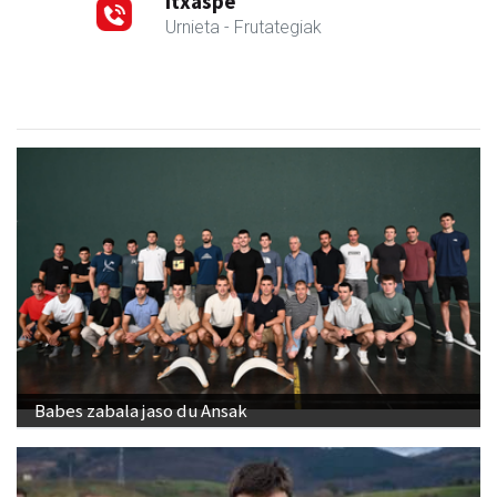
Itxaspe
Urnieta
- Frutategiak
Babes zabala jaso du Ansak