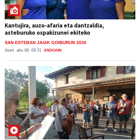
Kantujira, auzo-afaria eta dantzaldia,
asteburuko ospakizunei ekiteko
SAN ESTEBAN JAIAK GOIBURUN 2026
Aiurri
abu 08, 09:31
ANDOAIN