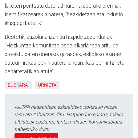
luketen pentsatu dute, adinaren araberako premiak
identifikatzearekin batera, “hezkidetzan eta inklusio
ikuspegi batetik”.
Bestetik, auzolana izan du hizpide zuzendariak:
“Hezkuntza-komunitate osoa elkarlanean aritu da
proiektu baten onerako; gurasoak, eskolako ekimen
batean, irakasleekin batera lanean, ikasleen iritzi eta
beharretatik abiatuta”.
EUSKARA
URNIETA
AIURRI hedabideak eskualdeko nortasun hitzak
jaso eta zabaltzen ditu. Harpidedun eginda, tokiko
albisteak euskaraz lantzen dituen komunikabidea
babestuko duzu.