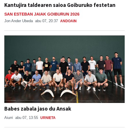
Kantujira taldearen saioa Goiburuko festetan
SAN ESTEBAN JAIAK GOIBURUN 2026
Jon Ander Ubeda
abu 07, 20:37
ANDOAIN
Babes zabala jaso du Ansak
Aiurri
abu 07, 13:55
URNIETA