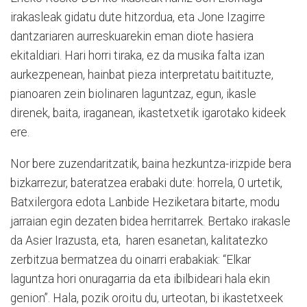
irakasleak gidatu dute hitzordua, eta Jone Izagirre
dantzariaren aurreskuarekin eman diote hasiera
ekitaldiari. Hari horri tiraka, ez da musika falta izan
aurkezpenean, hainbat pieza interpretatu baitituzte,
pianoaren zein biolinaren laguntzaz, egun, ikasle
direnek, baita, iraganean, ikastetxetik igarotako kideek
ere.
Nor bere zuzendaritzatik, baina hezkuntza-irizpide bera
bizkarrezur, bateratzea erabaki dute: horrela, 0 urtetik,
Batxilergora edota Lanbide Heziketara bitarte, modu
jarraian egin dezaten bidea herritarrek. Bertako irakasle
da Asier Irazusta, eta, haren esanetan, kalitatezko
zerbitzua bermatzea du oinarri erabakiak: “Elkar
laguntza hori onuragarria da eta ibilbideari hala ekin
genion”. Hala, pozik oroitu du, urteotan, bi ikastetxeek