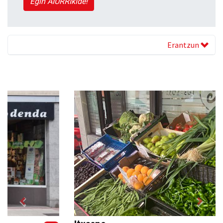
Egin AIURRIkide!
Erantzun
Previous
Next