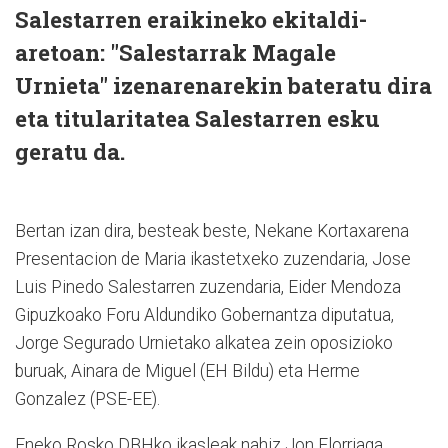
Salestarren eraikineko ekitaldi-
aretoan: "Salestarrak Magale
Urnieta" izenarenarekin bateratu dira
eta titularitatea Salestarren esku
geratu da.
Bertan izan dira, besteak beste, Nekane Kortaxarena
Presentacion de Maria ikastetxeko zuzendaria, Jose
Luis Pinedo Salestarren zuzendaria, Eider Mendoza
Gipuzkoako Foru Aldundiko Gobernantza diputatua,
Jorge Segurado Urnietako alkatea zein oposizioko
buruak, Ainara de Miguel (EH Bildu) eta Herme
Gonzalez (PSE-EE).
Eneko Rosko DBHko ikasleak nahiz Jon Elorriaga