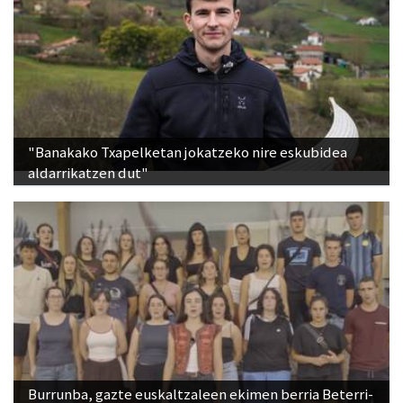
"Banakako Txapelketan jokatzeko nire eskubidea
aldarrikatzen dut"
Burrunba, gazte euskaltzaleen ekimen berria Beterri-