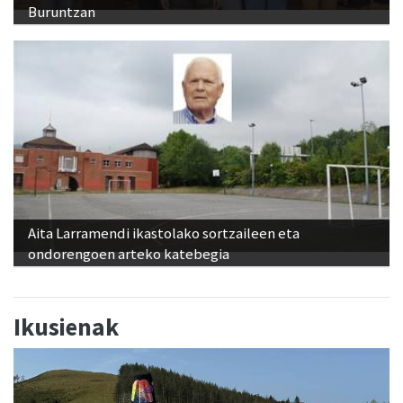
Buruntzan
Aita Larramendi ikastolako sortzaileen eta
ondorengoen arteko katebegia
Ikusienak