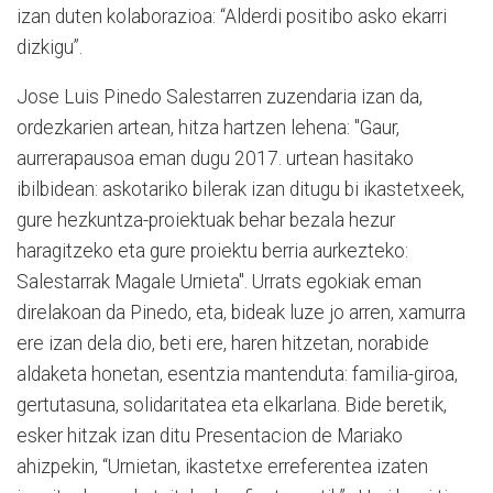
izan duten kolaborazioa: “Alderdi positibo asko ekarri
dizkigu”.
Jose Luis Pinedo Salestarren zuzendaria izan da,
ordezkarien artean, hitza hartzen lehena: "Gaur,
aurrerapausoa eman dugu 2017. urtean hasitako
ibilbidean: askotariko bilerak izan ditugu bi ikastetxeek,
gure hezkuntza-proiektuak behar bezala hezur
haragitzeko eta gure proiektu berria aurkezteko:
Salestarrak Magale Urnieta". Urrats egokiak eman
direlakoan da Pinedo, eta, bideak luze jo arren, xamurra
ere izan dela dio, beti ere, haren hitzetan, norabide
aldaketa honetan, esentzia mantenduta: familia-giroa,
gertutasuna, solidaritatea eta elkarlana. Bide beretik,
esker hitzak izan ditu Presentacion de Mariako
ahizpekin, “Urnietan, ikastetxe erreferentea izaten