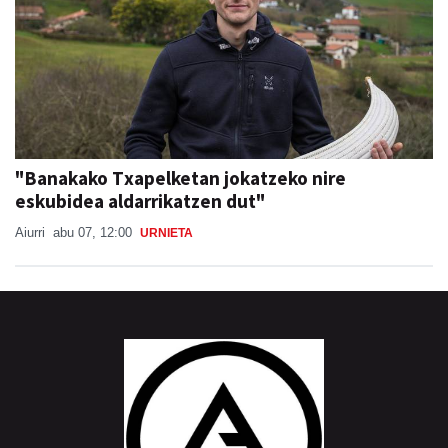
"Banakako Txapelketan jokatzeko nire
eskubidea aldarrikatzen dut"
Aiurri
abu 07, 12:00
URNIETA