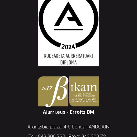
Aiurri.eus - Erroitz BM
Arantzibia plaza, 4-5 behea | ANDOAIN
Tel.: 943 300 732 | Faxa: 943 300 731
andoain@aiurri.eus | idazkaritza@aiurri.eus