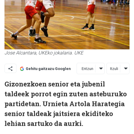
Jose Alcantara, UKEko jokalaria. UKE
Entzun
Itzuli
Gehitu gaitzazu Googlen
Gizonezkoen senior eta jubenil
taldeek porrot egin zuten asteburuko
partidetan. Urnieta Artola Harategia
senior taldeak jaitsiera ekiditeko
lehian sartuko da aurki.