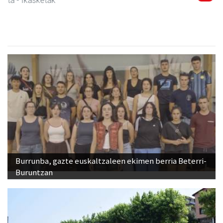
Burrunba, gazte euskaltzaleen ekimen berria Beterri-
Buruntzan