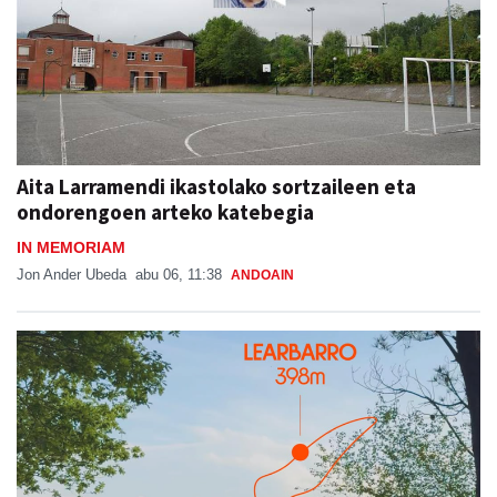
Aita Larramendi ikastolako sortzaileen eta
ondorengoen arteko katebegia
IN MEMORIAM
Jon Ander Ubeda
abu 06, 11:38
ANDOAIN