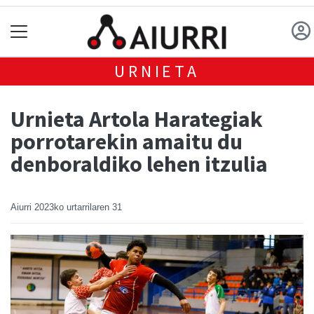
URNIETA
Urnieta Artola Harategiak
porrotarekin amaitu du
denboraldiko lehen itzulia
Aiurri
2023ko urtarrilaren 31