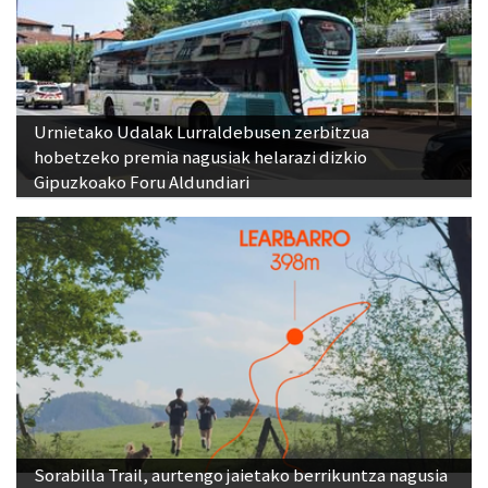
Urnietako Udalak Lurraldebusen zerbitzua
hobetzeko premia nagusiak helarazi dizkio
Gipuzkoako Foru Aldundiari
Sorabilla Trail, aurtengo jaietako berrikuntza nagusia