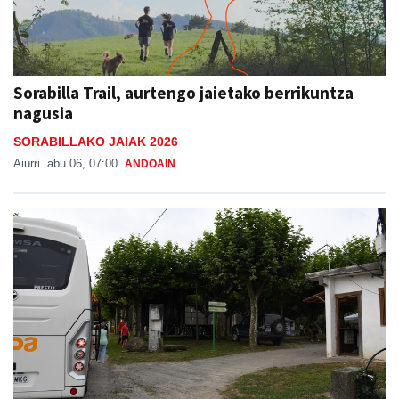
Sorabilla Trail, aurtengo jaietako berrikuntza
nagusia
SORABILLAKO JAIAK 2026
Aiurri
abu 06, 07:00
ANDOAIN
Bus zerbitzua Sanestebanetara, asteburu