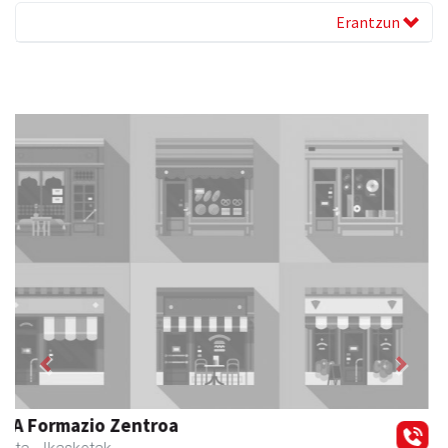
Erantzun
Previous
Next
Egape Ikastola
Urnieta
- Hezkuntza