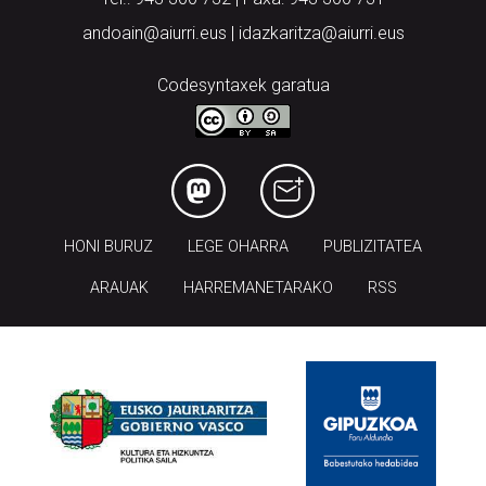
Codesyntaxek garatua
HONI BURUZ
LEGE OHARRA
PUBLIZITATEA
ARAUAK
HARREMANETARAKO
RSS