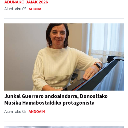
Junkal Guerrero andoaindarra, Donostiako
Musika Hamabostaldiko protagonista
Aiurri
abu 05
ANDOAIN