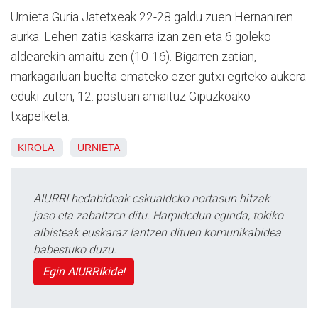
Urnieta Guria Jatetxeak 22-28 galdu zuen Hernaniren
aurka. Lehen zatia kaskarra izan zen eta 6 goleko
aldearekin amaitu zen (10-16). Bigarren zatian,
markagailuari buelta emateko ezer gutxi egiteko aukera
eduki zuten, 12. postuan amaituz Gipuzkoako
txapelketa.
KIROLA
URNIETA
AIURRI hedabideak eskualdeko nortasun hitzak
jaso eta zabaltzen ditu. Harpidedun eginda, tokiko
albisteak euskaraz lantzen dituen komunikabidea
babestuko duzu.
Egin AIURRIkide!