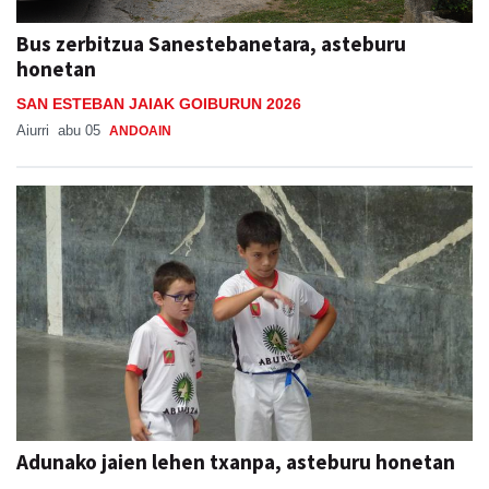
honetan
SAN ESTEBAN JAIAK GOIBURUN 2026
Aiurri
abu 05
ANDOAIN
Adunako jaien lehen txanpa, asteburu honetan
ADUNAKO JAIAK 2026
Aiurri
abu 05
ADUNA