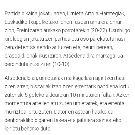
Partida bikaina jokatu arren, Urnieta Artola Harategiak,
Euskadiko txapelketako lehen faseari amaiera eman
zion, Ereintzaren aurkako porrotarekin (20-22). Usurbilgo
kiroldegian jokatu zen partida eta oso parekatuta hasi
zen; defentsa sendo aritu zen eta, neurri berean,
erasoaldi onak ikusi ziren. Atsedenaldira markagailua
berdinduta iritsi ziren (10-10).
Atsedenaldian, urnietarrak markagailuan agintzen hasi
ziren arren, bisitariak izan ziren errentarik handiena lortu
zutenak, 5 goleko aldearekin 10 minuturen faltan. Azken
momentura arte lehiatu zuten urnietarrek, eta errenta
murriztea lortu zuten. Datorren astean hasiko da
denboraldiko bigarren fasea eta jaitsiera saihesteko
lehiatu beharko dute.