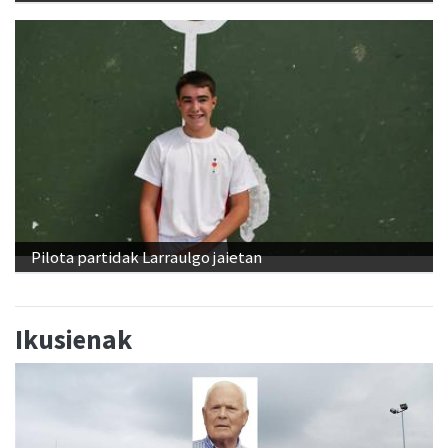
Pilota partidak Larraulgo jaietan
Ikusienak