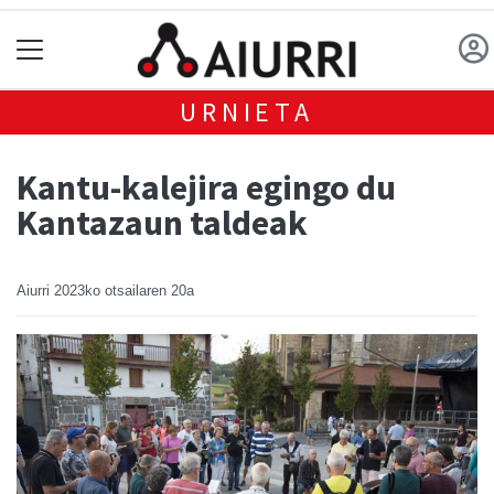
URNIETA
Kantu-kalejira egingo du
Kantazaun taldeak
Aiurri
2023ko otsailaren 20a