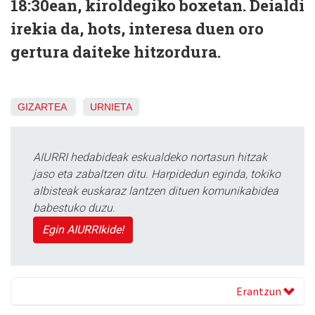
18:30ean, kiroldegiko boxetan. Deialdi
irekia da, hots, interesa duen oro
gertura daiteke hitzordura.
GIZARTEA
URNIETA
AIURRI hedabideak eskualdeko nortasun hitzak
jaso eta zabaltzen ditu. Harpidedun eginda, tokiko
albisteak euskaraz lantzen dituen komunikabidea
babestuko duzu.
Egin AIURRIkide!
Erantzun