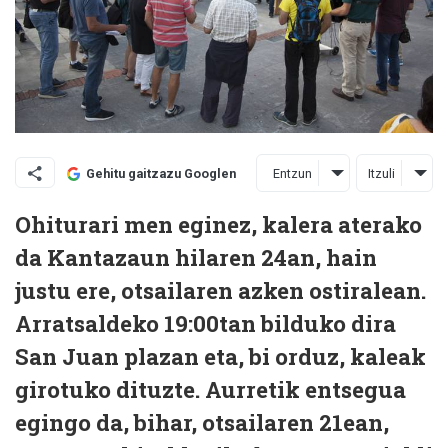
Entzun
Itzuli
Gehitu gaitzazu Googlen
Ohiturari men eginez, kalera aterako
da Kantazaun hilaren 24an, hain
justu ere, otsailaren azken ostiralean.
Arratsaldeko 19:00tan bilduko dira
San Juan plazan eta, bi orduz, kaleak
girotuko dituzte. Aurretik entsegua
egingo da, bihar, otsailaren 21ean,