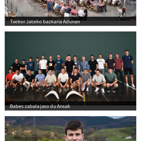
Txekor Jateko bazkaria Adunan
Babes zabala jaso du Ansak