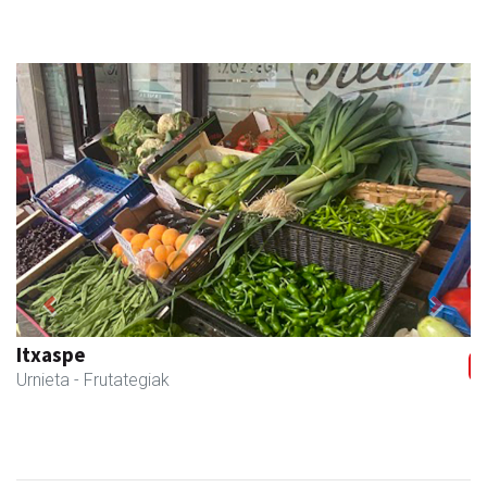
Previous
Next
Itxaspe
Urnieta
- Frutategiak