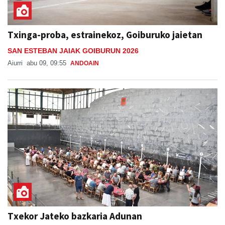
Txinga-proba, estrainekoz, Goiburuko jaietan
SAN ESTEBAN JAIAK GOIBURUN 2026
Aiurri
abu 09, 09:55
ANDOAIN
Txekor Jateko bazkaria Adunan