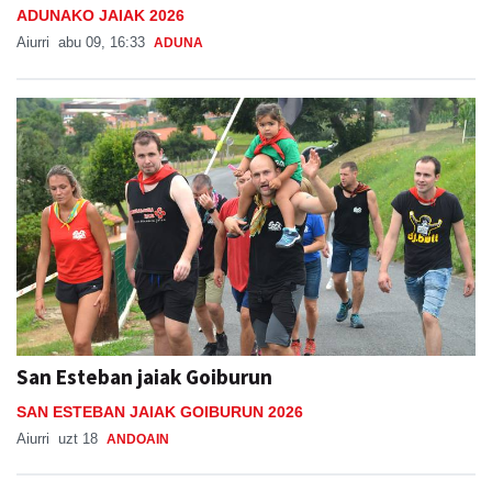
ADUNAKO JAIAK 2026
Aiurri
abu 09, 16:33
ADUNA
San Esteban jaiak Goiburun
SAN ESTEBAN JAIAK GOIBURUN 2026
Aiurri
uzt 18
ANDOAIN