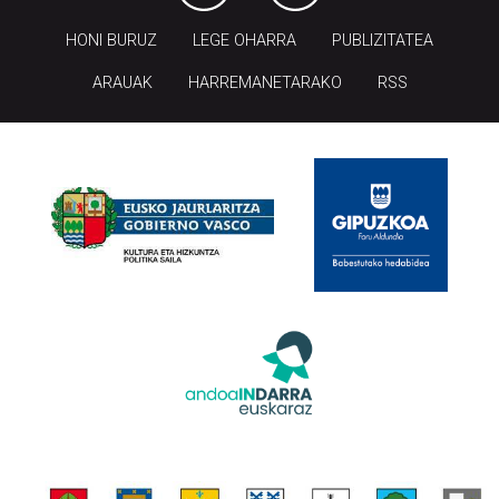
HONI BURUZ
LEGE OHARRA
PUBLIZITATEA
ARAUAK
HARREMANETARAKO
RSS