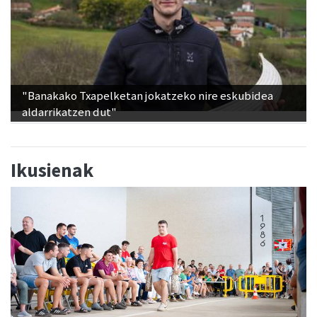
"Banakako Txapelketan jokatzeko nire eskubidea
aldarrikatzen dut"
Ikusienak