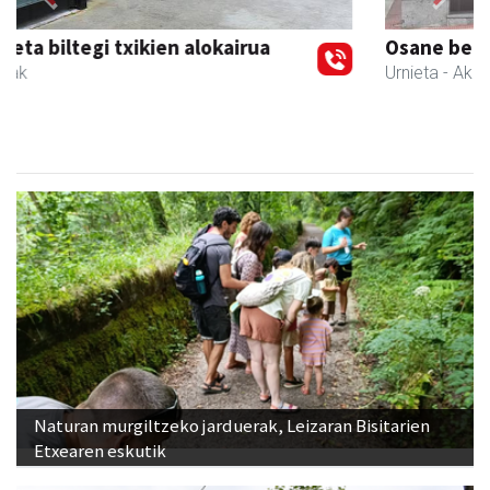
Previous
Next
Osane belar eta eko denda
Urnieta
- Akupuntura
Naturan murgiltzeko jarduerak, Leizaran Bisitarien
Etxearen eskutik