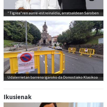
"Tigrea"ren aurre-estreinaldia, arratsaldean Saroben
Udalerrietan barrena igaroko da Donostiako Klasikoa
Ikusienak