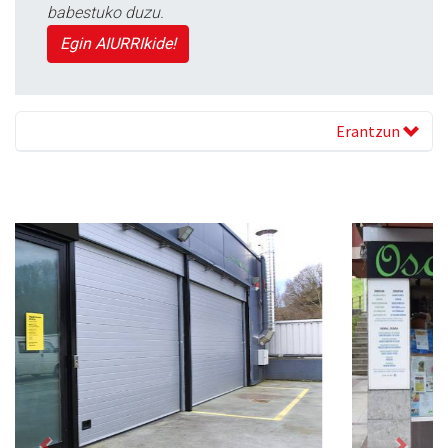
babestuko duzu.
Egin AIURRIkide!
Erantzun