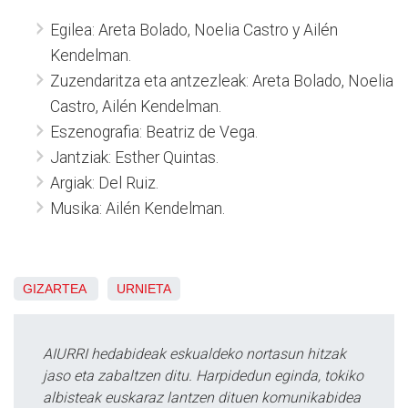
Egilea: Areta Bolado, Noelia Castro y Ailén
Kendelman.
Zuzendaritza eta antzezleak: Areta Bolado, Noelia
Castro, Ailén Kendelman.
Eszenografia: Beatriz de Vega.
Jantziak: Esther Quintas.
Argiak: Del Ruiz.
Musika: Ailén Kendelman.
GIZARTEA
URNIETA
AIURRI hedabideak eskualdeko nortasun hitzak
jaso eta zabaltzen ditu. Harpidedun eginda, tokiko
albisteak euskaraz lantzen dituen komunikabidea