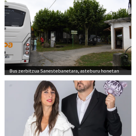
Bus zerbitzua Sanestebanetara, asteburu honetan