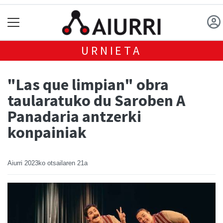
URNIETA
"Las que limpian" obra
taularatuko du Saroben A
Panadaria antzerki
konpainiak
Aiurri
2023ko otsailaren 21a