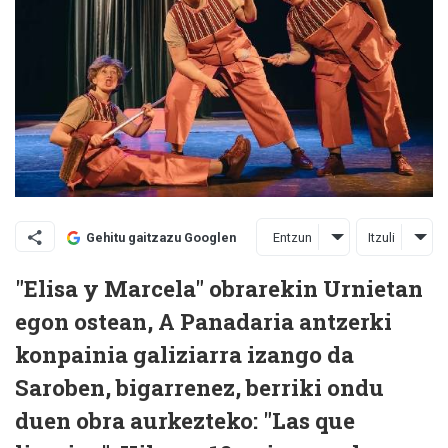
Entzun
Itzuli
Gehitu gaitzazu Googlen
"Elisa y Marcela" obrarekin Urnietan
egon ostean, A Panadaria antzerki
konpainia galiziarra izango da
Saroben, bigarrenez, berriki ondu
duen obra aurkezteko: "Las que