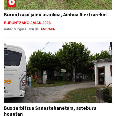
Buruntzako jaien atarikoa, Ainhoa Aiertzarekin
BURUNTZAKO JAIAK 2026
Xabat Minguez
abu 04
ANDOAIN
Bus zerbitzua Sanestebanetara, asteburu
honetan