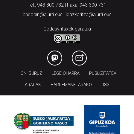
Tel.: 943 300 732 | Faxa: 943 300 731
andoain@aiurri.eus | idazkaritza@aiurri.eus
Codesyntaxek garatua
HONI BURUZ
LEGE OHARRA
PUBLIZITATEA
ARAUAK
HARREMANETARAKO
RSS