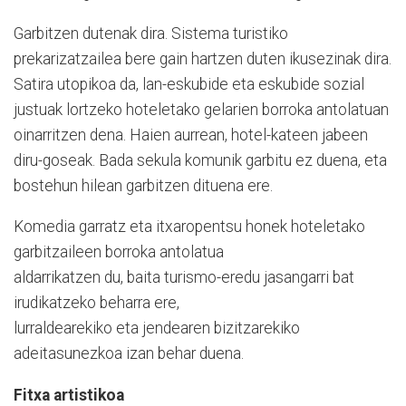
Garbitzen dutenak dira. Sistema turistiko
prekarizatzailea bere gain hartzen duten ikusezinak dira.
Satira utopikoa da, lan-eskubide eta eskubide sozial
justuak lortzeko hoteletako gelarien borroka antolatuan
oinarritzen dena. Haien aurrean, hotel-kateen jabeen
diru-goseak. Bada sekula komunik garbitu ez duena, eta
bostehun hilean garbitzen dituena ere.
Komedia garratz eta itxaropentsu honek hoteletako
garbitzaileen borroka antolatua
aldarrikatzen du, baita turismo-eredu jasangarri bat
irudikatzeko beharra ere,
lurraldearekiko eta jendearen bizitzarekiko
adeitasunezkoa izan behar duena.
Fitxa artistikoa