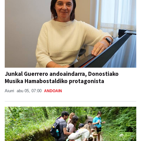
Junkal Guerrero andoaindarra, Donostiako
Musika Hamabostaldiko protagonista
Aiurri
abu 05, 07:00
ANDOAIN