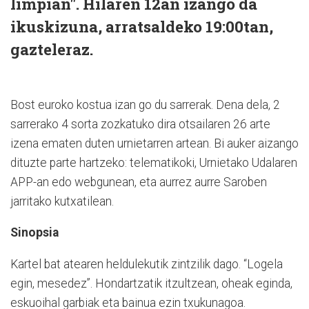
limpian". Hilaren 12an izango da
ikuskizuna, arratsaldeko 19:00tan,
gazteleraz.
Bost euroko kostua izan go du sarrerak. Dena dela, 2
sarrerako 4 sorta zozkatuko dira otsailaren 26 arte
izena ematen duten urnietarren artean. Bi auker aizango
dituzte parte hartzeko: telematikoki, Urnietako Udalaren
APP-an edo webgunean, eta aurrez aurre Saroben
jarritako kutxatilean.
Sinopsia
Kartel bat atearen heldulekutik zintzilik dago. “Logela
egin, mesedez”. Hondartzatik itzultzean, oheak eginda,
eskuoihal garbiak eta bainua ezin txukunagoa.