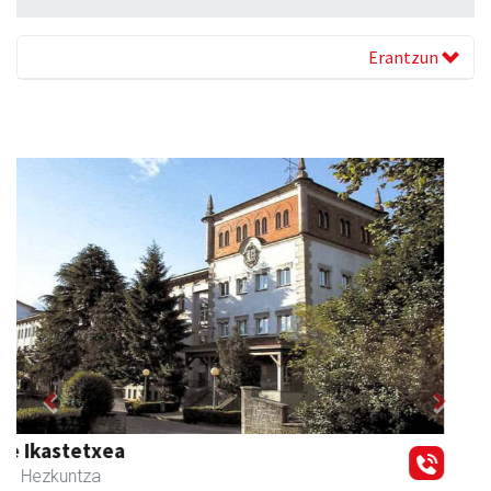
Erantzun
Previous
Next
Ikasmin ikasketa zentroa
Urnieta
- Ikasketa zentroak