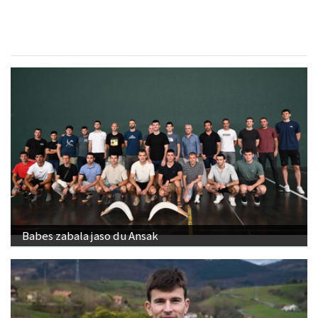
Babes zabala jaso du Ansak