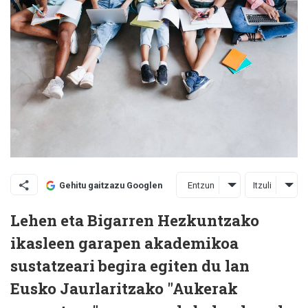
Entzun
Itzuli
Gehitu gaitzazu Googlen
Lehen eta Bigarren Hezkuntzako
ikasleen garapen akademikoa
sustatzeari begira egiten du lan
Eusko Jaurlaritzako "Aukerak