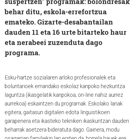
suspertzen" programak: bolondresak
behar ditu, eskola-errefortzua
emateko. Gizarte-desabantailan
dauden 11 eta 16 urte bitarteko haur
eta nerabeei zuzenduta dago
programa.
Esku-hartze sozialaren arloko profesionalek eta
boluntarioek emandako eskolaz kanpoko hezkuntza
laguntza (ikasgelatik kanpokoa, on-line nahiz aurrez
aurrekoa) eskaintzen du programak. Eskolako lanak
egitera, gaitasun digitalen edota linguistikoen
garapenera eta ikasteko tekniken ikaskuntzan dauden
beharrak asetzera bideratuta dago. Gainera, modu
osagarrian familiekin lan egiten da, horrela hauek ere