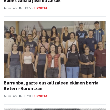
Babes zabala jaso du Ansak
Aiurri
abu 07, 13:55
URNIETA
Burrunba, gazte euskaltzaleen ekimen berria
Beterri-Buruntzan
Aiurri
abu 07, 07:00
URNIETA