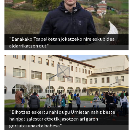
"Banakako Txapelketan jokatzeko nire eskubidea
aldarrikatzen dut"
"Bihotzez eskertu nahi dugu Urnietan nahiz beste
hainbat salestar etxetik jasotzen ari garen
gertutasuna eta babesa"