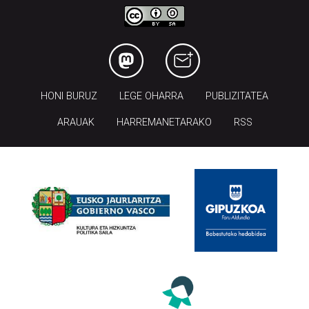
HONI BURUZ
LEGE OHARRA
PUBLIZITATEA
ARAUAK
HARREMANETARAKO
RSS