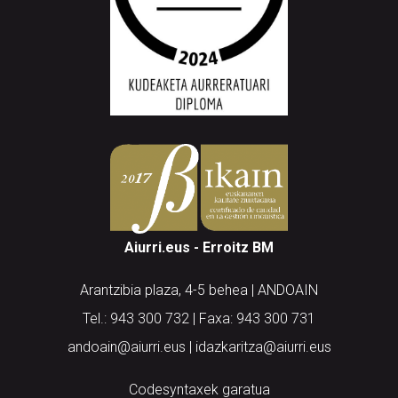
Aiurri.eus - Erroitz BM
Arantzibia plaza, 4-5 behea | ANDOAIN
Tel.: 943 300 732 | Faxa: 943 300 731
andoain@aiurri.eus | idazkaritza@aiurri.eus
Codesyntaxek garatua