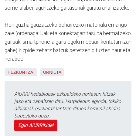
seme-alabei laguntzeko gaitasunak garatu ahal izateko.
Hori guztia gauzatzeko beharrezko materiala emango
zaie (ordenagailuak eta konektagarritasuna bermatzeko
gailuak, smartphone-a gailu egoki moduan kontutan izan
gabe) irizpide zehatz batzuk betetzen dituzten haur eta
nerabeei.
HEZKUNTZA
URNIETA
AIURRI hedabideak eskualdeko nortasun hitzak
jaso eta zabaltzen ditu. Harpidedun eginda, tokiko
albisteak euskaraz lantzen dituen komunikabidea
babestuko duzu.
Egin AIURRIkide!