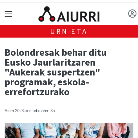
URNIETA
Bolondresak behar ditu
Eusko Jaurlaritzaren
"Aukerak suspertzen"
programak, eskola-
errefortzurako
Aiurri
2023ko martxoaren 3a