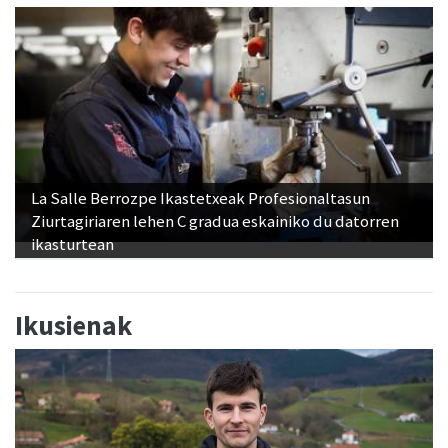
La Salle Berrozpe Ikastetxeak Profesionaltasun
Ziurtagiriaren lehen C gradua eskainiko du datorren
ikasturtean
Ikusienak