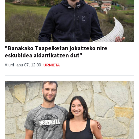
"Banakako Txapelketan jokatzeko nire
eskubidea aldarrikatzen dut"
Aiurri
abu 07, 12:00
URNIETA