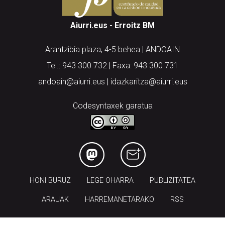
Aiurri.eus - Erroitz BM
Arantzibia plaza, 4-5 behea | ANDOAIN
Tel.: 943 300 732 | Faxa: 943 300 731
andoain@aiurri.eus | idazkaritza@aiurri.eus
Codesyntaxek garatua
HONI BURUZ
LEGE OHARRA
PUBLIZITATEA
ARAUAK
HARREMANETARAKO
RSS