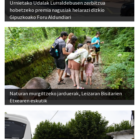
Urnietako Udalak Lurraldebusen zerbitzua
hobetzeko premia nagusiak helarazi dizkio
Gipuzkoako Foru Aldundiari
Naturan murgiltzeko jarduerak, Leizaran Bisitarien
Etxearen eskutik