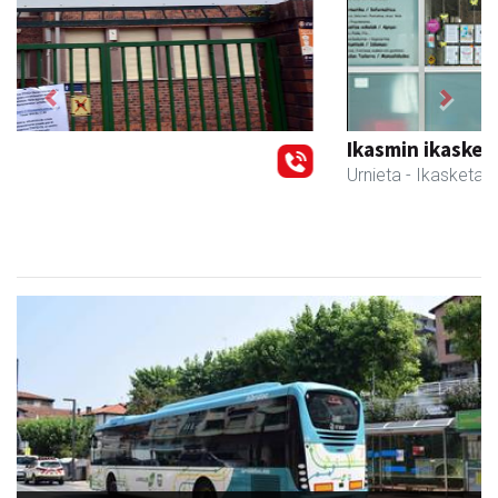
Previous
Next
Ikasmin ikasketa zentroa
Urnieta
- Ikasketa zentroak