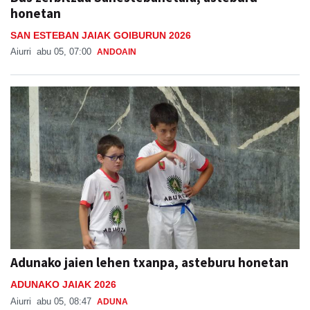
honetan
SAN ESTEBAN JAIAK GOIBURUN 2026
Aiurri
abu 05, 07:00
ANDOAIN
Adunako jaien lehen txanpa, asteburu honetan
ADUNAKO JAIAK 2026
Aiurri
abu 05, 08:47
ADUNA