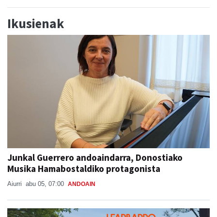
Ikusienak
Junkal Guerrero andoaindarra, Donostiako
Musika Hamabostaldiko protagonista
Aiurri
abu 05, 07:00
ANDOAIN