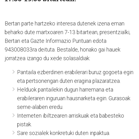
Bertan parte hartzeko interesa dutenek izena eman
beharko dute martxoaren 7-13 bitartean, presentzialki,
Bertan eta Gazte Informazio Puntuan edota
943008033ra deituta. Bestalde, honako gai hauek
jorratzea izango du xede solasaldiak:
Pantaila ezberdinen erabilerari buruz gogoeta egin
eta pertsonengan duten eragina plazaratzea.
Helduok pantailekin dugun harremana eta
erabileraren inguruan hausnarketa egin. Gurasoak
seme-alaben eredu.
Interneten ibiltzearen arriskuak eta babesteko
pistak.
Sare sozialek konkretuki duten inpaktua.