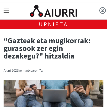
URNIETA
“Gazteak eta mugikorrak:
gurasook zer egin
dezakegu?" hitzaldia
Aiurri
2023ko martxoaren 7a