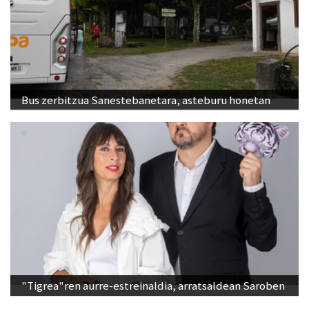
Bus zerbitzua Sanestebanetara, asteburu honetan
"Tigrea"ren aurre-estreinaldia, arratsaldean Saroben