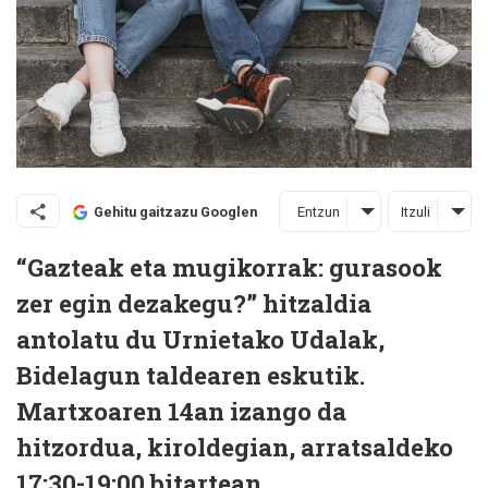
Entzun
Itzuli
Gehitu gaitzazu Googlen
“Gazteak eta mugikorrak: gurasook
zer egin dezakegu?” hitzaldia
antolatu du Urnietako Udalak,
Bidelagun taldearen eskutik.
Martxoaren 14an izango da
hitzordua, kiroldegian, arratsaldeko
17:30-19:00 bitartean.