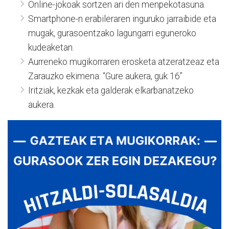
Online-jokoak sortzen ari den menpekotasuna.
Smartphone-n erabileraren inguruko jarraibide eta
mugak, gurasoentzako lagungarri eguneroko
kudeaketan.
Aurreneko mugikorraren erosketa atzeratzeaz eta
Zarauzko ekimena: “Gure aukera, guk 16”
Iritziak, kezkak eta galderak elkarbanatzeko
aukera.