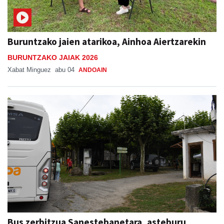
Buruntzako jaien atarikoa, Ainhoa Aiertzarekin
BURUNTZAKO JAIAK 2026
Xabat Minguez
abu 04
ANDOAIN
Bus zerbitzua Sanestebanetara, asteburu