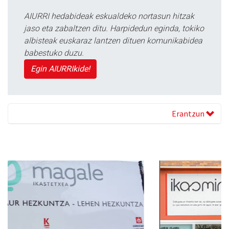
AIURRI hedabideak eskualdeko nortasun hitzak
jaso eta zabaltzen ditu. Harpidedun eginda, tokiko
albisteak euskaraz lantzen dituen komunikabidea
babestuko duzu.
Egin AIURRIkide!
Erantzun