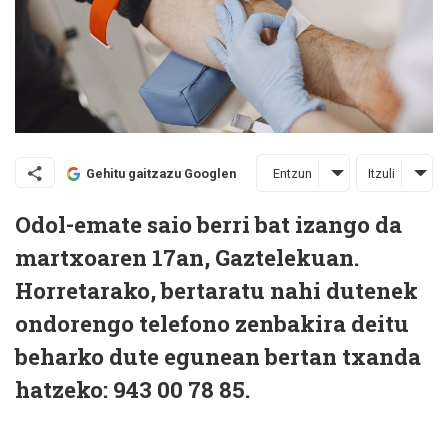
Entzun
Itzuli
Gehitu gaitzazu Googlen
Odol-emate saio berri bat izango da
martxoaren 17an, Gaztelekuan.
Horretarako, bertaratu nahi dutenek
ondorengo telefono zenbakira deitu
beharko dute egunean bertan txanda
hatzeko: 943 00 78 85.