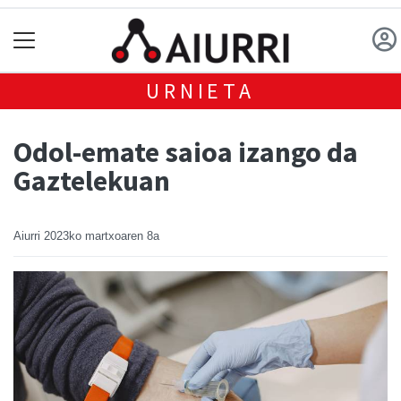
URNIETA
Odol-emate saioa izango da
Gaztelekuan
Aiurri
2023ko martxoaren 8a