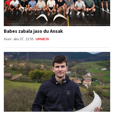
Babes zabala jaso du Ansak
Aiurri
abu 07, 13:55
URNIETA