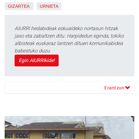
GIZARTEA
URNIETA
AIURRI hedabideak eskualdeko nortasun hitzak
jaso eta zabaltzen ditu. Harpidedun eginda, tokiko
albisteak euskaraz lantzen dituen komunikabidea
babestuko duzu.
Egin AIURRIkide!
Erantzun