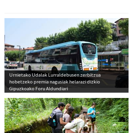
Urnietako Udalak Lurraldebusen zerbitzua
hobetzeko premia nagusiak helarazi dizkio
Gipuzkoako Foru Aldundiari