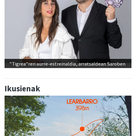
"Tigrea"ren aurre-estreinaldia, arratsaldean Saroben
Ikusienak