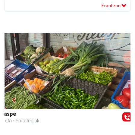
Erantzun
Previous
Next
Magale Ikastetxea
Urnieta
- Hezkuntza