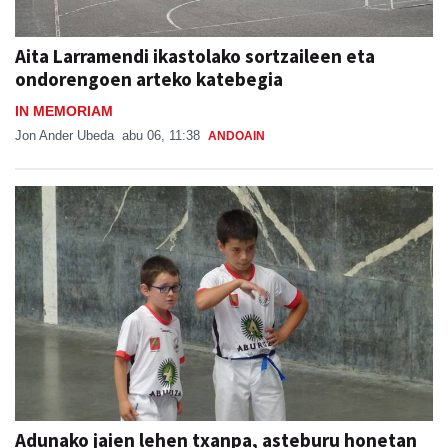
Aita Larramendi ikastolako sortzaileen eta
ondorengoen arteko katebegia
IN MEMORIAM
Jon Ander Ubeda
abu 06, 11:38
ANDOAIN
Adunako jaien lehen txanpa, asteburu honetan