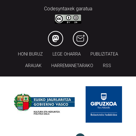
Codesyntaxek garatua
HONI BURUZ
LEGE OHARRA
PUBLIZITATEA
ARAUAK
HARREMANETARAKO
RSS