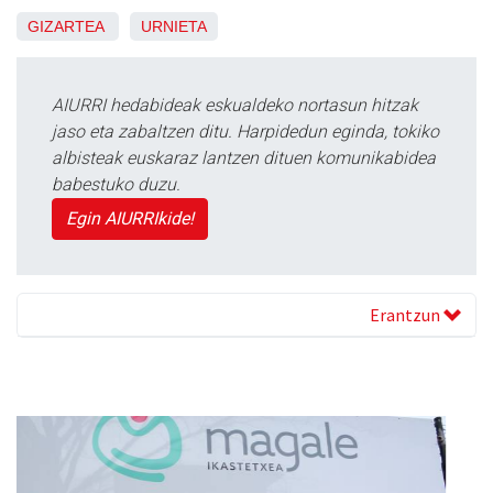
GIZARTEA
URNIETA
AIURRI hedabideak eskualdeko nortasun hitzak
jaso eta zabaltzen ditu. Harpidedun eginda, tokiko
albisteak euskaraz lantzen dituen komunikabidea
babestuko duzu.
Egin AIURRIkide!
Erantzun