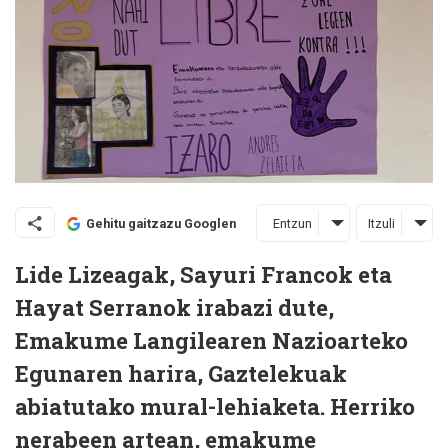
Entzun
Itzuli
Gehitu gaitzazu Googlen
Lide Lizeagak, Sayuri Francok eta
Hayat Serranok irabazi dute,
Emakume Langilearen Nazioarteko
Egunaren harira, Gaztelekuak
abiatutako mural-lehiaketa. Herriko
nerabeen artean, emakume