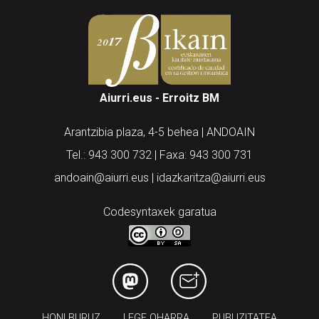
Aiurri.eus - Erroitz BM
Arantzibia plaza, 4-5 behea | ANDOAIN
Tel.: 943 300 732 | Faxa: 943 300 731
andoain@aiurri.eus | idazkaritza@aiurri.eus
Codesyntaxek garatua
HONI BURUZ
LEGE OHARRA
PUBLIZITATEA