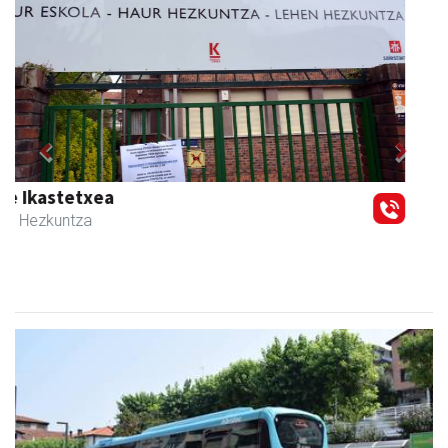
Previous
Next
Guria
Urnieta
- Jatetxeak