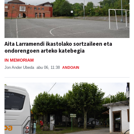
Aita Larramendi ikastolako sortzaileen eta
ondorengoen arteko katebegia
IN MEMORIAM
Jon Ander Ubeda
abu 06, 11:38
ANDOAIN