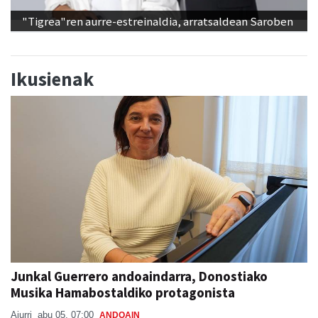
"Tigrea"ren aurre-estreinaldia, arratsaldean Saroben
Ikusienak
Junkal Guerrero andoaindarra, Donostiako
Musika Hamabostaldiko protagonista
Aiurri
abu 05, 07:00
ANDOAIN