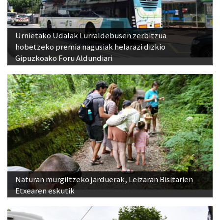
Urnietako Udalak Lurraldebusen zerbitzua
hobetzeko premia nagusiak helarazi dizkio
Gipuzkoako Foru Aldundiari
Naturan murgiltzeko jarduerak, Leizaran Bisitarien
Etxearen eskutik