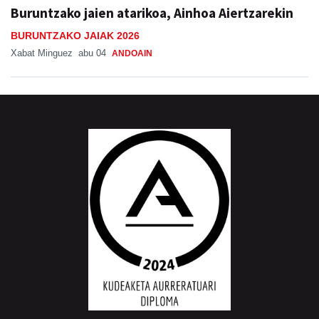
Buruntzako jaien atarikoa, Ainhoa Aiertzarekin
BURUNTZAKO JAIAK 2026
Xabat Minguez
abu 04
ANDOAIN