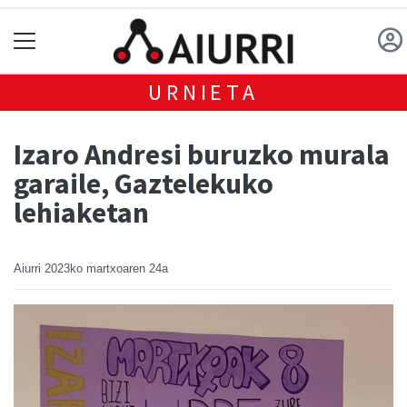
URNIETA
Izaro Andresi buruzko murala
garaile, Gaztelekuko
lehiaketan
Aiurri
2023ko martxoaren 24a