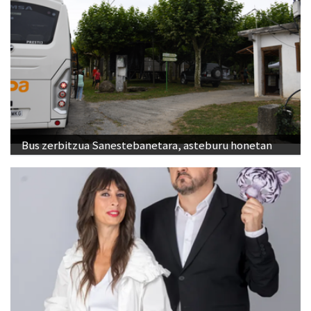
Bus zerbitzua Sanestebanetara, asteburu honetan