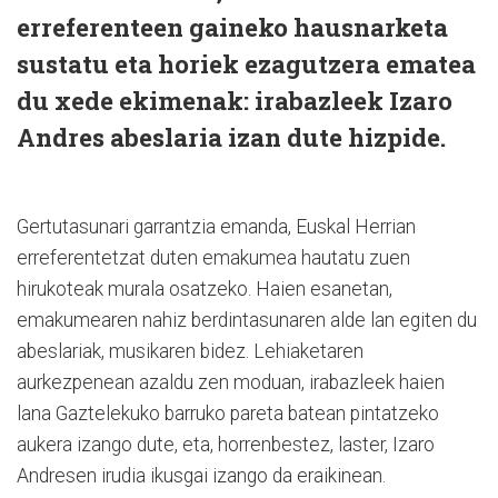
erreferenteen gaineko hausnarketa
sustatu eta horiek ezagutzera ematea
du xede ekimenak: irabazleek Izaro
Andres abeslaria izan dute hizpide.
Gertutasunari garrantzia emanda, Euskal Herrian
erreferentetzat duten emakumea hautatu zuen
hirukoteak murala osatzeko. Haien esanetan,
emakumearen nahiz berdintasunaren alde lan egiten du
abeslariak, musikaren bidez. Lehiaketaren
aurkezpenean azaldu zen moduan, irabazleek haien
lana Gaztelekuko barruko pareta batean pintatzeko
aukera izango dute, eta, horrenbestez, laster, Izaro
Andresen irudia ikusgai izango da eraikinean.