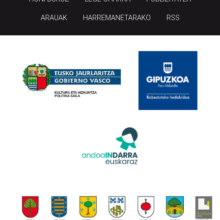
ARAUAK
HARREMANETARAKO
RSS