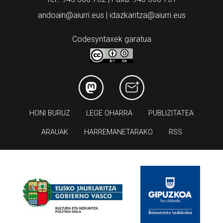
Codesyntaxek garatua
HONI BURUZ
LEGE OHARRA
PUBLIZITATEA
ARAUAK
HARREMANETARAKO
RSS