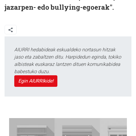
jazarpen- edo bullying-egoerak".
AIURRI hedabideak eskualdeko nortasun hitzak
jaso eta zabaltzen ditu. Harpidedun eginda, tokiko
albisteak euskaraz lantzen dituen komunikabidea
babestuko duzu.
Egin AIURRIkide!