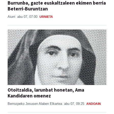
Aiurri
abu 07, 07:00
URNIETA
Otoitzaldia, larunbat honetan, Ama
Kandidaren omenez
Berrozpeko Jesusen Alaben Elkartea
abu 07, 09:25
ANDOAIN