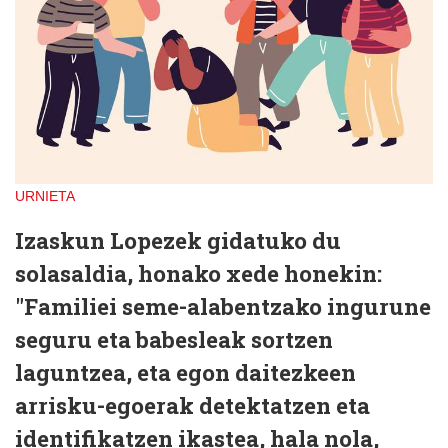
URNIETA
Izaskun Lopezek gidatuko du
solasaldia, honako xede honekin:
"Familiei seme-alabentzako ingurune
seguru eta babesleak sortzen
laguntzea, eta egon daitezkeen
arrisku-egoerak detektatzen eta
identifikatzen ikastea, hala nola,