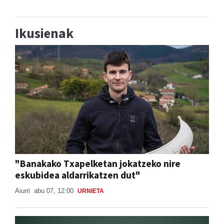
Ikusienak
"Banakako Txapelketan jokatzeko nire
eskubidea aldarrikatzen dut"
Aiurri
abu 07, 12:00
URNIETA