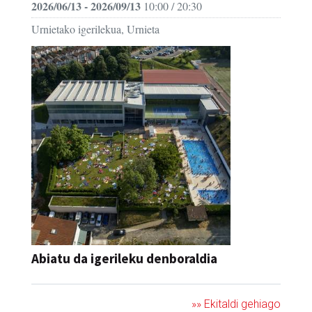
Abiatu da igerileku denboraldia
»» Ekitaldi gehiago