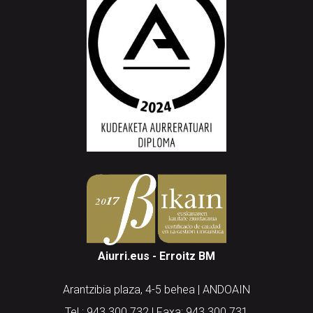
Aiurri.eus - Erroitz BM
Arantzibia plaza, 4-5 behea | ANDOAIN
Tel.: 943 300 732 | Faxa: 943 300 731
andoain@aiurri.eus | idazkaritza@aiurri.eus