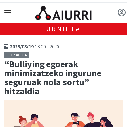
URNIETA
2023/03/19
18:00 - 20:00
HITZALDIA
“Bulliying egoerak
minimizatzeko ingurune
seguruak nola sortu”
hitzaldia