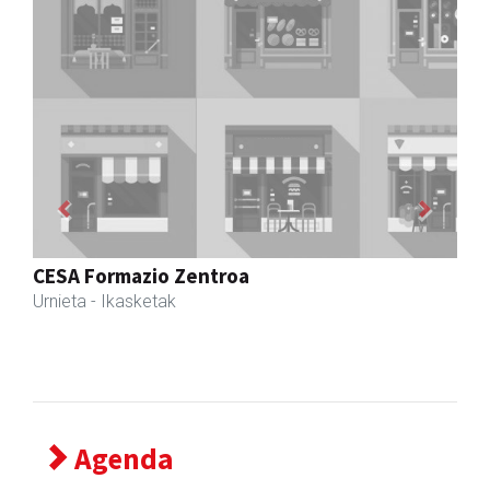
Previous
Next
Egape Ikastola
Urnieta
- Hezkuntza
Agenda
2026/08/11
18:00
Matxo txaberna, Urnieta