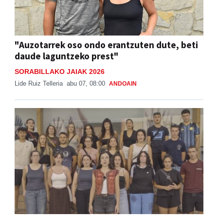
"Auzotarrek oso ondo erantzuten dute, beti
daude laguntzeko prest"
SORABILLAKO JAIAK 2026
Lide Ruiz Telleria
abu 07, 08:00
ANDOAIN
Burrunba, gazte euskaltzaleen ekimen berria
Beterri-Buruntzan