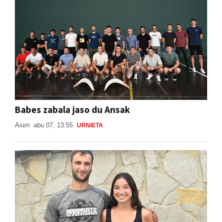
Babes zabala jaso du Ansak
Aiurri
abu 07, 13:55
URNIETA