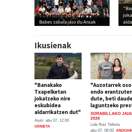
"Ba
jok
Babes zabala jaso du Ansak
alda
Ikusienak
"Banakako
"Auzotarrek oso
Txapelketan
ondo erantzute
jokatzeko nire
dute, beti daud
eskubidea
laguntzeko pres
aldarrikatzen dut"
SORABILLAKO JAIA
2026
Aiurri
abu 07, 12:00
Lide Ruiz Telleria
URNIETA
abu 07, 08:00
ANDOAI