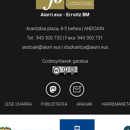
Aiurri.eus - Erroitz BM
Arantzibia plaza, 4-5 behea | ANDOAIN
Tel.: 943 300 732 | Faxa: 943 300 731
andoain@aiurri.eus | idazkaritza@aiurri.eus
Codesyntaxek garatua
LEGE OHARRA
PUBLIZITATEA
ARAUAK
HARREMANET