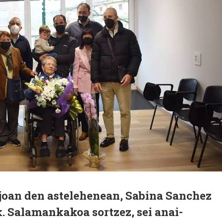
 joan den astelehenean, Sabina Sanchez
. Salamankakoa sortzez, sei anai-