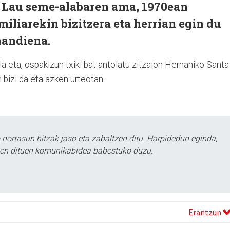
. Lau seme-alabaren ama, 1970ean
miliarekin bizitzera eta herrian egin du
handiena.
 eta, ospakizun txiki bat antolatu zitzaion Hernaniko Santa
bizi da eta azken urteotan.
ortasun hitzak jaso eta zabaltzen ditu. Harpidedun eginda,
tzen dituen komunikabidea babestuko duzu.
Erantzun