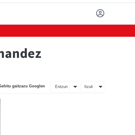
rnandez
Gehitu gaitzazu Googlen
Entzun
Itzuli