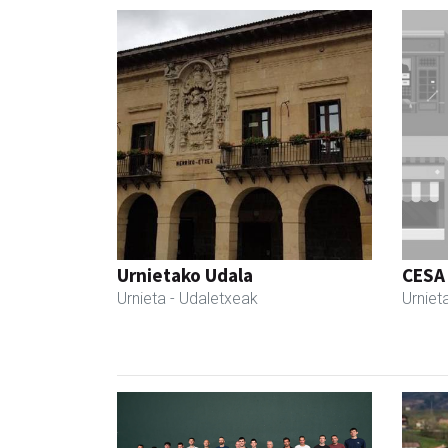
Urnietako Udala
CESA
Urnieta
- Udaletxeak
Urniet