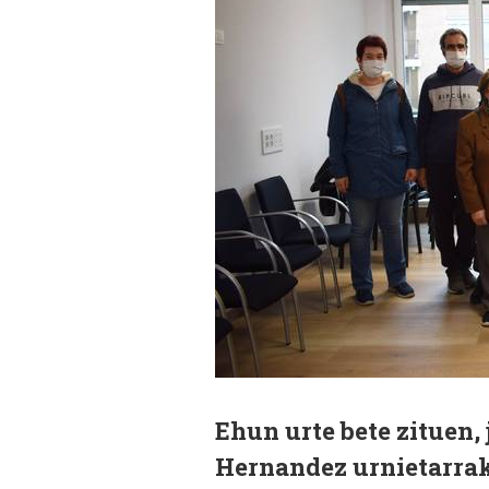
Ehun urte bete zituen,
Hernandez urnietarrak