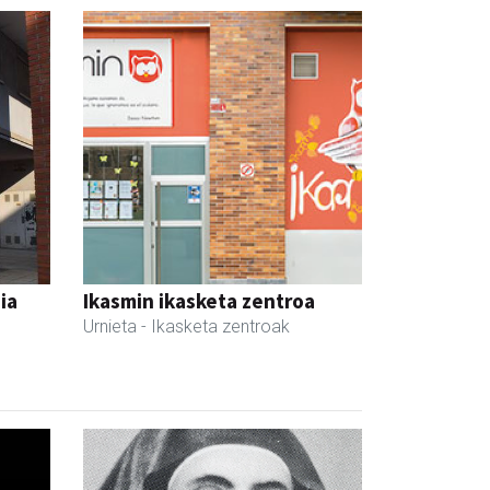
ia
Ikasmin ikasketa zentroa
Urnieta
- Ikasketa zentroak