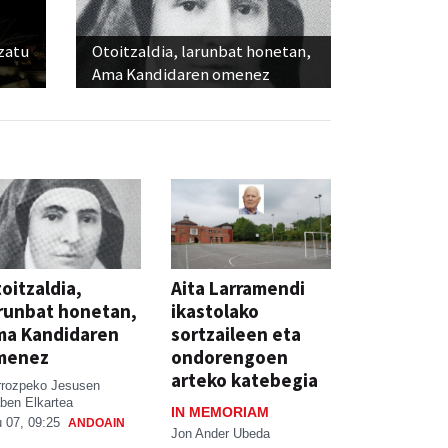
ozatu
Otoitzaldia, larunbat honetan,
Ama Kandidaren omenez
oitzaldia,
Aita Larramendi
runbat honetan,
ikastolako
ma Kandidaren
sortzaileen eta
menez
ondorengoen
arteko katebegia
rrozpeko Jesusen
ben Elkartea
IN MEMORIAM
 07, 09:25
ANDOAIN
Jon Ander Ubeda