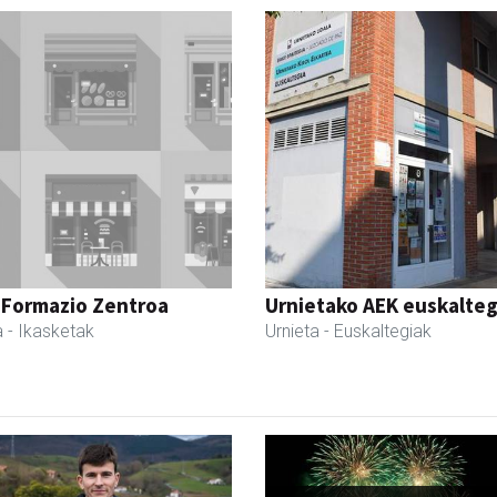
 Formazio Zentroa
Urnietako AEK euskalteg
a
- Ikasketak
Urnieta
- Euskaltegiak