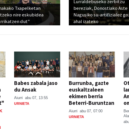
Lurraldebuseko zerbitzu
nakako Txapelketan
bereziak, Donostiako Aste
atzeko nire eskubidea
Nagusiko su-artifizialez g
rrikatzen dut"
ahal izateko
Babes zabala jaso
Burrunba, gazte
Ot
n
du Ansak
euskaltzaleen
la
e
ekimen berria
A
Aiurri
abu 07, 13:55
t"
Beterri-Buruntzan
o
URNIETA
K
Aiurri
abu 07, 07:00
Be
Ala
URNIETA
abu
N