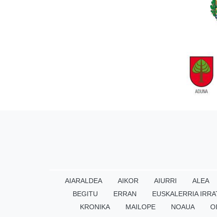
AIARALDEA
AIKOR
AIURRI
ALEA
BEGITU
ERRAN
EUSKALERRIA IRRA
KRONIKA
MAILOPE
NOAUA
O