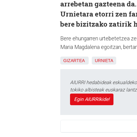
arrebetan gazteena da
Urnietara etorri zen fa
bere bizitzako zatirik 
Bere ehungarren urtebetetzea zela
Maria Magdalena egoitzan, bertan 
GIZARTEA
URNIETA
AIURRI hedabideak eskualdeko n
tokiko albisteak euskaraz lan
Egin AIURRIkide!