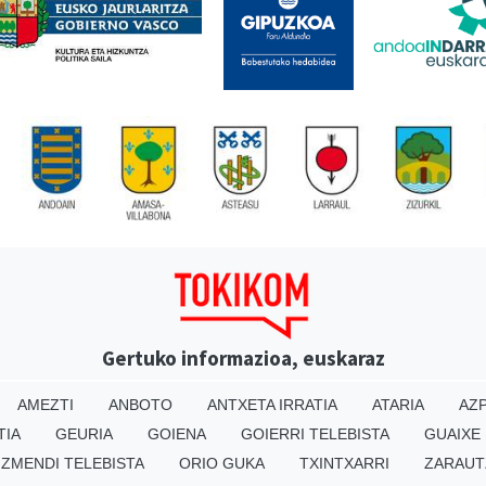
Gertuko informazioa, euskaraz
AMEZTI
ANBOTO
ANTXETA IRRATIA
ATARIA
AZP
TIA
GEURIA
GOIENA
GOIERRI TELEBISTA
GUAIXE
IZMENDI TELEBISTA
ORIO GUKA
TXINTXARRI
ZARAUT