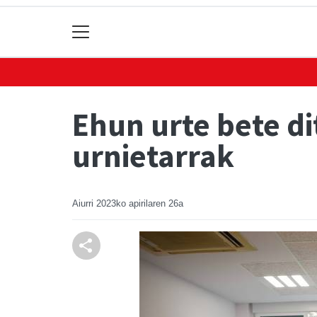
Ehun urte bete d
urnietarrak
Aiurri
2023ko apirilaren 26a