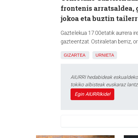
frontenis arratsaldea, g
jokoa eta buztin tailerra
Gaztelekua 17:00etatik aurrera i
gazteentzat. Ostiraletan berriz,
GIZARTEA
URNIETA
AIURRI hedabideak eskualdeko n
tokiko albisteak euskaraz lan
Egin AIURRIkide!