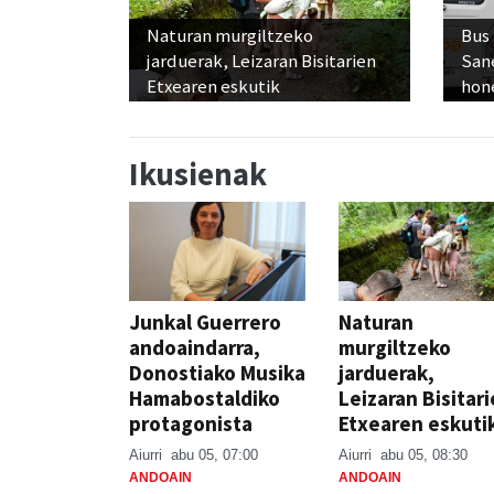
Naturan murgiltzeko
Bus
jarduerak, Leizaran Bisitarien
San
Etxearen eskutik
hon
Ikusienak
Junkal Guerrero
Naturan
andoaindarra,
murgiltzeko
Donostiako Musika
jarduerak,
Hamabostaldiko
Leizaran Bisitar
protagonista
Etxearen eskuti
Aiurri
abu 05, 07:00
Aiurri
abu 05, 08:30
ANDOAIN
ANDOAIN