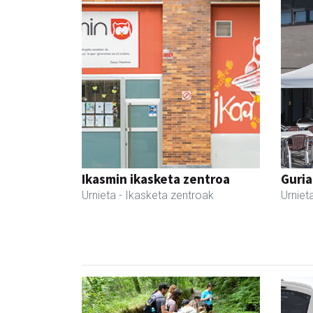
Ikasmin ikasketa zentroa
Guria
Urnieta
- Ikasketa zentroak
Urniet