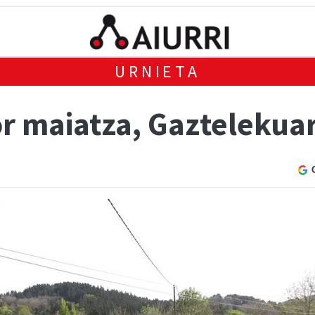
URNIETA
or maiatza, Gaztelekua