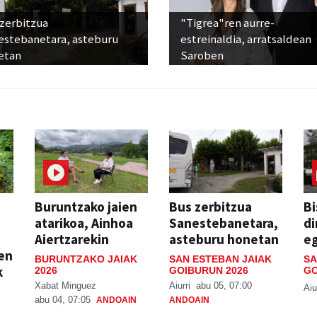
 zerbitzua
"Tigrea"ren aurre-
estebanetara, asteburu
estreinaldia, arratsaldean
etan
Saroben
Buruntzako jaien
Bus zerbitzua
Bi
atarikoa, Ainhoa
Sanestebanetara,
di
Aiertzarekin
asteburu honetan
e
ien
BURUNTZAKO JAIAK
SAN ESTEBAN JAIAK
SA
k
2026
GOIBURUN 2026
GO
Xabat Minguez
Aiurri
abu 05, 07:00
Aiu
abu 04, 07:05
ANDOAIN
ANDOAIN