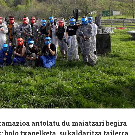
ramazioa antolatu du maiatzari begira
 bolo txapelketa, sukaldaritza tailerra,