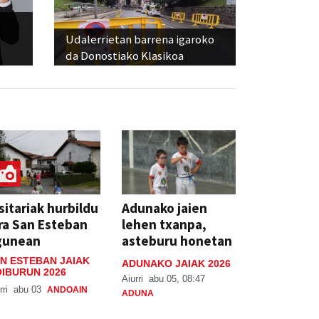
Udalerrietan barrena igaroko
da Donostiako Klasikoa
sitariak hurbildu
Adunako jaien
ra San Esteban
lehen txanpa,
gunean
asteburu honetan
N ESTEBAN JAIAK
ADUNAKO JAIAK 2026
IBURUN 2026
Aiurri
abu 05, 08:47
rri
abu 03
ANDOAIN
ADUNA