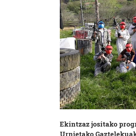
Ekintzaz jositako prog
Urnietako Gaztelekuak: