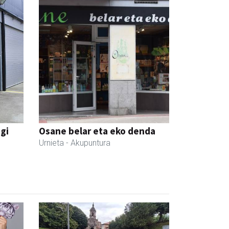
egi
Osane belar eta eko denda
Urnieta
- Akupuntura