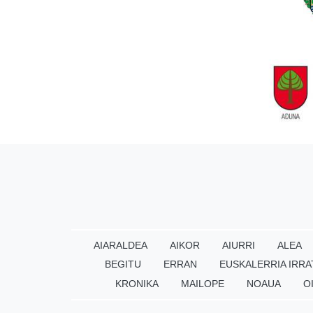
AIARALDEA
AIKOR
AIURRI
ALEA
BEGITU
ERRAN
EUSKALERRIA IRRA
KRONIKA
MAILOPE
NOAUA
O