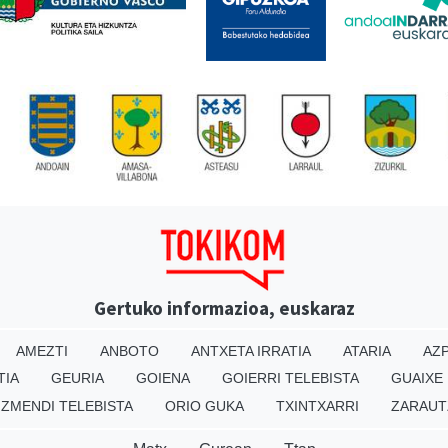
Gertuko informazioa, euskaraz
AMEZTI
ANBOTO
ANTXETA IRRATIA
ATARIA
AZP
TIA
GEURIA
GOIENA
GOIERRI TELEBISTA
GUAIXE
IZMENDI TELEBISTA
ORIO GUKA
TXINTXARRI
ZARAUT