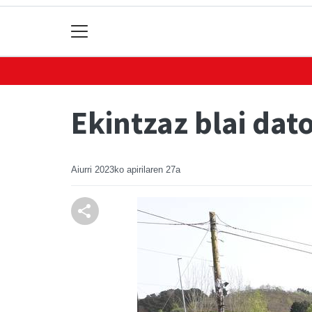
Ekintzaz blai dat
Aiurri
2023ko apirilaren 27a