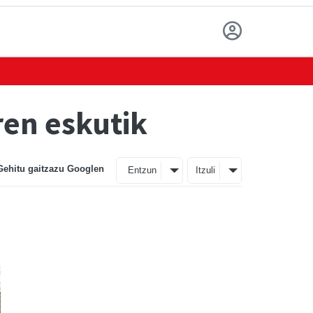
ren eskutik
Gehitu gaitzazu Googlen
Entzun
Itzuli