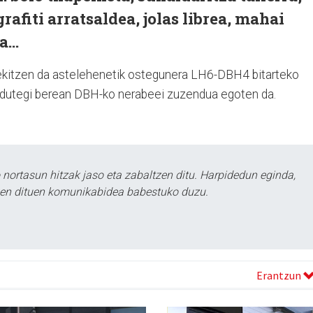
rafiti arratsaldea, jolas librea, mahai
...
rekitzen da astelehenetik ostegunera LH6-DBH4 bitarteko
 ordutegi berean DBH-ko nerabeei zuzendua egoten da.
ortasun hitzak jaso eta zabaltzen ditu. Harpidedun eginda,
tzen dituen komunikabidea babestuko duzu.
Erantzun