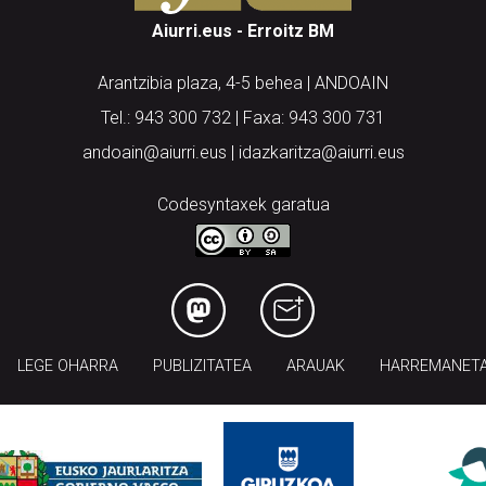
Aiurri.eus - Erroitz BM
Arantzibia plaza, 4-5 behea | ANDOAIN
Tel.: 943 300 732 | Faxa: 943 300 731
andoain@aiurri.eus | idazkaritza@aiurri.eus
Codesyntaxek garatua
LEGE OHARRA
PUBLIZITATEA
ARAUAK
HARREMANET