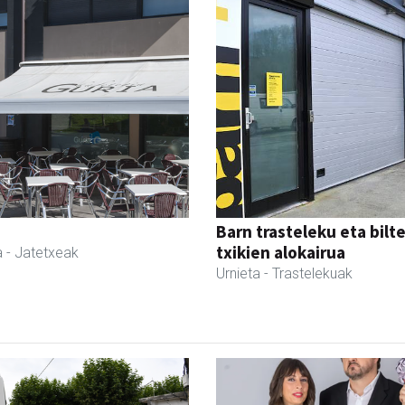
Barn trasteleku eta bilt
txikien alokairua
a
- Jatetxeak
Urnieta
- Trastelekuak