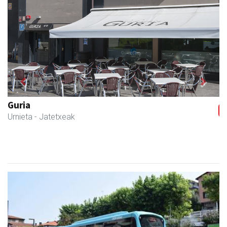
Previous
Next
Guria
Urnieta
- Jatetxeak