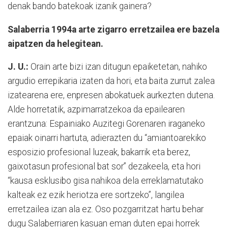
denak bando batekoak izanik gainera?
Salaberria 1994a arte zigarro erretzailea ere bazela
aipatzen da helegitean.
J. U.:
Orain arte bizi izan ditugun epaiketetan, nahiko
argudio errepikaria izaten da hori, eta baita zurrut zalea
izatearena ere, enpresen abokatuek aurkezten dutena.
Alde horretatik, azpimarratzekoa da epailearen
erantzuna: Espainiako Auzitegi Gorenaren iraganeko
epaiak oinarri hartuta, adierazten du “amiantoarekiko
esposizio profesional luzeak, bakarrik eta berez,
gaixotasun profesional bat sor” dezakeela, eta hori
“kausa esklusibo gisa nahikoa dela erreklamatutako
kalteak ez ezik heriotza ere sortzeko”, langilea
erretzailea izan ala ez. Oso pozgarritzat hartu behar
dugu Salaberriaren kasuan eman duten epai horrek