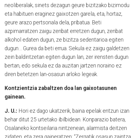
neoliberalak, sinets dezagun geure bizitzako bizimodu
eta habituen eraginez gaixotzen garela, eta, hortaz,
geure arazo pertsonala dela, pribatua. Beti
azpimarratzen zaigu zenbat erretzen dugun, zenbat
alkohol edaten dugun, ze bizitza sedentarioa egiten
dugun… Gurea da beti errua. Sekula ez zaigu galdetzen
zein baldintzetan egiten dugun lan, zer irensten dugun
bertan, edo sekula ez da auzitan jartzen noraino ez
diren betetzen lan-osasun arloko legeak.
Kontzientzia zabaltzen doa lan gaixotasunen
gainean.
J. U.:
Hori ez dago ukatzerik, baina epelak entzun izan
behar ditut 25 urtetako ibilbidean. Konparazio batera,
Osalaneko kontseilaria nintzenean, alarmista deitzen
zidaten, eta zera gaineratzen: “Zergatik osasun zaintza