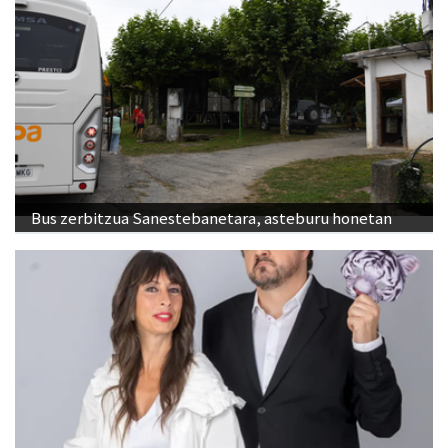
Bus zerbitzua Sanestebanetara, asteburu honetan