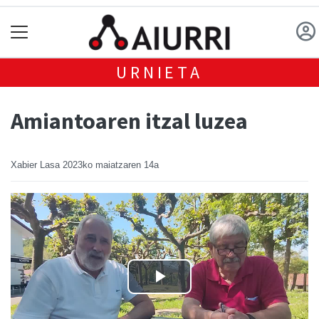
URNIETA
Amiantoaren itzal luzea
Xabier Lasa
2023ko maiatzaren 14a