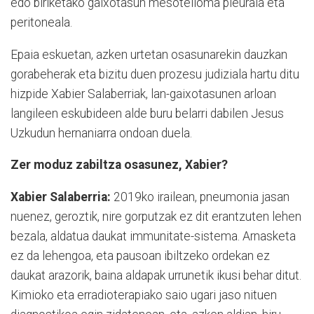
edo biriketako gaixotasun mesotelioma pleurala eta
peritoneala.
Epaia eskuetan, azken urtetan osasunarekin dauzkan
gorabeherak eta bizitu duen prozesu judiziala hartu ditu
hizpide Xabier Salaberriak, lan-gaixotasunen arloan
langileen eskubideen alde buru belarri dabilen Jesus
Uzkudun hernaniarra ondoan duela.
Zer moduz zabiltza osasunez, Xabier?
Xabier Salaberria:
2019ko irailean, pneumonia jasan
nuenez, geroztik, nire gorputzak ez dit erantzuten lehen
bezala, aldatua daukat immunitate-sistema. Arnasketa
ez da lehengoa, eta pausoan ibiltzeko ordekan ez
daukat arazorik, baina aldapak urrunetik ikusi behar ditut.
Kimioko eta erradioterapiako saio ugari jaso nituen