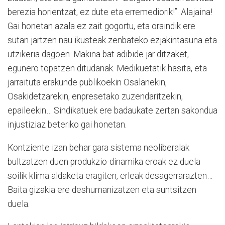
berezia horientzat, ez dute eta erremediorik!”. Alajaina!
Gai honetan azala ez zait gogortu, eta oraindik ere
sutan jartzen nau ikusteak zenbateko ezjakintasuna eta
utzikeria dagoen. Makina bat adibide jar ditzaket,
egunero topatzen ditudanak. Medikuetatik hasita, eta
jarraituta erakunde publikoekin Osalanekin,
Osakidetzarekin, enpresetako zuzendaritzekin,
epaileekin… Sindikatuek ere badaukate zertan sakondua
injustiziaz beteriko gai honetan.
Kontziente izan behar gara sistema neoliberalak
bultzatzen duen produkzio-dinamika eroak ez duela
soilik klima aldaketa eragiten, erleak desagerrarazten…
Baita gizakia ere deshumanizatzen eta suntsitzen
duela.