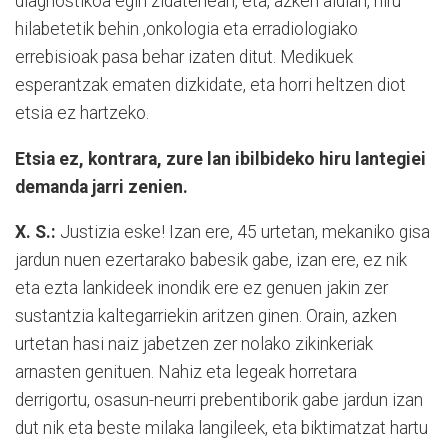
diagnostikoa egin zidatenean, eta, azken aldian, hiru
hilabetetik behin ,onkologia eta erradiologiako
errebisioak pasa behar izaten ditut. Medikuek
esperantzak ematen dizkidate, eta horri heltzen diot
etsia ez hartzeko.
Etsia ez, kontrara, zure lan ibilbideko hiru lantegiei
demanda jarri zenien.
X. S.:
Justizia eske! Izan ere, 45 urtetan, mekaniko gisa
jardun nuen ezertarako babesik gabe, izan ere, ez nik
eta ezta lankideek inondik ere ez genuen jakin zer
sustantzia kaltegarriekin aritzen ginen. Orain, azken
urtetan hasi naiz jabetzen zer nolako zikinkeriak
arnasten genituen. Nahiz eta legeak horretara
derrigortu, osasun-neurri prebentiborik gabe jardun izan
dut nik eta beste milaka langileek, eta biktimatzat hartu