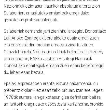
Nazionalak ezintasun iraunkor absolutua aitortu zion
Salaberriari, arnastutako amiantoak eragindako
gaixotasun profesionalagatik.
Salaberriak demanda jarri zien hiru lantegiei, Donostiako
Lan Arloko Epaitegiak bere aldeko epaia eman zuen,
eta enpresak diru-ordaina ematera zigortu zituen.
Gauzak horrela, Neumaticos Uriak helegitea jarri zuen,
eta egunotan, EAEko Justizia Auzitegi Nagusiak
Donostiako epaitegiak emana zuen epaia berretsi egin
du, lehen esan bezala.
Epaiak, enpresarioen erantzukizuna nabarmendu du
prebentzio-planik ez ezartzeko orduan, izan ere, legez,
1978tik aurrera, lan-gaixotasun gisa definitzen baitira
amiantoak eragindako asbestosia, kartzinoma, bronkio