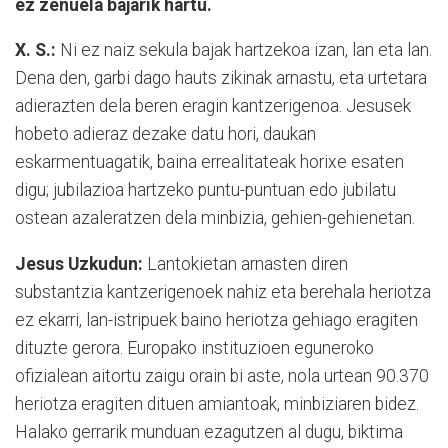
ez zenuela bajarik hartu.
X. S.:
Ni ez naiz sekula bajak hartzekoa izan, lan eta lan.
Dena den, garbi dago hauts zikinak arnastu, eta urtetara
adierazten dela beren eragin kantzerigenoa. Jesusek
hobeto adieraz dezake datu hori, daukan
eskarmentuagatik, baina errealitateak horixe esaten
digu; jubilazioa hartzeko puntu-puntuan edo jubilatu
ostean azaleratzen dela minbizia, gehien-gehienetan.
Jesus Uzkudun:
Lantokietan arnasten diren
substantzia kantzerigenoek nahiz eta berehala heriotza
ez ekarri, lan-istripuek baino heriotza gehiago eragiten
dituzte gerora. Europako instituzioen eguneroko
ofizialean aitortu zaigu orain bi aste, nola urtean 90.370
heriotza eragiten dituen amiantoak, minbiziaren bidez.
Halako gerrarik munduan ezagutzen al dugu, biktima