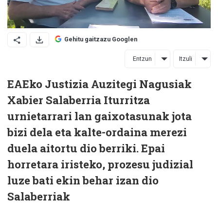
Gehitu gaitzazu Googlen
Entzun
Itzuli
EAEko Justizia Auzitegi Nagusiak
Xabier Salaberria Iturritza
urnietarrari lan gaixotasunak jota
bizi dela eta kalte-ordaina merezi
duela aitortu dio berriki. Epai
horretara iristeko, prozesu judizial
luze bati ekin behar izan dio
Salaberriak