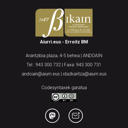
Aiurri.eus - Erroitz BM
Arantzibia plaza, 4-5 behea | ANDOAIN
Tel.: 943 300 732 | Faxa: 943 300 731
andoain@aiurri.eus | idazkaritza@aiurri.eus
Codesyntaxek garatua