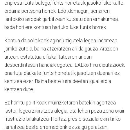
enpresa itxita balego, funts horretatik jasoko luke kalte-
ordaina pertsona horrek. Edo ,demagun, senarren
lantokiko arropak garbitzean kutsatu den emakumea,
bada hori ere kontuan hartuko luke funts horrek.
Kontua da politikoek agindu zigutela legea indarrean
jarriko zutela, baina atzeratzen ari da gauza. Arazoen
artean, estatutuan, fiskalitatearen arloan
desberdintasun handiak egotea; EAEko hiru diputazioek,
onartuta daukate funts horretatik jasotzen duenari ez
kentzea ezer. Baina beste lurraldeetan igual erdia
kentzen dute.
Ez harritu politikoak murrizketaren batekin agertzea
laster, legea zikiratzea alegia, eta lehen poza zena orain
frustrazio bilakatzea. Hortaz, presio sozialarekin tinko
jarraitzea beste erremediorik ez zaigu geratzen.