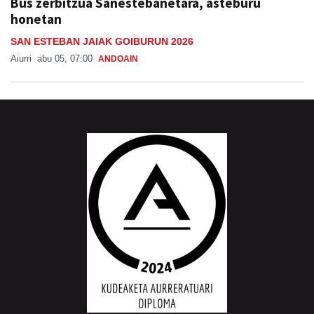
Bus zerbitzua Sanestebanetara, asteburu
honetan
SAN ESTEBAN JAIAK GOIBURUN 2026
Aiurri
abu 05, 07:00
ANDOAIN