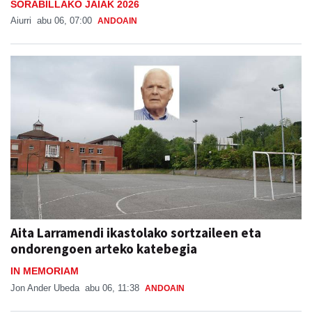
SORABILLAKO JAIAK 2026
Aiurri
abu 06, 07:00
ANDOAIN
Aita Larramendi ikastolako sortzaileen eta
ondorengoen arteko katebegia
IN MEMORIAM
Jon Ander Ubeda
abu 06, 11:38
ANDOAIN