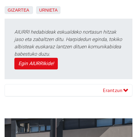
GIZARTEA
URNIETA
AIURRI hedabideak eskualdeko nortasun hitzak
jaso eta zabaltzen ditu. Harpidedun eginda, tokiko
albisteak euskaraz lantzen dituen komunikabidea
babestuko duzu.
Egin AIURRIkide!
Erantzun