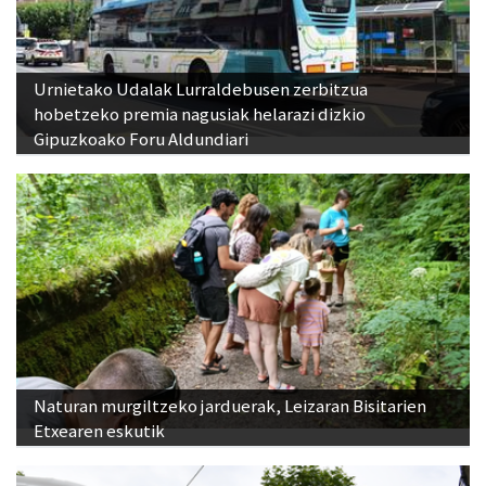
Urnietako Udalak Lurraldebusen zerbitzua
hobetzeko premia nagusiak helarazi dizkio
Gipuzkoako Foru Aldundiari
Naturan murgiltzeko jarduerak, Leizaran Bisitarien
Etxearen eskutik