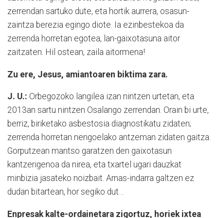
zerrendan sartuko dute, eta hortik aurrera, osasun-
zaintza berezia egingo diote. Ia ezinbestekoa da
zerrenda horretan egotea, lan-gaixotasuna aitor
zaitzaten. Hil ostean, zaila aitormena!
Zu ere, Jesus, amiantoaren biktima zara.
J. U.:
Orbegozoko langilea izan nintzen urtetan, eta
2013an sartu nintzen Osalango zerrendan. Orain bi urte,
berriz, biriketako asbestosia diagnostikatu zidaten;
zerrenda horretan nengoelako antzeman zidaten gaitza.
Gorputzean mantso garatzen den gaixotasun
kantzerigenoa da nirea, eta txartel ugari dauzkat
minbizia jasateko noizbait. Arnas-indarra galtzen ez
dudan bitartean, hor segiko dut…
Enpresak kalte-ordainetara zigortuz, horiek ixtea