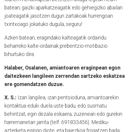
batean; gaizki aparkatzeagatik edo gehiegizko abailan
joateagatik jasotzen dugun zartakoak hurrengoan
txintxoago jokatuko dugula, seguru!
Azken batean, eragindako kalteagatik ordaindu
beharreko kalte-ordainak prebentzio-motibazio
bihurtuko dira.
Halaber, Osalanen, amiantoaren eraginpean egon
daitezkeen langileen zerrendan sartzeko eskatzea
ere gomendatzen duzue.
X. S.:
Izan langilea, izan pentsioduna, amiantoarekin
kontaktua eduki duela uste badu, edo susmatu
behintzat, egin dezala eskaera, zuzenean edo gurekin
harremanetan jarrita (telf. 691833456). Mediku-
azterketa egingo diote, eta baiezkoa frogatzen bada,