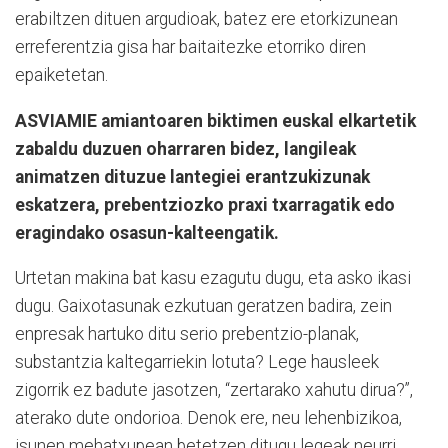
erabiltzen dituen argudioak, batez ere etorkizunean
erreferentzia gisa har baitaitezke etorriko diren
epaiketetan.
ASVIAMIE amiantoaren biktimen euskal elkartetik
zabaldu duzuen oharraren bidez, langileak
animatzen dituzue lantegiei erantzukizunak
eskatzera, prebentziozko praxi txarragatik edo
eragindako osasun-kalteengatik.
Urtetan makina bat kasu ezagutu dugu, eta asko ikasi
dugu. Gaixotasunak ezkutuan geratzen badira, zein
enpresak hartuko ditu serio prebentzio-planak,
substantzia kaltegarriekin lotuta? Lege hausleek
zigorrik ez badute jasotzen, “zertarako xahutu dirua?”,
aterako dute ondorioa. Denok ere, neu lehenbizikoa,
isunen mehatxupean betetzen ditugu legeak neurri