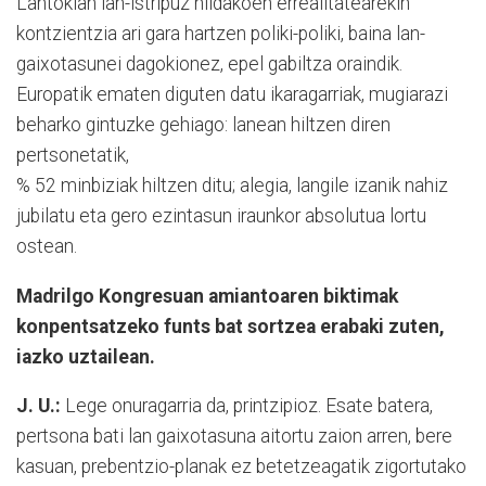
Lantokian lan-istripuz hildakoen errealitatearekin
kontzientzia ari gara hartzen poliki-poliki, baina lan-
gaixotasunei dagokionez, epel gabiltza oraindik.
Europatik ematen diguten datu ikaragarriak, mugiarazi
beharko gintuzke gehiago: lanean hiltzen diren
pertsonetatik,
% 52 minbiziak hiltzen ditu; alegia, langile izanik nahiz
jubilatu eta gero ezintasun iraunkor absolutua lortu
ostean.
Madrilgo Kongresuan amiantoaren biktimak
konpentsatzeko funts bat sortzea erabaki zuten,
iazko uztailean.
J. U.:
Lege onuragarria da, printzipioz. Esate batera,
pertsona bati lan gaixotasuna aitortu zaion arren, bere
kasuan, prebentzio-planak ez betetzeagatik zigortutako