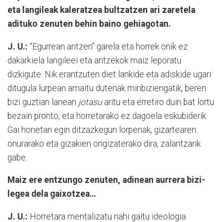
eta langileak kaleratzea bultzatzen ari zaretela
adituko zenuten behin baino gehiagotan.
J. U.:
“Egurrean aritzen” garela eta horrek onik ez
dakarkiela langileei eta antzekok maiz leporatu
dizkigute. Nik erantzuten diet lankide eta adiskide ugari
ditugula lurpean amaitu dutenak minbiziengatik, beren
bizi guztian lanean
jotasu
aritu eta erretiro duin bat lortu
bezain pronto, eta horretarako ez dagoela eskubiderik.
Gai honetan egin ditzazkegun lorpenak, gizartearen
onurarako eta gizakien ongizaterako dira, zalantzarik
gabe.
Maiz ere entzungo zenuten, adinean aurrera bizi-
legea dela gaixotzea…
J. U.:
Horretara mentalizatu nahi gaitu ideologia