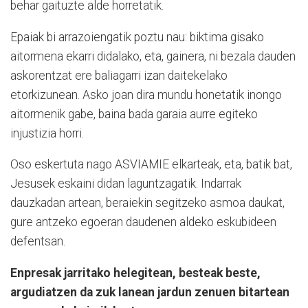
behar gaituzte alde horretatik.
Epaiak bi arrazoiengatik poztu nau: biktima gisako
aitormena ekarri didalako, eta, gainera, ni bezala dauden
askorentzat ere baliagarri izan daitekelako
etorkizunean. Asko joan dira mundu honetatik inongo
aitormenik gabe, baina bada garaia aurre egiteko
injustizia horri.
Oso eskertuta nago ASVIAMIE elkarteak, eta, batik bat,
Jesusek eskaini didan laguntzagatik. Indarrak
dauzkadan artean, beraiekin segitzeko asmoa daukat,
gure antzeko egoeran daudenen aldeko eskubideen
defentsan.
Enpresak jarritako helegitean, besteak beste,
argudiatzen da zuk lanean jardun zenuen bitartean