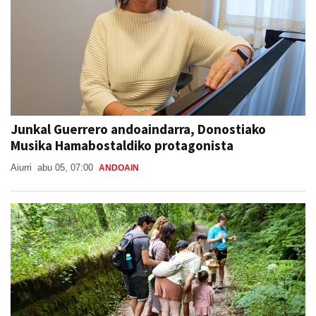
Junkal Guerrero andoaindarra, Donostiako
Musika Hamabostaldiko protagonista
Aiurri
abu 05, 07:00
ANDOAIN