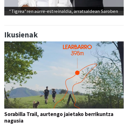
"Tigrea"ren aurre-estreinaldia, arratsaldean Saroben
Ikusienak
Sorabilla Trail, aurtengo jaietako berrikuntza
nagusia