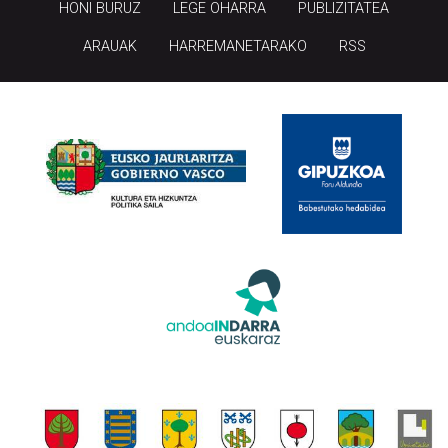
HONI BURUZ
LEGE OHARRA
PUBLIZITATEA
ARAUAK
HARREMANETARAKO
RSS