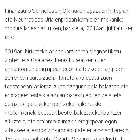
Finanzauto Serviciosen, Oikinako hegaztien hiltegian
eta Neumaticos Uria enpresan kamioien mekaniko
modura lanean aritu zen, harik eta,
2013an, jubilatu zen
arte.
2019an, biriketako adenokarzinoma diagnostikatu
zioten, eta Osalanek, berak kudeatzen duen
amiantoaren eraginpean egon daitezkeen langileen
zerrendan sartu zuen. Horretarako osatu zuen
txostenean, adierazi zuen ezaguna dela balazten eta
enbrageen estalkia amiantoarekin egiten zela, eta,
beraz, ibilgailuak konpontzeko tailerretako
mekanikariek, besteak beste, balaztak konpontzen
zituztela, eta amianto-zuntzen eraginpean egon
zitezkeela, esposizio-probabilitate ertain-handiarekin.
Txostenaz baliatuta, Gizarte Segurantzako Institutu