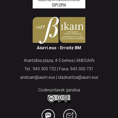
Aiurri.eus - Erroitz BM
Arantzibia plaza, 4-5 behea | ANDOAIN
Tel.: 943 300 732 | Faxa: 943 300 731
andoain@aiurri.eus | idazkaritza@aiurri.eus
Codesyntaxek garatua