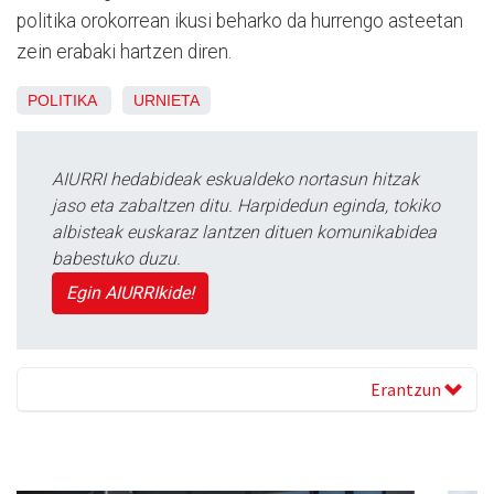
politika orokorrean ikusi beharko da hurrengo asteetan
zein erabaki hartzen diren.
POLITIKA
URNIETA
AIURRI hedabideak eskualdeko nortasun hitzak
jaso eta zabaltzen ditu. Harpidedun eginda, tokiko
albisteak euskaraz lantzen dituen komunikabidea
babestuko duzu.
Egin AIURRIkide!
Erantzun