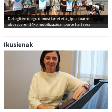
Dei egiten diegu donostiarrei eta gipuzkoarrei
abuztuaren 14ko mobilizazioan parte hartzera
Ikusienak