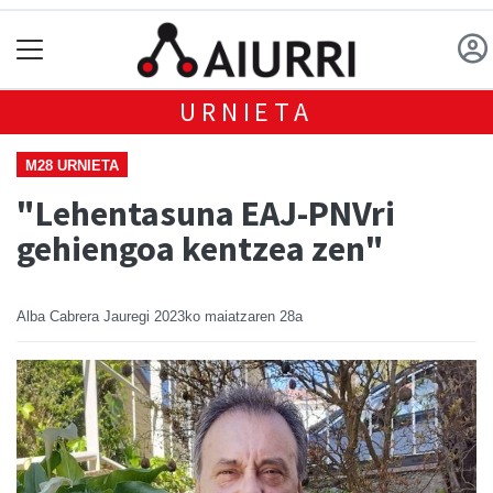
URNIETA
M28 URNIETA
"Lehentasuna EAJ-PNVri
gehiengoa kentzea zen"
Alba Cabrera Jauregi
2023ko maiatzaren 28a