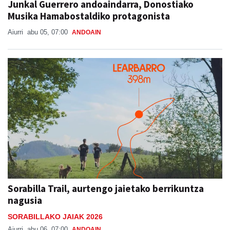
Junkal Guerrero andoaindarra, Donostiako
Musika Hamabostaldiko protagonista
Aiurri
abu 05, 07:00
ANDOAIN
Sorabilla Trail, aurtengo jaietako berrikuntza
nagusia
SORABILLAKO JAIAK 2026
Aiurri
abu 06, 07:00
ANDOAIN