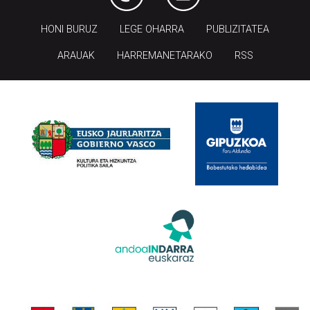
HONI BURUZ
LEGE OHARRA
PUBLIZITATEA
ARAUAK
HARREMANETARAKO
RSS