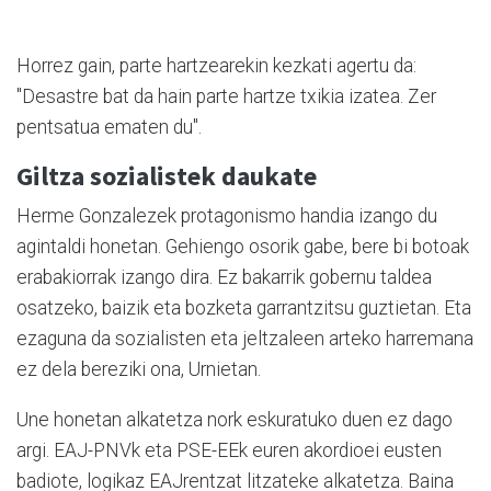
Horrez gain, parte hartzearekin kezkati agertu da:
"Desastre bat da hain parte hartze txikia izatea. Zer
pentsatua ematen du".
Giltza sozialistek daukate
Herme Gonzalezek protagonismo handia izango du
agintaldi honetan. Gehiengo osorik gabe, bere bi botoak
erabakiorrak izango dira. Ez bakarrik gobernu taldea
osatzeko, baizik eta bozketa garrantzitsu guztietan. Eta
ezaguna da sozialisten eta jeltzaleen arteko harremana
ez dela bereziki ona, Urnietan.
Une honetan alkatetza nork eskuratuko duen ez dago
argi. EAJ-PNVk eta PSE-EEk euren akordioei eusten
badiote, logikaz EAJrentzat litzateke alkatetza. Baina