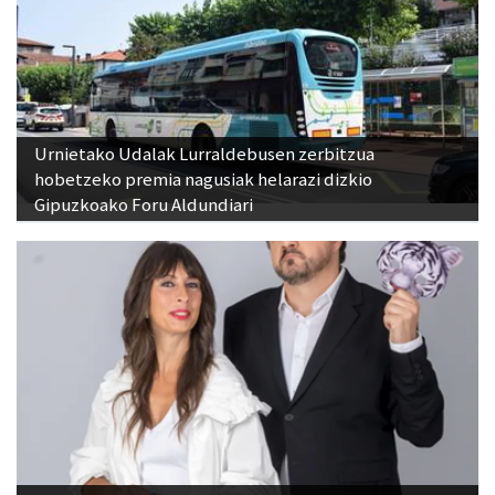
Urnietako Udalak Lurraldebusen zerbitzua
hobetzeko premia nagusiak helarazi dizkio
Gipuzkoako Foru Aldundiari