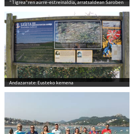
"Tigrea"ren aurre-estreinaldia, arratsaldean Saroben
Andazarrate: Eusteko kemena