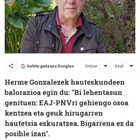
Entzun
Itzuli
Gehitu gaitzazu Googlen
Herme Gonzalezek hauteskundeen
balorazioa egin du: "Bi lehentasun
genituen: EAJ-PNVri gehiengo osoa
kentzea eta geuk hirugarren
hautetsia eskuratzea. Bigarrena ez da
posible izan".