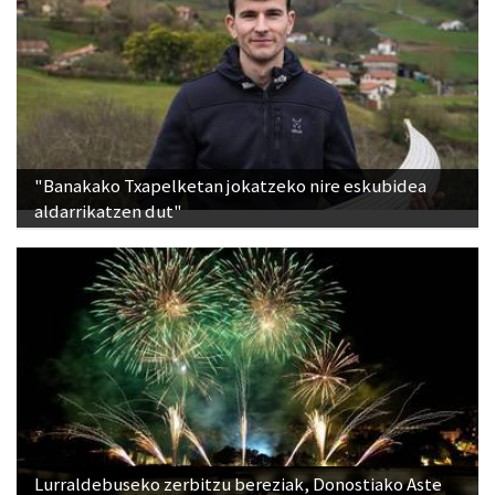
"Banakako Txapelketan jokatzeko nire eskubidea
aldarrikatzen dut"
Lurraldebuseko zerbitzu bereziak, Donostiako Aste