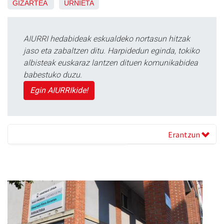
GIZARTEA
URNIETA
AIURRI hedabideak eskualdeko nortasun hitzak
jaso eta zabaltzen ditu. Harpidedun eginda, tokiko
albisteak euskaraz lantzen dituen komunikabidea
babestuko duzu.
Egin AIURRIkide!
Erantzun