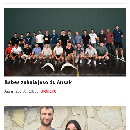
Babes zabala jaso du Ansak
Aiurri
abu 07, 13:55
URNIETA