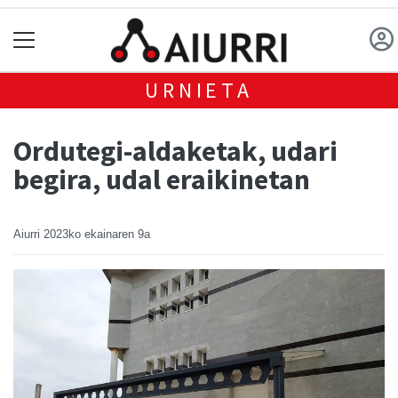
URNIETA
Ordutegi-aldaketak, udari
begira, udal eraikinetan
Aiurri
2023ko ekainaren 9a