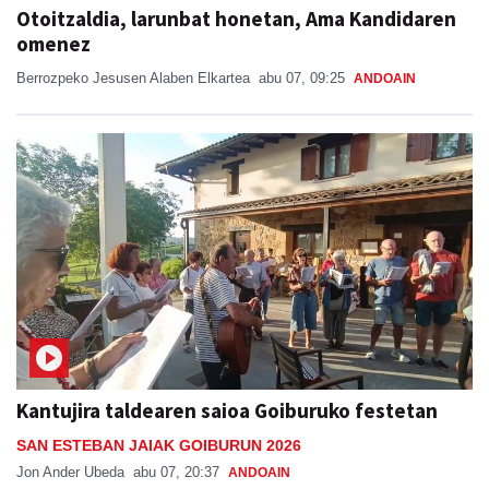
Otoitzaldia, larunbat honetan, Ama Kandidaren
omenez
Berrozpeko Jesusen Alaben Elkartea
abu 07, 09:25
ANDOAIN
Kantujira taldearen saioa Goiburuko festetan
SAN ESTEBAN JAIAK GOIBURUN 2026
Jon Ander Ubeda
abu 07, 20:37
ANDOAIN