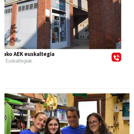
Previous
Next
Egape Ikastola
Urnieta
- Hezkuntza