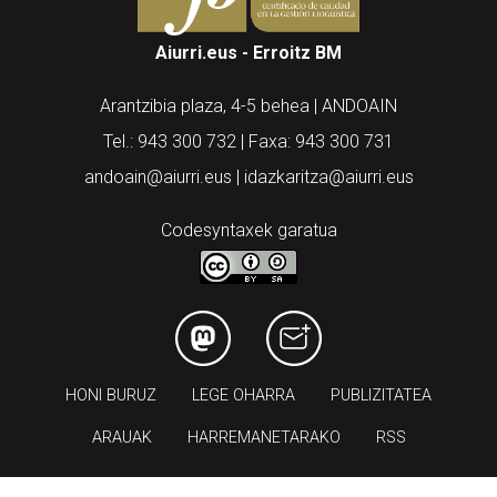
Aiurri.eus - Erroitz BM
Arantzibia plaza, 4-5 behea | ANDOAIN
Tel.: 943 300 732 | Faxa: 943 300 731
andoain@aiurri.eus | idazkaritza@aiurri.eus
Codesyntaxek garatua
HONI BURUZ
LEGE OHARRA
PUBLIZITATEA
ARAUAK
HARREMANETARAKO
RSS