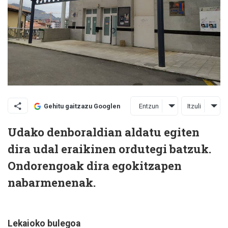
Entzun
Itzuli
Gehitu gaitzazu Googlen
Udako denboraldian aldatu egiten
dira udal eraikinen ordutegi batzuk.
Ondorengoak dira egokitzapen
nabarmenenak.
Lekaioko bulegoa