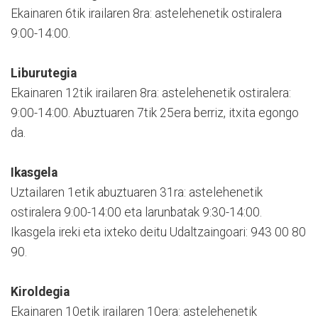
Ekainaren 6tik irailaren 8ra: astelehenetik ostiralera
9:00-14:00.
Liburutegia
Ekainaren 12tik irailaren 8ra: astelehenetik ostiralera:
9:00-14:00. Abuztuaren 7tik 25era berriz, itxita egongo
da.
Ikasgela
Uztailaren 1etik abuztuaren 31ra: astelehenetik
ostiralera 9:00-14:00 eta larunbatak 9:30-14:00.
Ikasgela ireki eta ixteko deitu Udaltzaingoari: 943 00 80
90.
Kiroldegia
Ekainaren 10etik irailaren 10era: astelehenetik