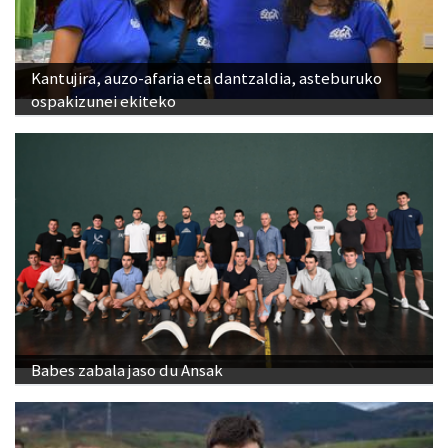
Kantujira, auzo-afaria eta dantzaldia, asteburuko
ospakizunei ekiteko
Babes zabala jaso du Ansak