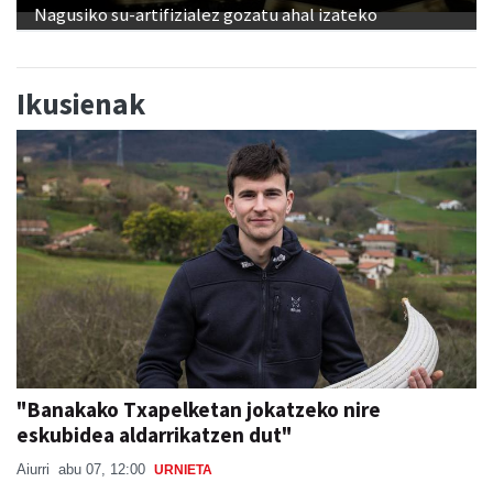
Nagusiko su-artifizialez gozatu ahal izateko
Ikusienak
"Banakako Txapelketan jokatzeko nire
eskubidea aldarrikatzen dut"
Aiurri
abu 07, 12:00
URNIETA