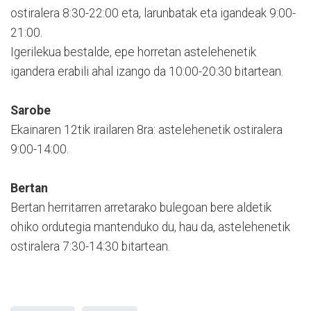
ostiralera 8:30-22:00 eta, larunbatak eta igandeak 9:00-
21:00.
Igerilekua bestalde, epe horretan astelehenetik
igandera erabili ahal izango da 10:00-20:30 bitartean.
Sarobe
Ekainaren 12tik irailaren 8ra: astelehenetik ostiralera
9:00-14:00.
Bertan
Bertan herritarren arretarako bulegoan bere aldetik
ohiko ordutegia mantenduko du, hau da, astelehenetik
ostiralera 7:30-14:30 bitartean.