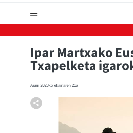
Ipar Martxako Eu
Txapelketa igarok
Aiurri
2023ko ekainaren 21a