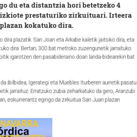
go du eta distantzia hori betetzeko 4
zkiote prestaturiko zirkuituari. Irteera
plazan kokatuko dira.
 dira plazatik. San Joan eta Arkabe kaletik jaitsiko dira, eta
rtuko dira. Bertan, 300 bat metroko zuzengunetik jarraituko
pitik igarotzen den pasabideraino doan landa-bidearekin bat
o da ibilbidea, Igerategi eta Muebles Iturberen aurretik pasatu
tik jarraituz. Erratzuko zubia zeharkatuko da gero, Aranzubi
ertan, eskuinerantz egingo da zirkuitua San Juan plazan