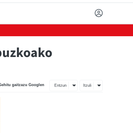
ipuzkoako
Gehitu gaitzazu Googlen
Entzun
Itzuli