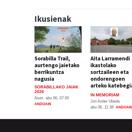
Ikusienak
Sorabilla Trail,
Aita Larramendi
aurtengo jaietako
ikastolako
berrikuntza
sortzaileen eta
nagusia
ondorengoen
arteko katebegi
SORABILLAKO JAIAK
2026
IN MEMORIAM
Aiurri
abu 06, 07:00
Jon Ander Ubeda
ANDOAIN
abu 06, 11:38
ANDOAI