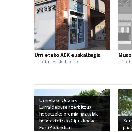
Urnietako AEK euskaltegia
Muazp
Urnieta
- Euskaltegiak
Urniet
Urnietako Udalak
Lurraldebusen zerbitzua
hobetzeko premia nagusiak
helarazi dizkio Gipuzkoako
Sora
Foru Aldundiari
jaie