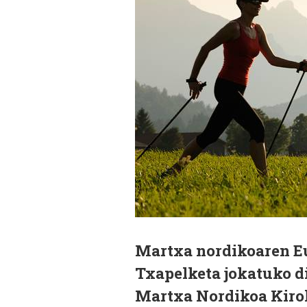
Martxa nordikoaren Eu
Txapelketa jokatuko di
Martxa Nordikoa Kirol