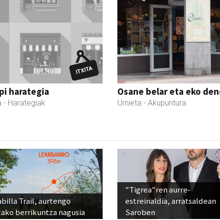
i harategia
Osane belar eta eko de
a
- Harategiak
Urnieta
- Akupuntura
"Tigrea"ren aurre-
billa Trail, aurtengo
estreinaldia, arratsaldean
tako berrikuntza nagusia
Saroben