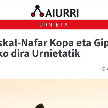
URNIETA
skal-Nafar Kopa eta G
o dira Urnietatik