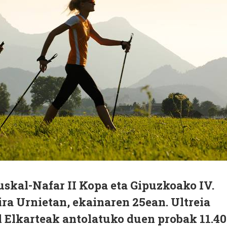
skal-Nafar II Kopa eta Gipuzkoako IV.
ra Urnietan, ekainaren 25ean. Ultreia
 Elkarteak antolatuko duen probak 11.4