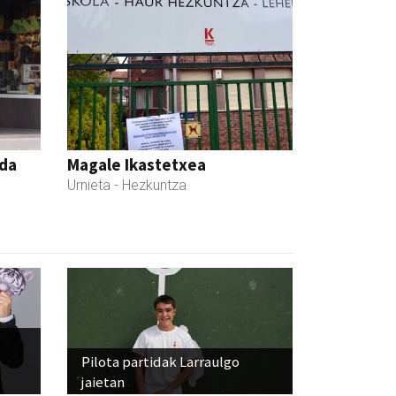
nda
Magale Ikastetxea
Urnieta
- Hezkuntza
Pilota partidak Larraulgo
jaietan