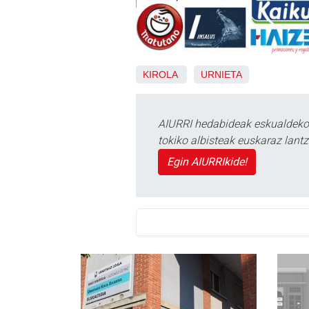
KIROLA
URNIETA
AIURRI hedabideak eskualdeko n
tokiko albisteak euskaraz lan
Egin AIURRIkide!