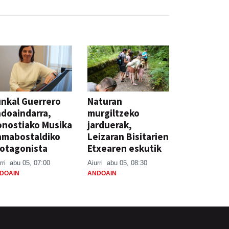
nkal Guerrero
Naturan
doaindarra,
murgiltzeko
nostiako Musika
jarduerak,
amabostaldiko
Leizaran Bisitarien
otagonista
Etxearen eskutik
rri
abu 05, 07:00
Aiurri
abu 05, 08:30
DOAIN
ANDOAIN