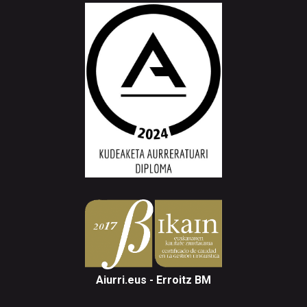
Aiurri.eus - Erroitz BM