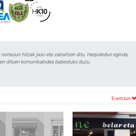
ortasun hitzak jaso eta zabaltzen ditu. Harpidedun eginda,
tzen dituen komunikabidea babestuko duzu.
Erantzun