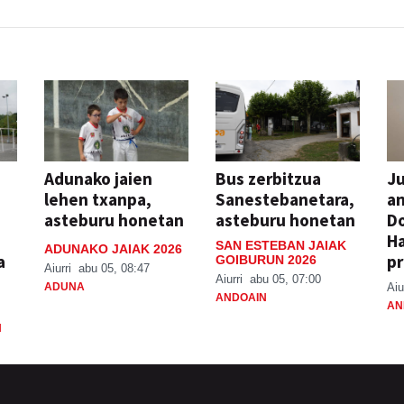
Adunako jaien
Bus zerbitzua
Ju
lehen txanpa,
Sanestebanetara,
an
asteburu honetan
asteburu honetan
Do
H
SAN ESTEBAN JAIAK
ADUNAKO JAIAK 2026
a
pr
GOIBURUN 2026
Aiurri
abu 05, 08:47
Aiurri
abu 05, 07:00
ADUNA
Aiu
ANDOAIN
AN
N