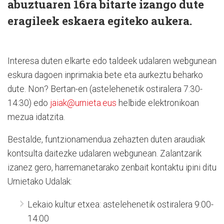
abuztuaren 16ra bitarte izango dute
eragileek eskaera egiteko aukera.
Interesa duten elkarte edo taldeek udalaren webgunean
eskura dagoen inprimakia bete eta aurkeztu beharko
dute. Non? Bertan-en (astelehenetik ostiralera 7:30-
14:30) edo
jaiak@urnieta.eus
helbide elektronikoan
mezua idatzita.
Bestalde, funtzionamendua zehazten duten araudiak
kontsulta daitezke udalaren webgunean. Zalantzarik
izanez gero, harremanetarako zenbait kontaktu ipini ditu
Urnietako Udalak:
Lekaio kultur etxea: astelehenetik ostiralera 9:00-
14:00