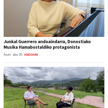
Junkal Guerrero andoaindarra, Donostiako
Musika Hamabostaldiko protagonista
Aiurri
abu 05
ANDOAIN