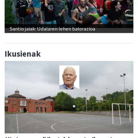
Santio jaiak: Udalaren lehen balorazioa
Ikusienak