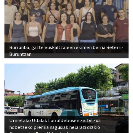
Burrunba, gazte euskaltzaleen ekimen berria Beterri-
Buruntzan
Urnietako Udalak Lurraldebusen zerbitzua
hobetzeko premia nagusiak helarazi dizkio