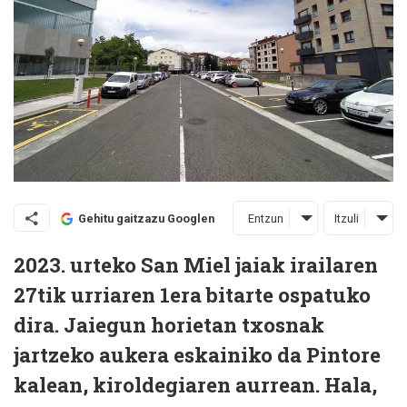
Entzun
Itzuli
Gehitu gaitzazu Googlen
2023. urteko San Miel jaiak irailaren
27tik urriaren 1era bitarte ospatuko
dira. Jaiegun horietan txosnak
jartzeko aukera eskainiko da Pintore
kalean, kiroldegiaren aurrean. Hala,