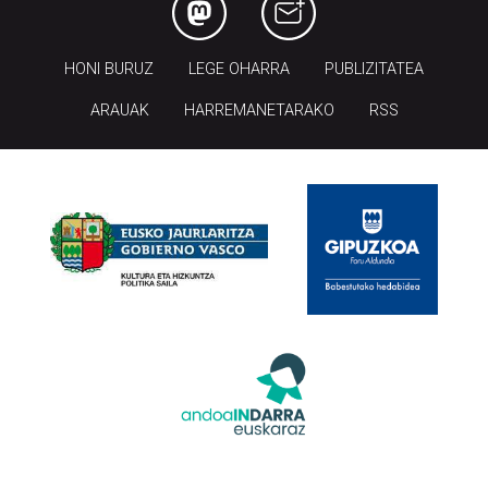
HONI BURUZ
LEGE OHARRA
PUBLIZITATEA
ARAUAK
HARREMANETARAKO
RSS