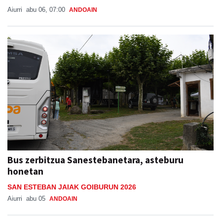
Aiurri
abu 06, 07:00
ANDOAIN
Bus zerbitzua Sanestebanetara, asteburu
honetan
SAN ESTEBAN JAIAK GOIBURUN 2026
Aiurri
abu 05
ANDOAIN