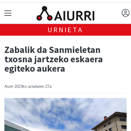
URNIETA
Zabalik da Sanmieletan
txosna jartzeko eskaera
egiteko aukera
Aiurri
2023ko uztailaren 27a