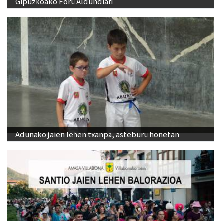
Gipuzkoako Foru Aldundiari
Adunako jaien lehen txanpa, asteburu honetan