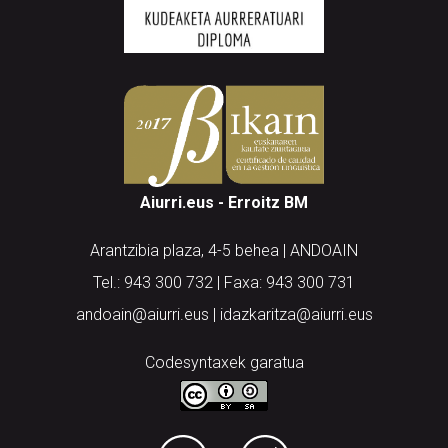
Aiurri.eus - Erroitz BM
Arantzibia plaza, 4-5 behea | ANDOAIN
Tel.: 943 300 732 | Faxa: 943 300 731
andoain@aiurri.eus | idazkaritza@aiurri.eus
Codesyntaxek garatua