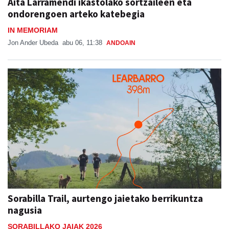
Aita Larramendi ikastolako sortzaileen eta
ondorengoen arteko katebegia
IN MEMORIAM
Jon Ander Ubeda
abu 06, 11:38
ANDOAIN
Sorabilla Trail, aurtengo jaietako berrikuntza
nagusia
SORABILLAKO JAIAK 2026