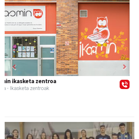
Previous
Next
Urnietako Udala
Urnieta
- Udaletxeak