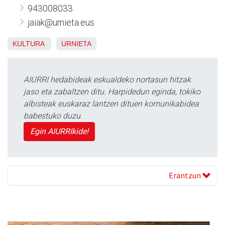
943008033
jaiak@urnieta.eus
KULTURA
URNIETA
AIURRI hedabideak eskualdeko nortasun hitzak
jaso eta zabaltzen ditu. Harpidedun eginda, tokiko
albisteak euskaraz lantzen dituen komunikabidea
babestuko duzu.
Egin AIURRIkide!
Erantzun