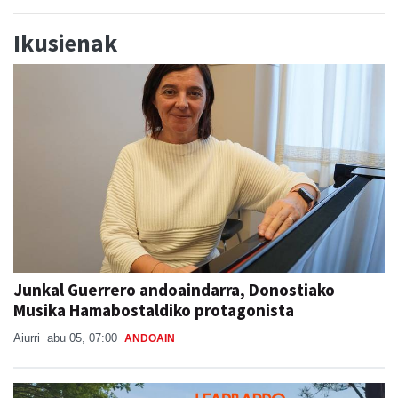
Ikusienak
Junkal Guerrero andoaindarra, Donostiako
Musika Hamabostaldiko protagonista
Aiurri
abu 05, 07:00
ANDOAIN