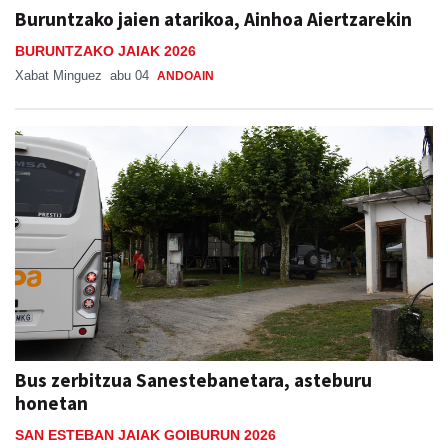
Buruntzako jaien atarikoa, Ainhoa Aiertzarekin
BURUNTZAKO JAIAK 2026
Xabat Minguez
abu 04
ANDOAIN
Bus zerbitzua Sanestebanetara, asteburu
honetan
SAN ESTEBAN JAIAK GOIBURUN 2026