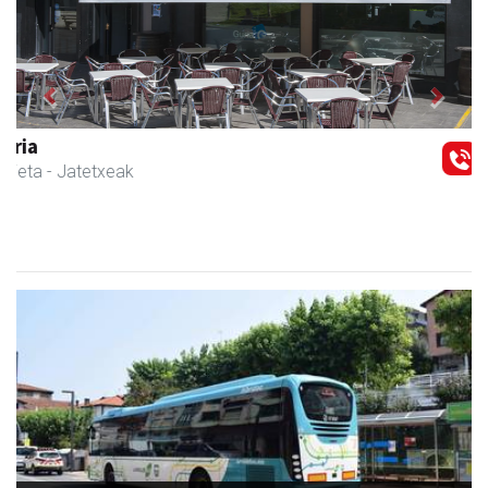
Previous
Next
Barn trasteleku eta biltegi txikien alokairua
Urnieta
- Trastelekuak