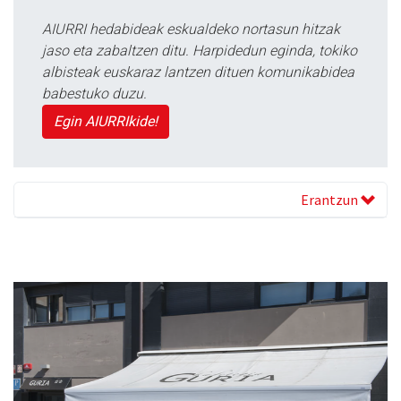
AIURRI hedabideak eskualdeko nortasun hitzak
jaso eta zabaltzen ditu. Harpidedun eginda, tokiko
albisteak euskaraz lantzen dituen komunikabidea
babestuko duzu.
Egin AIURRIkide!
Erantzun