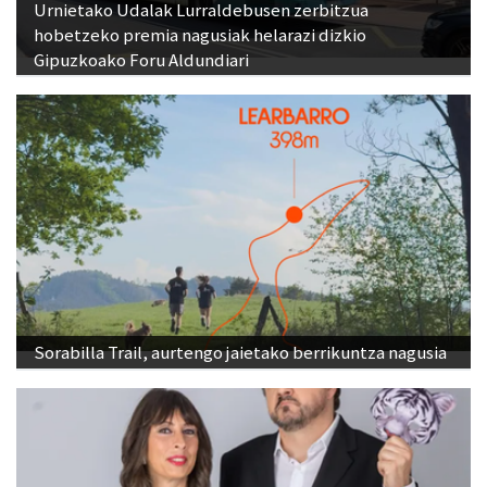
Urnietako Udalak Lurraldebusen zerbitzua
hobetzeko premia nagusiak helarazi dizkio
Gipuzkoako Foru Aldundiari
Sorabilla Trail, aurtengo jaietako berrikuntza nagusia