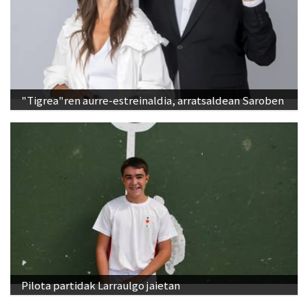
"Tigrea"ren aurre-estreinaldia, arratsaldean Saroben
Pilota partidak Larraulgo jaietan