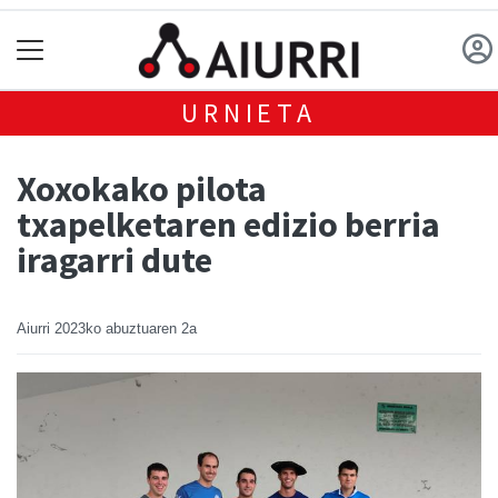
URNIETA
Xoxokako pilota
txapelketaren edizio berria
iragarri dute
Aiurri
2023ko abuztuaren 2a