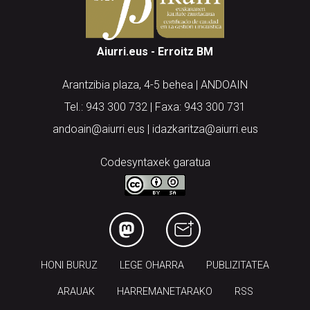
Aiurri.eus - Erroitz BM
Arantzibia plaza, 4-5 behea | ANDOAIN
Tel.: 943 300 732 | Faxa: 943 300 731
andoain@aiurri.eus | idazkaritza@aiurri.eus
Codesyntaxek garatua
HONI BURUZ
LEGE OHARRA
PUBLIZITATEA
ARAUAK
HARREMANETARAKO
RSS