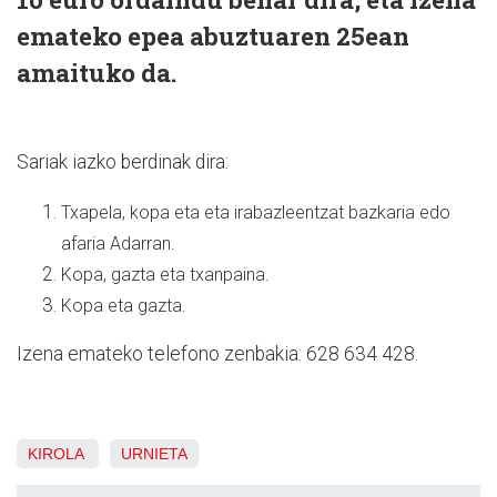
emateko epea abuztuaren 25ean
amaituko da.
Sariak iazko berdinak dira:
Txapela, kopa eta eta irabazleentzat bazkaria edo
afaria Adarran.
Kopa, gazta eta txanpaina.
Kopa eta gazta.
Izena emateko telefono zenbakia: 628 634 428.
KIROLA
URNIETA