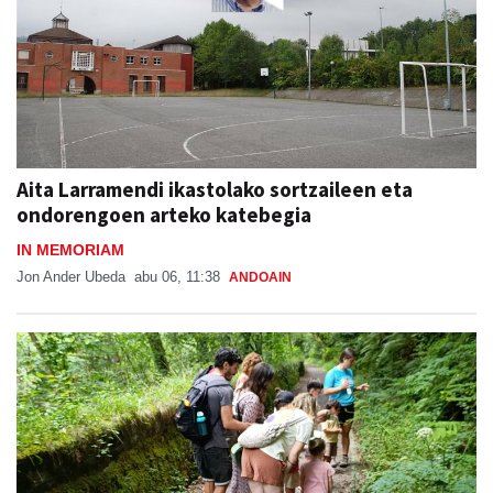
Aita Larramendi ikastolako sortzaileen eta
ondorengoen arteko katebegia
IN MEMORIAM
Jon Ander Ubeda
abu 06, 11:38
ANDOAIN