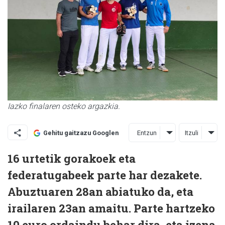
Iazko finalaren osteko argazkia.
Entzun
Itzuli
Gehitu gaitzazu Googlen
16 urtetik gorakoek eta
federatugabeek parte har dezakete.
Abuztuaren 28an abiatuko da, eta
irailaren 23an amaitu. Parte hartzeko
10 euro ordaindu behar dira, eta izena