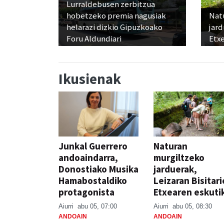
Lurraldebusen zerbitzua
hobetzeko premia nagusiak
Nat
helarazi dizkio Gipuzkoako
jard
Foru Aldundiari
Etx
Ikusienak
Junkal Guerrero
Naturan
andoaindarra,
murgiltzeko
Donostiako Musika
jarduerak,
Hamabostaldiko
Leizaran Bisitar
protagonista
Etxearen eskuti
Aiurri
abu 05, 07:00
Aiurri
abu 05, 08:30
ANDOAIN
ANDOAIN