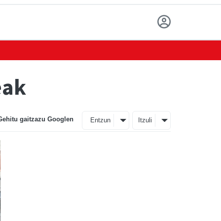
eak
Gehitu gaitzazu Googlen
Entzun
Itzuli