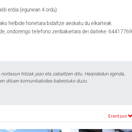
aldi erdia (egunean 4 ordu)
nako helbide honetara bidaltze aeskatu du elkarteak:
lde, ondorengo telefono zenbakietara dei daiteke: 6441776
ortasun hitzak jaso eta zabaltzen ditu. Harpidedun eginda,
tzen dituen komunikabidea babestuko duzu.
Erantzun