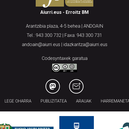
Aiurri.eus - Erroitz BM
Arantzibia plaza, 4-5 behea | ANDOAIN
Tel.: 943 300 732 | Faxa: 943 300 731
andoain@aiurri.eus | idazkaritza@aiurri.eus
Codesyntaxek garatua
LEGE OHARRA
PUBLIZITATEA
ARAUAK
HARREMANET