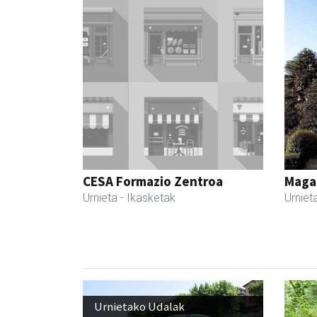
CESA Formazio Zentroa
Maga
Urnieta
- Ikasketak
Urniet
Urnietako Udalak