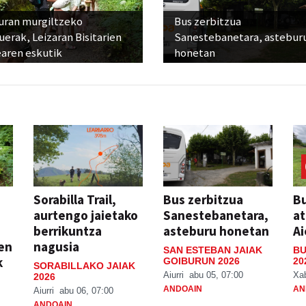
uran murgiltzeko
Bus zerbitzua
uerak, Leizaran Bisitarien
Sanestebanetara, astebur
earen eskutik
honetan
Sorabilla Trail,
Bus zerbitzua
Bu
aurtengo jaietako
Sanestebanetara,
at
berrikuntza
asteburu honetan
Ai
ien
nagusia
SAN ESTEBAN JAIAK
BU
k
GOIBURUN 2026
20
SORABILLAKO JAIAK
Aiurri
abu 05, 07:00
Xa
2026
ANDOAIN
AN
Aiurri
abu 06, 07:00
ANDOAIN