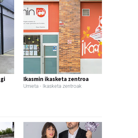
egi
Ikasmin ikasketa zentroa
Urnieta
- Ikasketa zentroak