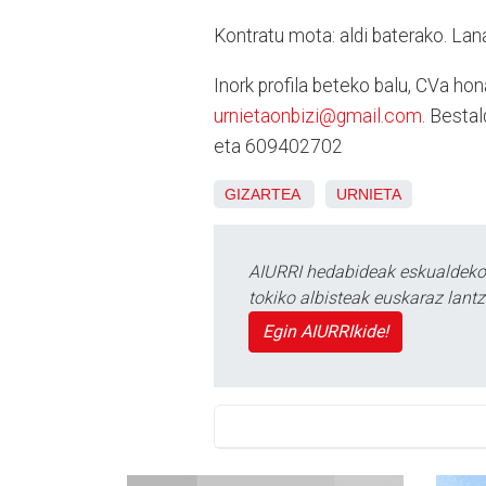
Kontratu mota: aldi baterako. Lan
Inork profila beteko balu, CVa ho
urnietaonbizi@gmail.com
. Besta
eta 609402702
GIZARTEA
URNIETA
AIURRI hedabideak eskualdeko n
tokiko albisteak euskaraz lan
Egin AIURRIkide!