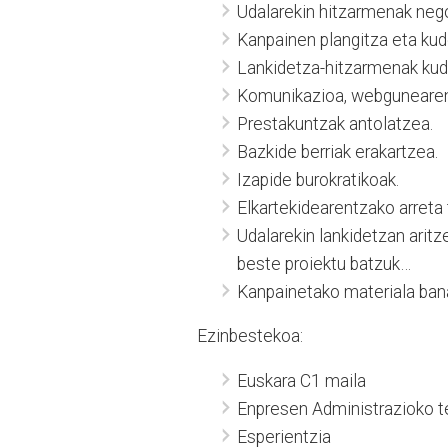
Udalarekin hitzarmenak nego
Kanpainen plangitza eta kud
Lankidetza-hitzarmenak kud
Komunikazioa, webgunearen 
Prestakuntzak antolatzea.
Bazkide berriak erakartzea.
Izapide burokratikoak.
Elkartekidearentzako arreta 
Udalarekin lankidetzan aritz
beste proiektu batzuk…
Kanpainetako materiala ban
Ezinbestekoa:
Euskara C1 maila
Enpresen Administrazioko te
Esperientzia