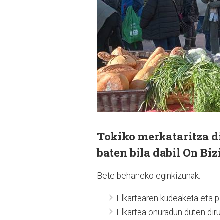
Tokiko merkataritza d
baten bila dabil On Biz
Bete beharreko eginkizunak:
Elkartearen kudeaketa eta 
Elkartea onuradun duten diru