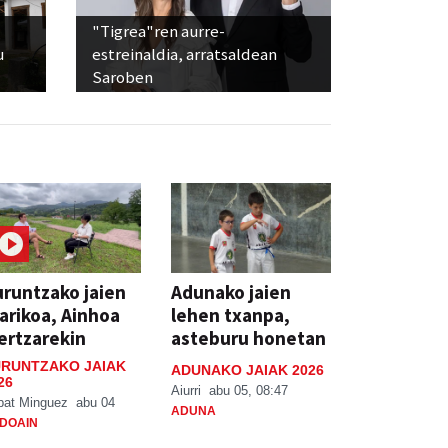
"Tigrea"ren aurre-
u
estreinaldia, arratsaldean
Saroben
runtzako jaien
Adunako jaien
arikoa, Ainhoa
lehen txanpa,
ertzarekin
asteburu honetan
RUNTZAKO JAIAK
ADUNAKO JAIAK 2026
26
Aiurri
abu 05, 08:47
bat Minguez
abu 04
ADUNA
DOAIN