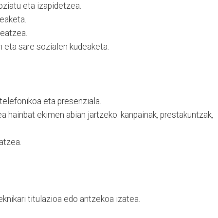
ziatu eta izapidetzea.
eaketa.
eatzea.
eta sare sozialen kudeaketa.
telefonikoa eta presenziala.
ea hainbat ekimen abian jartzeko: kanpainak, prestakuntzak,
atzea.
knikari titulazioa edo antzekoa izatea.