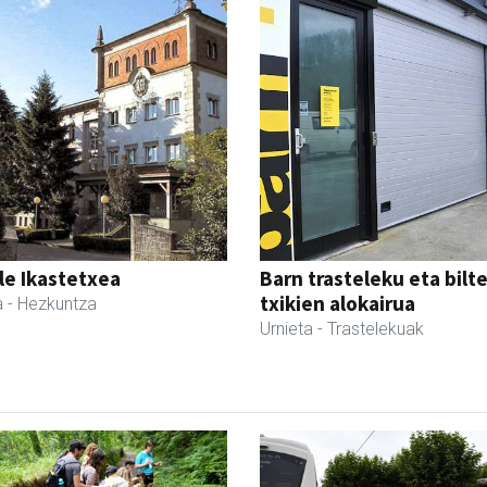
le Ikastetxea
Barn trasteleku eta bilt
txikien alokairua
a
- Hezkuntza
Urnieta
- Trastelekuak