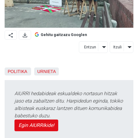
Gehitu gaitzazu Googlen
Entzun
Itzuli
POLITIKA
URNIETA
AIURRI hedabideak eskualdeko nortasun hitzak
jaso eta zabaltzen ditu. Harpidedun eginda, tokiko
albisteak euskaraz lantzen dituen komunikabidea
babestuko duzu.
Egin AIURRIkide!