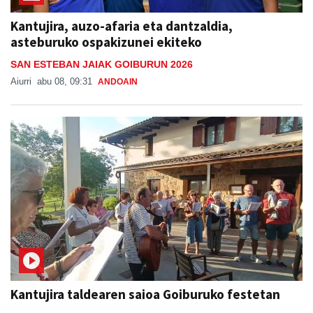
Kantujira, auzo-afaria eta dantzaldia,
asteburuko ospakizunei ekiteko
SAN ESTEBAN JAIAK GOIBURUN 2026
Aiurri
abu 08, 09:31
ANDOAIN
Kantujira taldearen saioa Goiburuko festetan