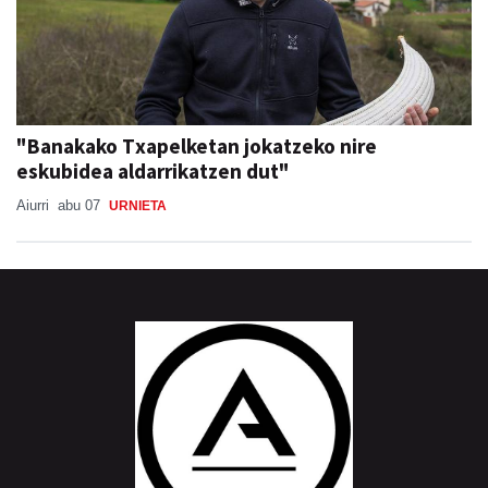
"Banakako Txapelketan jokatzeko nire
eskubidea aldarrikatzen dut"
Aiurri
abu 07
URNIETA