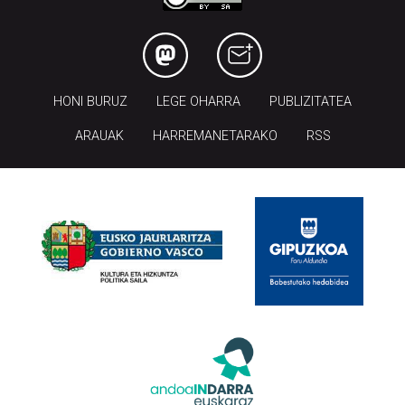
HONI BURUZ
LEGE OHARRA
PUBLIZITATEA
ARAUAK
HARREMANETARAKO
RSS