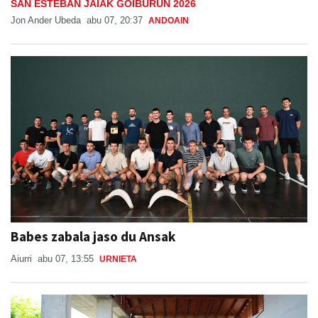
SAN ESTEBAN JAIAK GOIBURUN 2026
Jon Ander Ubeda
abu 07, 20:37
ANDOAIN
Babes zabala jaso du Ansak
Aiurri
abu 07, 13:55
URNIETA