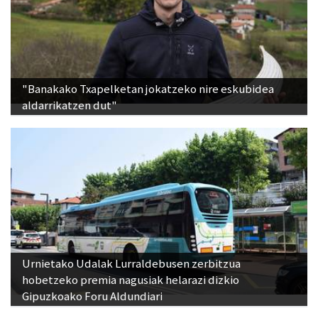
"Banakako Txapelketan jokatzeko nire eskubidea
aldarrikatzen dut"
Urnietako Udalak Lurraldebusen zerbitzua
hobetzeko premia nagusiak helarazi dizkio
Gipuzkoako Foru Aldundiari