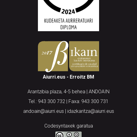
Aiurri.eus - Erroitz BM
Arantzibia plaza, 4-5 behea | ANDOAIN
Tel.: 943 300 732 | Faxa: 943 300 731
andoain@aiurri.eus | idazkaritza@aiurri.eus
Codesyntaxek garatua