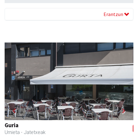
Erantzun
Previous
Next
Itxaspe
Urnieta
- Frutategiak