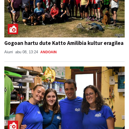
Gogoan hartu dute Katto Amilibia kultur eragilea
Aiurri
abu 08, 13:24
ANDOAIN