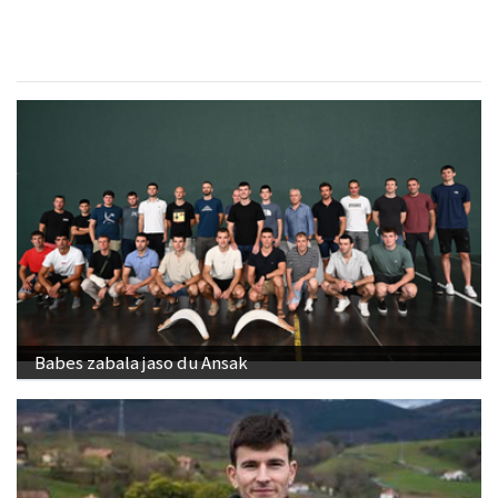
Babes zabala jaso du Ansak