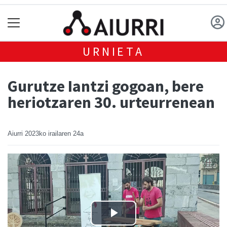
URNIETA
Gurutze Iantzi gogoan, bere
heriotzaren 30. urteurrenean
Aiurri
2023ko irailaren 24a