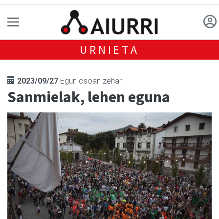
URNIETA
2023/09/27
Egun osoan zehar
Sanmielak, lehen eguna