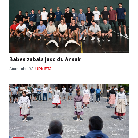
Babes zabala jaso du Ansak
Aiurri
abu 07
URNIETA