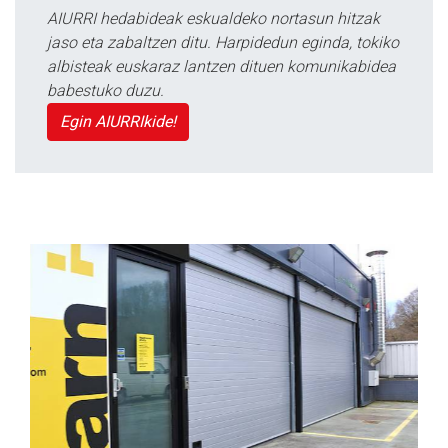
AIURRI hedabideak eskualdeko nortasun hitzak
jaso eta zabaltzen ditu. Harpidedun eginda, tokiko
albisteak euskaraz lantzen dituen komunikabidea
babestuko duzu.
Egin AIURRIkide!