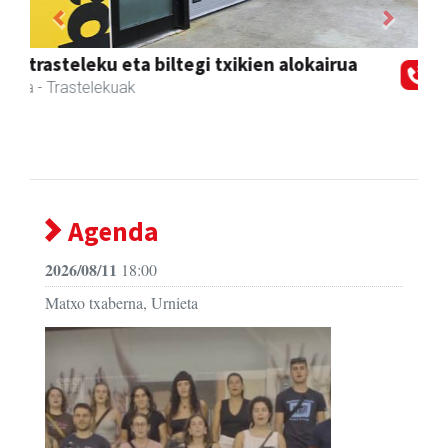
Previous
Next
Osane belar eta eko denda
Urnieta
- Akupuntura
Agenda
2026/08/11
18:00
Matxo txaberna, Urnieta