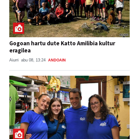
Gogoan hartu dute Katto Amilibia kultur
eragilea
Aiurri
abu 08, 13:24
ANDOAIN