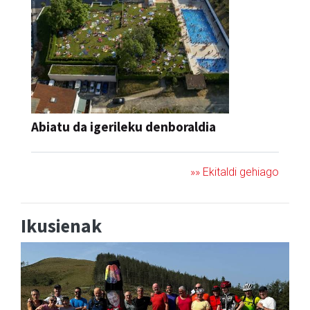
Abiatu da igerileku denboraldia
»» Ekitaldi gehiago
Ikusienak