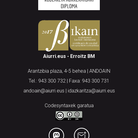
Aiurri.eus - Erroitz BM
Arantzibia plaza, 4-5 behea | ANDOAIN
Tel.: 943 300 732 | Faxa: 943 300 731
andoain@aiurri.eus | idazkaritza@aiurri.eus
Codesyntaxek garatua