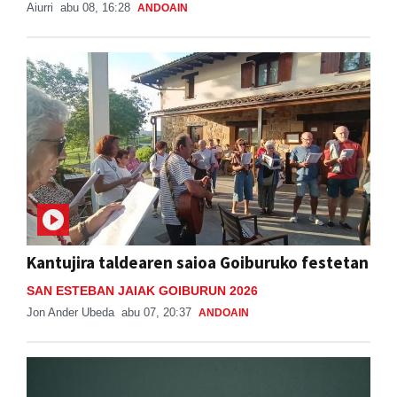
Aiurri
abu 08, 16:28
ANDOAIN
Kantujira taldearen saioa Goiburuko festetan
SAN ESTEBAN JAIAK GOIBURUN 2026
Jon Ander Ubeda
abu 07, 20:37
ANDOAIN