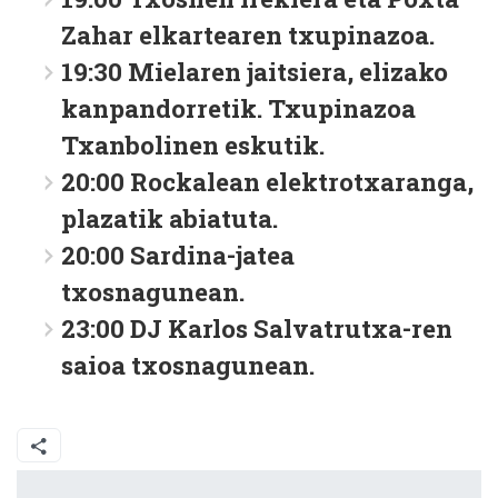
Zahar elkartearen txupinazoa.
19:30
Mielaren jaitsiera, elizako
kanpandorretik. Txupinazoa
Txanbolinen eskutik.
20:00
Rockalean elektrotxaranga,
plazatik abiatuta.
20:00
Sardina-jatea
txosnagunean.
23:00
DJ Karlos Salvatrutxa-ren
saioa txosnagunean.