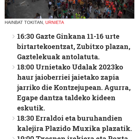
HAINBAT TOKITAN,
URNIETA
16:30
Gazte Ginkana 11-16 urte
birtartekoentzat, Zubitxo plazan,
Gaztelekuak antolatuta.
18:00
Urnietako Udalak 2023ko
haur jaioberriei jaietako zapia
jarriko die Kontzejupean. Agurra,
Egape dantza taldeko kideen
eskutik.
18:30
Erraldoi eta buruhandien
kalejira Plazido Muxika plazatik.
19:00
Txosnen irekiera eta Poxta