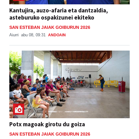
Kantujira, auzo-afaria eta dantzaldia,
asteburuko ospakizunei ekiteko
SAN ESTEBAN JAIAK GOIBURUN 2026
Aiurri
abu 08, 09:31
ANDOAIN
Potx magoak girotu du goiza
SAN ESTEBAN JAIAK GOIBURUN 2026