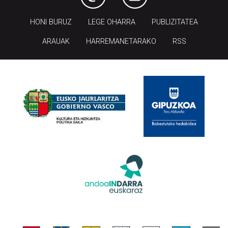
HONI BURUZ
LEGE OHARRA
PUBLIZITATEA
ARAUAK
HARREMANETARAKO
RSS