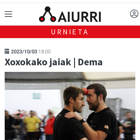
URNIETA
2023/10/03
18:00
Xoxokako jaiak | Dema