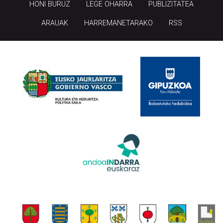
HONI BURUZ
LEGE OHARRA
PUBLIZITATEA
ARAUAK
HARREMANETARAKO
RSS