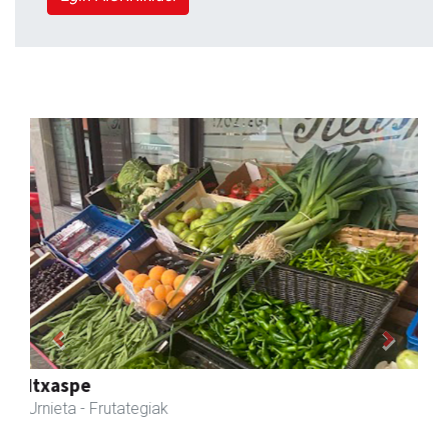
Previous
Next
Magale Ikastetxea
Urnieta
- Hezkuntza