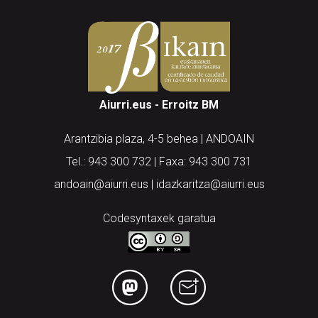
Aiurri.eus - Erroitz BM
Arantzibia plaza, 4-5 behea | ANDOAIN
Tel.: 943 300 732 | Faxa: 943 300 731
andoain@aiurri.eus | idazkaritza@aiurri.eus
Codesyntaxek garatua