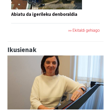
Abiatu da igerileku denboraldia
»» Ekitaldi gehiago
Ikusienak