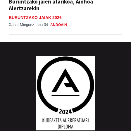
Buruntzako jaien atarikoa, Ainhoa
Aiertzarekin
BURUNTZAKO JAIAK 2026
Xabat Minguez
abu 04
ANDOAIN