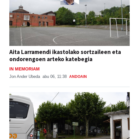
Aita Larramendi ikastolako sortzaileen eta
ondorengoen arteko katebegia
IN MEMORIAM
Jon Ander Ubeda
abu 06, 11:38
ANDOAIN