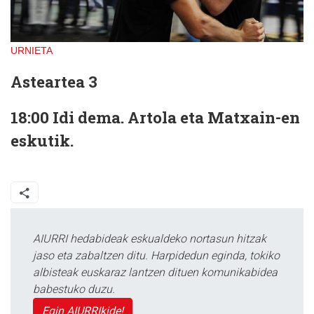
URNIETA
Asteartea 3
18:00
Idi dema. Artola eta Matxain-en
eskutik.
AIURRI hedabideak eskualdeko nortasun hitzak
jaso eta zabaltzen ditu. Harpidedun eginda, tokiko
albisteak euskaraz lantzen dituen komunikabidea
babestuko duzu.
Egin AIURRIkide!