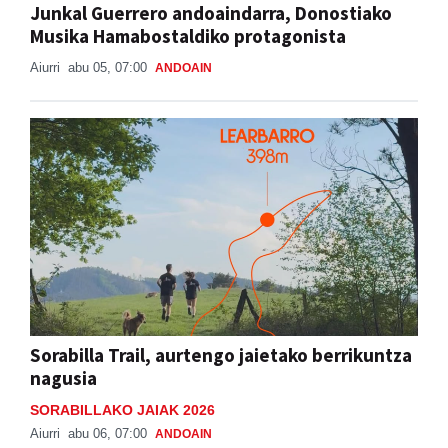
Junkal Guerrero andoaindarra, Donostiako
Musika Hamabostaldiko protagonista
Aiurri
abu 05, 07:00
ANDOAIN
Sorabilla Trail, aurtengo jaietako berrikuntza
nagusia
SORABILLAKO JAIAK 2026
Aiurri
abu 06, 07:00
ANDOAIN