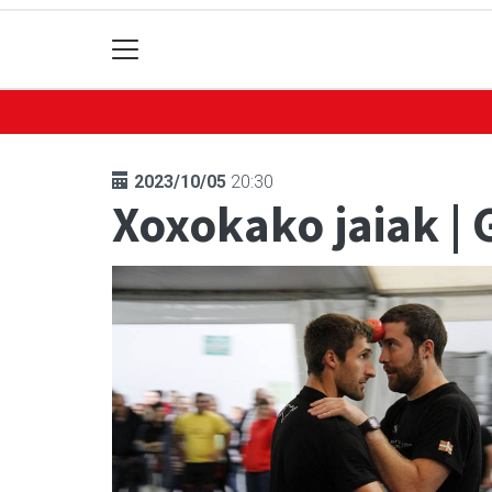
2023/10/05
20:30
Xoxokako jaiak |