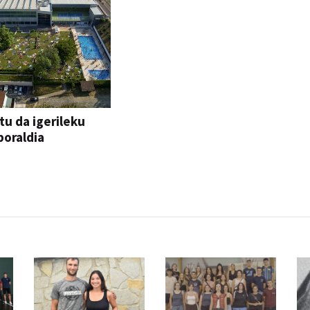
tu da igerileku
oraldia