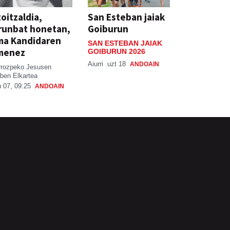
oitzaldia,
San Esteban jaiak
runbat honetan,
Goiburun
ma Kandidaren
SAN ESTEBAN JAIAK
menez
GOIBURUN 2026
Aiurri
uzt 18
ANDOAIN
rrozpeko Jesusen
ben Elkartea
 07, 09:25
ANDOAIN