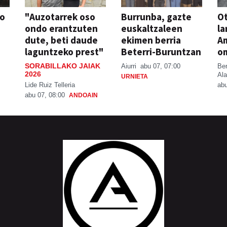
so
"Auzotarrek oso
Burrunba, gazte
Ot
ondo erantzuten
euskaltzaleen
la
dute, beti daude
ekimen berria
A
laguntzeko prest"
Beterri-Buruntzan
o
SORABILLAKO JAIAK
Aiurri
abu 07, 07:00
Be
2026
Ala
URNIETA
Lide Ruiz Telleria
abu
abu 07, 08:00
ANDOAIN