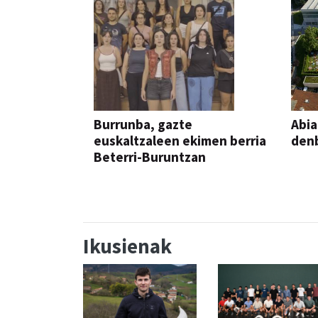
Burrunba, gazte
Abia
euskaltzaleen ekimen berria
denb
Beterri-Buruntzan
Ikusienak