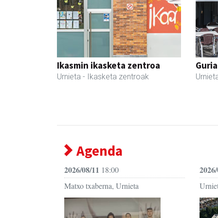
Ikasmin ikasketa zentroa
Guria
Urnieta
- Ikasketa zentroak
Urniet
Agenda
2026/08/11
2026/
18:00
Matxo txaberna, Urnieta
Urniet