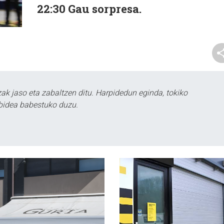
22:30
Gau sorpresa.
k jaso eta zabaltzen ditu. Harpidedun eginda, tokiko
bidea babestuko duzu.