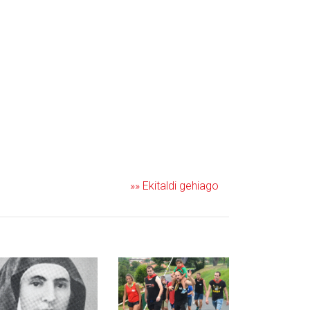
»» Ekitaldi gehiago