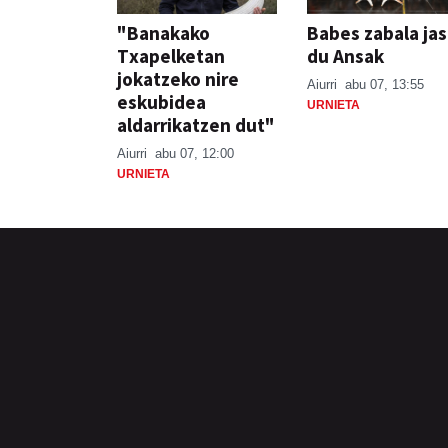
"Banakako
Babes zabala ja
Txapelketan
du Ansak
jokatzeko nire
Aiurri
abu 07, 13:55
eskubidea
URNIETA
aldarrikatzen dut"
Aiurri
abu 07, 12:00
URNIETA