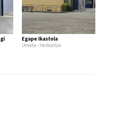
egi
Egape Ikastola
Urnieta
- Hezkuntza