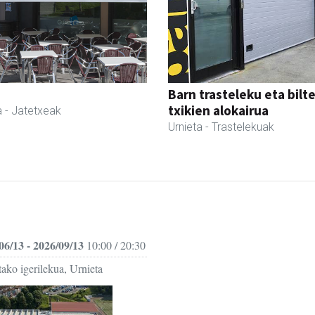
Barn trasteleku eta bilt
txikien alokairua
a
- Jatetxeak
Urnieta
- Trastelekuak
06/13 - 2026/09/13
10:00 / 20:30
ako igerilekua, Urnieta