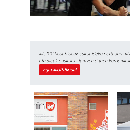
AIURRI hedabideak eskualdeko nortasun hitza
albisteak euskaraz lantzen dituen komunika
Egin AIURRIkide!