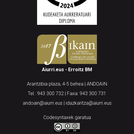
Aiurri.eus - Erroitz BM
Arantzibia plaza, 4-5 behea | ANDOAIN
Tel.: 943 300 732 | Faxa: 943 300 731
andoain@aiurri.eus | idazkaritza@aiurri.eus
Codesyntaxek garatua