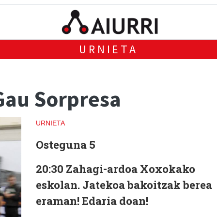
URNIETA
 Gau Sorpresa
URNIETA
Osteguna 5
20:30
Zahagi-ardoa Xoxokako
eskolan. Jatekoa bakoitzak berea
eraman! Edaria doan!