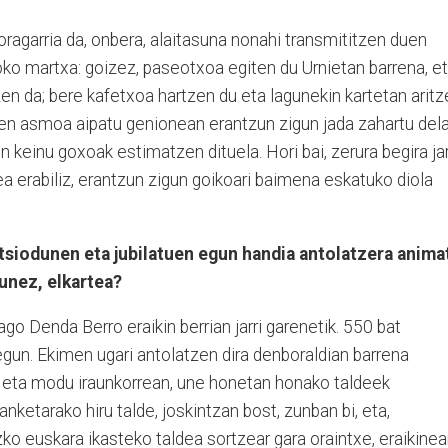
oragarria da, onbera, alaitasuna nonahi transmititzen duen
oko martxa: goizez, paseotxoa egiten du Urnietan barrena, e
zen da; bere kafetxoa hartzen du eta lagunekin kartetan arit
n asmoa aipatu genionean erantzun zigun jada zahartu del
n keinu goxoak estimatzen dituela. Hori bai, zerura begira jarr
 erabiliz, erantzun zigun goikoari baimena eskatuko diola
tsiodunen eta jubilatuen egun handia antolatzera anima
unez, elkartea?
o Denda Berro eraikin berrian jarri garenetik. 550 bat
gun. Ekimen ugari antolatzen dira denboraldian barrena
eta modu iraunkorrean, une honetan honako taldeek
ketarako hiru talde, joskintzan bost, zunban bi, eta,
izko euskara ikasteko taldea sortzear gara oraintxe, eraikine