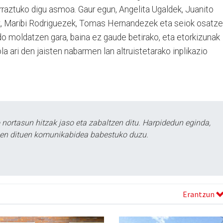
rraztuko digu asmoa.
Gaur egun, Angelita Ugaldek, Juanito
, Maribi Rodriguezek, Tomas Hernandezek eta seiok osatz
o moldatzen gara, baina ez gaude betirako, eta etorkizunak
nola ari den jaisten nabarmen lan altruistetarako inplikazio
ortasun hitzak jaso eta zabaltzen ditu. Harpidedun eginda,
tzen dituen komunikabidea babestuko duzu.
Erantzun