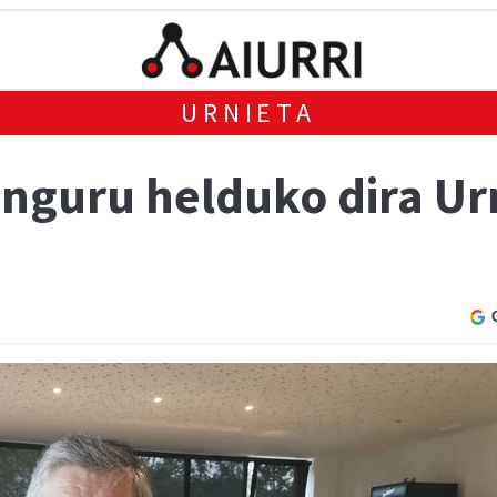
URNIETA
inguru helduko dira Ur