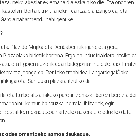
ntazauneko abeslariek emanaldia eskainiko die. Eta ondoren,
kastolan. Bertan, trikitilariekin
dantzaldia izango da, eta
n Garcia nabarmendu nahi genuke.
a?
ta, Plazido Mujika eta Denbaberritik igaro, eta gero,
 Plazaolako bidetik barrena, Ergoien industrialdera iritsiko da
zatu, eta Egoien auzotik doan bidegorriari helduko dio. Erratz
Urnietarantz joango da. Renfeko trenbidea LangardegaiÒako
itik igarota, San Juan plazara itzuliko da.
parla eta Iturbe altzariakeko parean zehazki, berezi-berezia de
amar bainu-komun baitauzka; horrela, ibiltariek, egin
e. Bestalde, mokadutxoa hartzeko aukera ere edukiko dute
an.
bazkidea omentzeko asmoa daukazue.