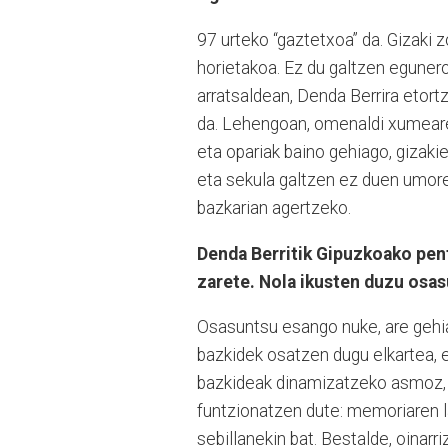
97 urteko “gaztetxoa” da. Gizaki z
horietakoa. Ez du galtzen eguner
arratsaldean, Denda Berrira etort
da. Lehengoan, omenaldi xumeare
eta opariak baino gehiago, gizakie
eta sekula galtzen ez duen umorea
bazkarian agertzeko.
Denda Berritik Gipuzkoako pen
zarete. Nola ikusten duzu osas
Osasuntsu esango nuke, are gehiag
bazkidek osatzen dugu elkartea, e
bazkideak dinamizatzeko asmoz, 
funtzionatzen dute: memoriaren lan
sebillanekin bat. Bestalde, oinarr