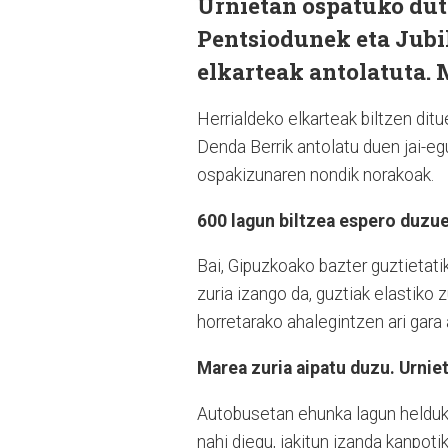
Urnietan ospatuko du
Pentsiodunek eta Jubi
elkarteak antolatuta. 
Herrialdeko elkarteak biltzen di
Denda Berrik antolatu duen jai-eg
ospakizunaren nondik norakoak.
600 lagun biltzea espero duzue
Bai, Gipuzkoako bazter guztietati
zuria izango da, guztiak elastiko 
horretarako ahalegintzen ari gara 
Marea zuria aipatu duzu. Urni
Autobusetan ehunka lagun helduko 
nahi diegu, jakitun izanda kanpot