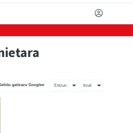
nietara
Gehitu gaitzazu Googlen
Entzun
Itzuli