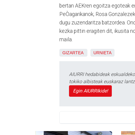
bertan AEKren egoitza egoteak e
PeÒagarikanok, Rosa Gonzalezek
dugu zuzendaritza batzordea. Ond
kezka pittin eragiten dit, ikusita 
maila.
GIZARTEA
URNIETA
AIURRI hedabideak eskualdeko n
tokiko albisteak euskaraz lan
Egin AIURRIkide!