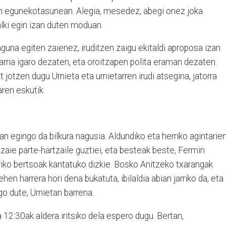
n egunekotasunean. Alegia, mesedez, abegi onez joka
alki egin izan duten moduan.
guna egiten zaienez, iruditzen zaigu ekitaldi aproposa izan
rria igaro dezaten, eta oroitzapen polita eraman dezaten.
 jotzen dugu Urnieta eta urnietarren irudi atsegina, jatorra
ren eskutik.
 egingo da bilkura nagusia. Aldundiko eta herriko agintarie
zaie parte-hartzaile guztiei, eta besteak beste, Fermin
riko bertsoak kantatuko dizkie. Bosko Anitzeko txarangak
ehen harrera hori dena bukatuta, ibilaldia abian jarriko da, eta
go dute, Urnietan barrena.
a 12:30ak aldera iritsiko dela espero dugu. Bertan,