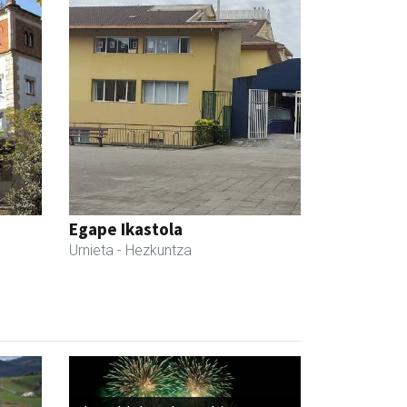
Egape Ikastola
Urnieta
- Hezkuntza