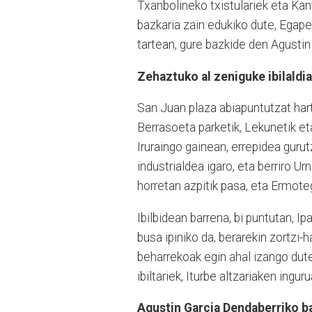
Txanbolineko txistulariek eta Ka
bazkaria zain edukiko dute, Egape i
tartean, gure bazkide den Agusti
Zehaztuko al zeniguke ibilaldi
San Juan plaza abiapuntutzat hartu
Berrasoeta parketik, Lekunetik eta
Iruraingo gainean, errepidea gurut
industrialdea igaro, eta berriro 
horretan azpitik pasa, eta Ermoteg
Ibilbidean barrena, bi puntutan, I
busa ipiniko da, berarekin zortzi-h
beharrekoak egin ahal izango dut
ibiltariek, Iturbe altzariaken inguru
Agustin Garcia Dendaberriko 