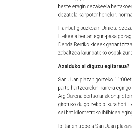
beste eragin dezakeela bertakoe
dezatela kanpotar horiekin, norm
Hainbat gipuzkoarri Urnieta ezeza
litekeela bertan egun-pasa gozaga
Denda Berriko kideek garrantzitzat
zabaltzea larunbateko ospakizuna
Azalduko al diguzu egitaraua?
San Juan plazan goizeko 11:00etan
parte-hartzearekin harrera egingo 
ArgiÒarena bertsolariak ongi-etor
girotuko du goizeko bilkura hori. L
sei bat kilometroko ibilbidea egin
Ibiltarien tropela San Juan plazar