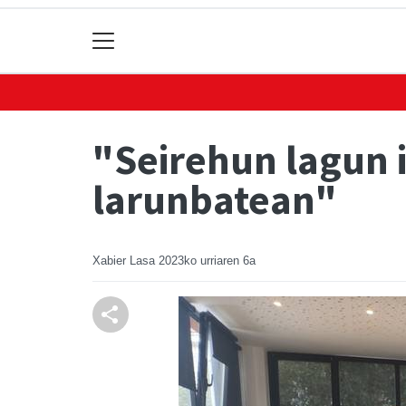
"Seirehun lagun 
larunbatean"
Xabier Lasa
2023ko urriaren 6a