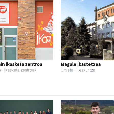
in ikasketa zentroa
Magale Ikastetxea
a
- Ikasketa zentroak
Urnieta
- Hezkuntza