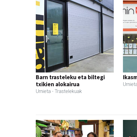
Barn trasteleku eta biltegi
Ikasm
txikien alokairua
Urniet
Urnieta
- Trastelekuak