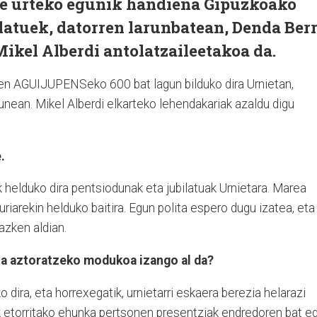
te urteko egunik handiena Gipuzkoako
latuek, datorren larunbatean, Denda Berr
Mikel Alberdi antolatzaileetakoa da.
tuen AGUIJUPENSeko 600 bat lagun bilduko dira Urnietan,
unean. Mikel Alberdi elkarteko lehendakariak azaldu digu
.
k helduko dira pentsiodunak eta jubilatuak Urnietara. Marea
zuriarekin helduko baitira. Egun polita espero dugu izatea, eta
azken aldian.
eta aztoratzeko modukoa izango al da?
dira, eta horrexegatik, urnietarri eskaera berezia helarazi
ik etorritako ehunka pertsonen presentziak endredoren bat e