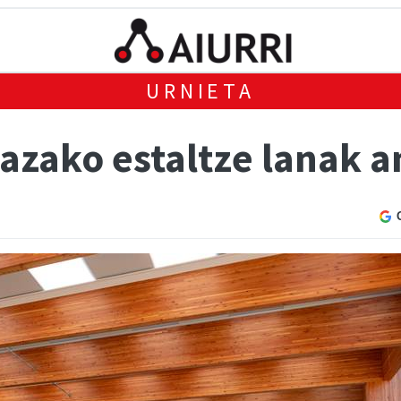
URNIETA
azako estaltze lanak a