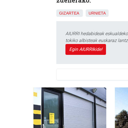
zuenerako.
GIZARTEA
URNIETA
AIURRI hedabideak eskualdeko n
tokiko albisteak euskaraz lan
Egin AIURRIkide!