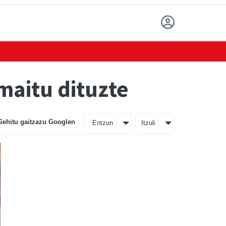
maitu dituzte
Gehitu gaitzazu Googlen
Entzun
Itzuli