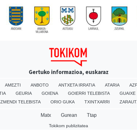
Gertuko informazioa, euskaraz
AMEZTI
ANBOTO
ANTXETA IRRATIA
ATARIA
AZP
TIA
GEURIA
GOIENA
GOIERRI TELEBISTA
GUAIXE
IZMENDI TELEBISTA
ORIO GUKA
TXINTXARRI
ZARAUT
Matx
Gurean
Ttap
Tokikom publizitatea
v16.25.0