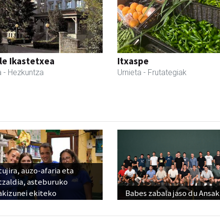
le Ikastetxea
Itxaspe
a
- Hezkuntza
Urnieta
- Frutategiak
ujira, auzo-afaria eta
tzaldia, asteburuko
akizunei ekiteko
Babes zabala jaso du Ansak