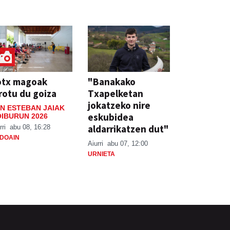
otx magoak
"Banakako
rotu du goiza
Txapelketan
jokatzeko nire
N ESTEBAN JAIAK
eskubidea
IBURUN 2026
aldarrikatzen dut"
rri
abu 08, 16:28
DOAIN
Aiurri
abu 07, 12:00
URNIETA