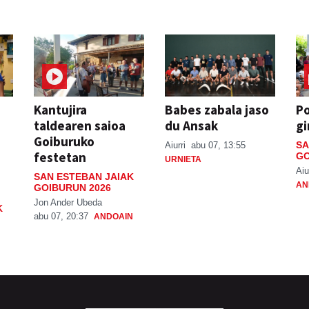
Kantujira
Babes zabala jaso
P
taldearen saioa
du Ansak
gi
Goiburuko
SA
Aiurri
abu 07, 13:55
festetan
GO
URNIETA
Aiu
SAN ESTEBAN JAIAK
AN
GOIBURUN 2026
Jon Ander Ubeda
K
abu 07, 20:37
ANDOAIN