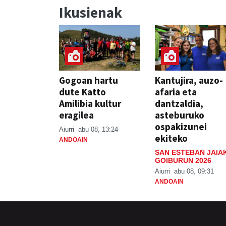
Ikusienak
Gogoan hartu
Kantujira, auzo-
dute Katto
afaria eta
Amilibia kultur
dantzaldia,
eragilea
asteburuko
ospakizunei
Aiurri
abu 08, 13:24
ekiteko
ANDOAIN
SAN ESTEBAN JAIA
GOIBURUN 2026
Aiurri
abu 08, 09:31
ANDOAIN