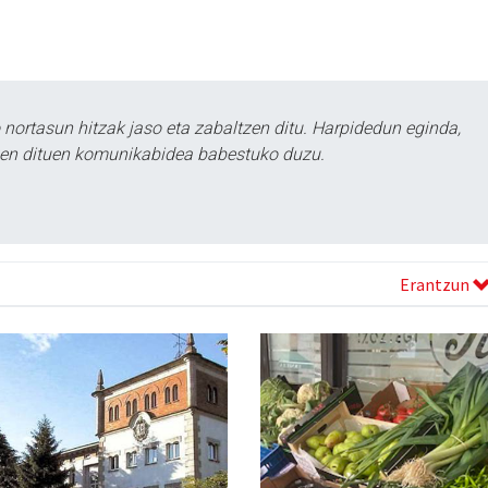
ortasun hitzak jaso eta zabaltzen ditu. Harpidedun eginda,
tzen dituen komunikabidea babestuko duzu.
Erantzun