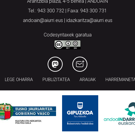
Arantzibia plaza, 4-5 behea | ANDOAIN
Tel.: 943 300 732 | Faxa: 943 300 731
andoain@aiurri.eus | idazkaritza@aiurri.eus
Codesyntaxek garatua
LEGE OHARRA
PUBLIZITATEA
ARAUAK
HARREMANET