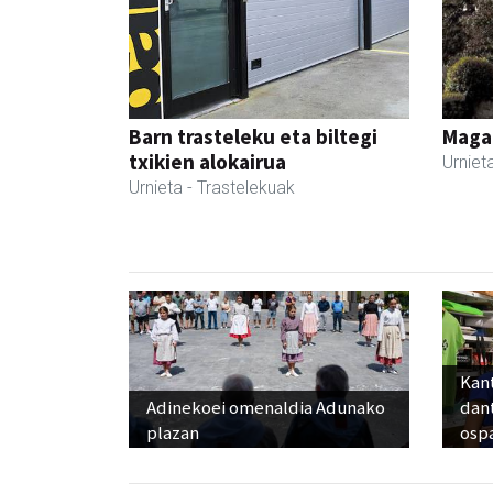
Barn trasteleku eta biltegi
Maga
txikien alokairua
Urniet
Urnieta
- Trastelekuak
Kant
Adinekoei omenaldia Adunako
dan
plazan
osp