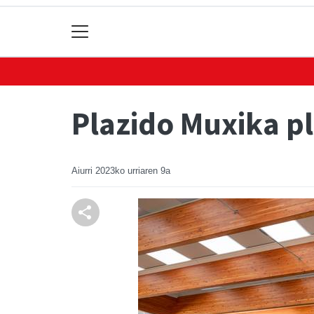
Plazido Muxika pl
Aiurri
2023ko urriaren 9a