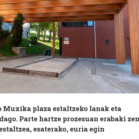
o Muxika plaza estaltzeko lanak eta
dago. Parte hartze prozesuan erabaki ze
staltzea, esaterako, euria egin