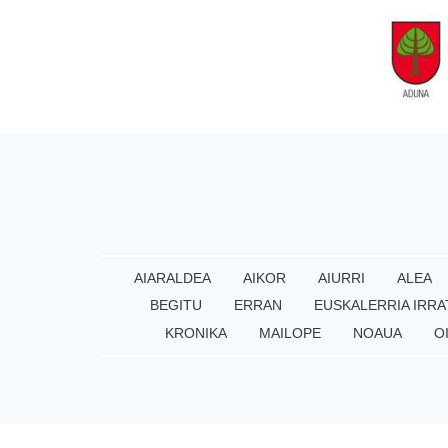
AIARALDEA
AIKOR
AIURRI
ALEA
BEGITU
ERRAN
EUSKALERRIA IRRA
KRONIKA
MAILOPE
NOAUA
O