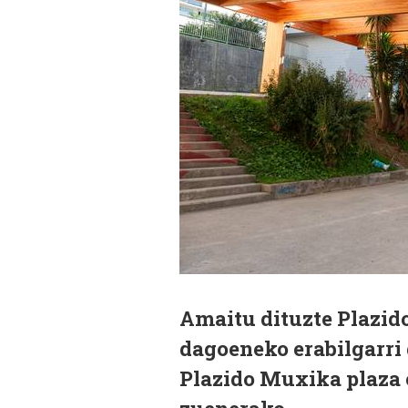
Amaitu dituzte Plazid
dagoeneko erabilgarri 
Plazido Muxika plaza e