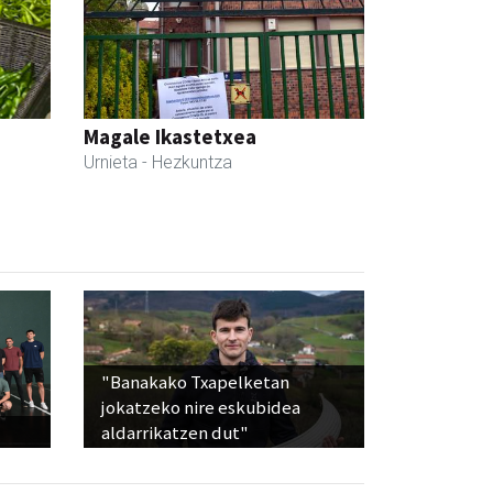
Magale Ikastetxea
Urnieta
- Hezkuntza
"Banakako Txapelketan
jokatzeko nire eskubidea
aldarrikatzen dut"