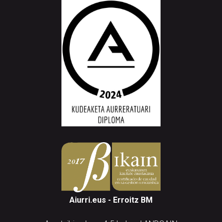
Aiurri.eus - Erroitz BM