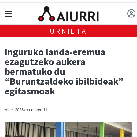
URNIETA
Inguruko landa-eremua
ezagutzeko aukera
bermatuko du
“Buruntzaldeko ibilbideak”
egitasmoak
Aiurri
2023ko urriaren 11