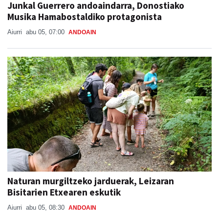
Junkal Guerrero andoaindarra, Donostiako
Musika Hamabostaldiko protagonista
Aiurri
abu 05, 07:00
ANDOAIN
Naturan murgiltzeko jarduerak, Leizaran
Bisitarien Etxearen eskutik
Aiurri
abu 05, 08:30
ANDOAIN