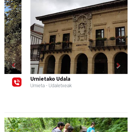
Previous
Next
Urnietako Udala
Urnieta
- Udaletxeak