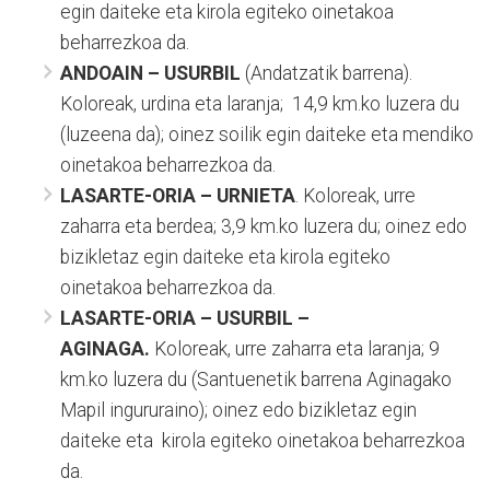
egin daiteke eta kirola egiteko oinetakoa
beharrezkoa da.
ANDOAIN – USURBIL
(Andatzatik barrena).
Koloreak, urdina eta laranja; 14,9 km.ko luzera du
(luzeena da); oinez soilik egin daiteke eta mendiko
oinetakoa beharrezkoa da.
LASARTE-ORIA – URNIETA
. Koloreak, urre
zaharra eta berdea; 3,9 km.ko luzera du; oinez edo
bizikletaz egin daiteke eta kirola egiteko
oinetakoa beharrezkoa da.
LASARTE-ORIA – USURBIL –
AGINAGA.
Koloreak, urre zaharra eta laranja; 9
km.ko luzera du (Santuenetik barrena Aginagako
Mapil ingururaino); oinez edo bizikletaz egin
daiteke eta kirola egiteko oinetakoa beharrezkoa
da.