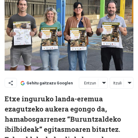
Entzun
Itzuli
Gehitu gaitzazu Googlen
Etxe inguruko landa-eremua
ezagutzeko aukera egongo da,
hamabosgarrenez “Buruntzaldeko
ibilbideak” egitasmoaren bitartez.