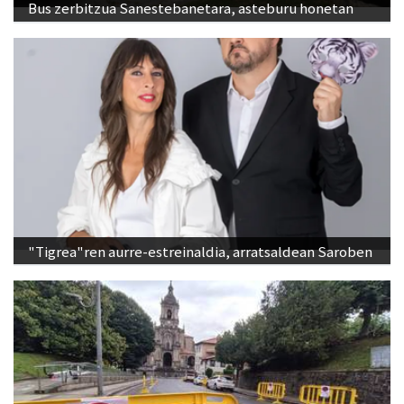
Bus zerbitzua Sanestebanetara, asteburu honetan
"Tigrea"ren aurre-estreinaldia, arratsaldean Saroben