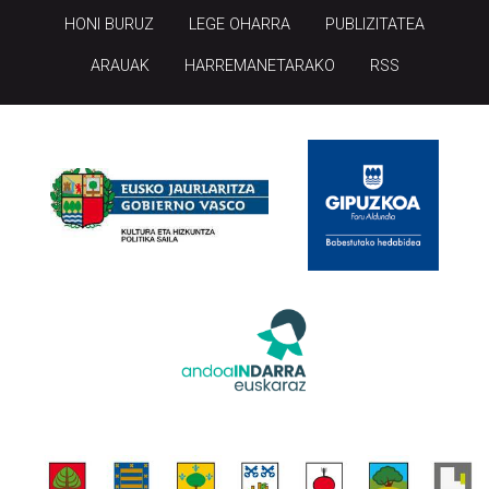
HONI BURUZ
LEGE OHARRA
PUBLIZITATEA
ARAUAK
HARREMANETARAKO
RSS