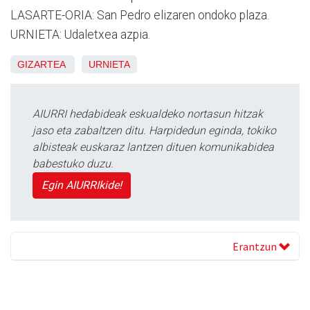
LASARTE-ORIA: San Pedro elizaren ondoko plaza.
URNIETA: Udaletxea azpia.
GIZARTEA
URNIETA
AIURRI hedabideak eskualdeko nortasun hitzak
jaso eta zabaltzen ditu. Harpidedun eginda, tokiko
albisteak euskaraz lantzen dituen komunikabidea
babestuko duzu.
Egin AIURRIkide!
Erantzun