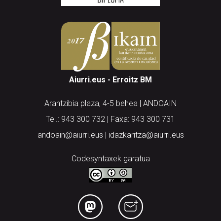
Aiurri.eus - Erroitz BM
Arantzibia plaza, 4-5 behea | ANDOAIN
Tel.: 943 300 732 | Faxa: 943 300 731
andoain@aiurri.eus | idazkaritza@aiurri.eus
Codesyntaxek garatua