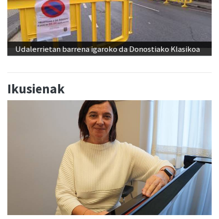
Udalerrietan barrena igaroko da Donostiako Klasikoa
Ikusienak