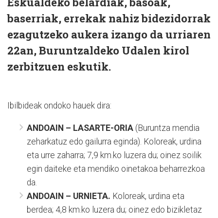
Eskualdeko belardiak, basoak,
baserriak, errekak nahiz bidezidorrak
ezagutzeko aukera izango da urriaren
22an, Buruntzaldeko Udalen kirol
zerbitzuen eskutik.
Ibilbideak ondoko hauek dira:
ANDOAIN – LASARTE-ORIA
(Buruntza mendia
zeharkatuz edo gailurra eginda). Koloreak, urdina
eta urre zaharra; 7,9 km.ko luzera du; oinez soilik
egin daiteke eta mendiko oinetakoa beharrezkoa
da.
ANDOAIN – URNIETA.
Koloreak, urdina eta
berdea; 4,8 km.ko luzera du; oinez edo bizikletaz