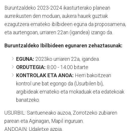
Buruntzaldeko 2023-2024 ikasturterako planean
aurreikusten den moduan, aukera hauek guztiak
ezagutzera emateko ibilbideen eguna da proposamena,
eta aurtengoan, urriaren 22an (igandea) izango da.
Buruntzaldeko Ibilbideen egunaren zehaztasunak:
EGUNA:
2023ko urriaren 22a, igandea.
ORDUTEGIA:
8:00 - 14:00 bitarte
KONTROLAK ETA ANOA:
Herri bakoitzean
kontrol une bat egongo da (Usurbilen bi),
argibideak emateko eta mokaduak eta edatekoak
banatzeko.
USURBIL: Santueneako auzoa, Zorrotzeko zubiaren
parean eta Aginagan, Mapil inguruan.
ANDOAIN: Udaletxe azpia..