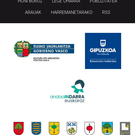
HONI BURUZ
LEGE OHARRA
PUBLIZITATEA
ARAUAK
HARREMANETARAKO
RSS