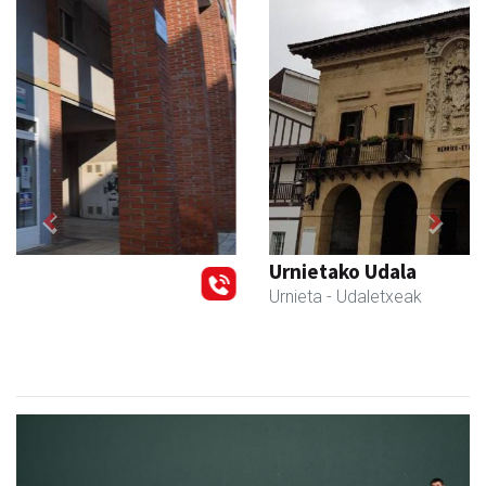
Previous
Next
Urnietako Udala
Urnieta
- Udaletxeak