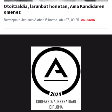
Otoitzaldia, larunbat honetan, Ama Kandidaren
omenez
Berrozpeko Jesusen Alaben Elkartea
abu 07, 09:25
ANDOAIN