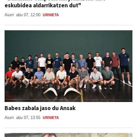
eskubidea aldarrikatzen dut"
Aiurri
abu 07, 12:00
URNIETA
Babes zabala jaso du Ansak
Aiurri
abu 07, 13:55
URNIETA