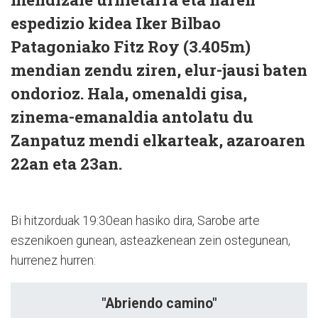
espedizio kidea Iker Bilbao
Patagoniako Fitz Roy (3.405m)
mendian zendu ziren, elur-jausi baten
ondorioz. Hala, omenaldi gisa,
zinema-emanaldia antolatu du
Zanpatuz mendi elkarteak, azaroaren
22an eta 23an.
Bi hitzorduak 19:30ean hasiko dira, Sarobe arte
eszenikoen gunean, asteazkenean zein ostegunean,
hurrenez hurren:
"Abriendo camino"