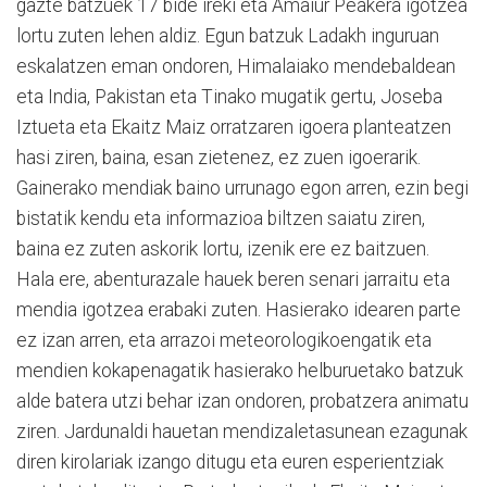
gazte batzuek 17 bide ireki eta Amaiur Peakera igotzea
lortu zuten lehen aldiz. Egun batzuk Ladakh inguruan
eskalatzen eman ondoren, Himalaiako mendebaldean
eta India, Pakistan eta Tinako mugatik gertu, Joseba
Iztueta eta Ekaitz Maiz orratzaren igoera planteatzen
hasi ziren, baina, esan zietenez, ez zuen igoerarik.
Gainerako mendiak baino urrunago egon arren, ezin begi
bistatik kendu eta informazioa biltzen saiatu ziren,
baina ez zuten askorik lortu, izenik ere ez baitzuen.
Hala ere, abenturazale hauek beren senari jarraitu eta
mendia igotzea erabaki zuten. Hasierako idearen parte
ez izan arren, eta arrazoi meteorologikoengatik eta
mendien kokapenagatik hasierako helburuetako batzuk
alde batera utzi behar izan ondoren, probatzera animatu
ziren. Jardunaldi hauetan mendizaletasunean ezagunak
diren kirolariak izango ditugu eta euren esperientziak