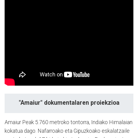
"Amaiur" dokumentalaren proiekzioa
Amaiur Peak 5.760 metroko tontorra, Indiako Himalaian
kokatua dago. Nafarroako eta Gipuzkoako eskalatzaile