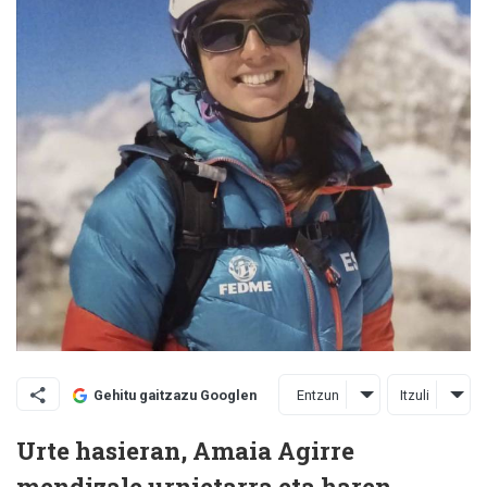
Entzun
Itzuli
Gehitu gaitzazu Googlen
Urte hasieran, Amaia Agirre
mendizale urnietarra eta haren