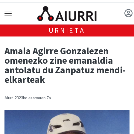
URNIETA
Amaia Agirre Gonzalezen
omenezko zine emanaldia
antolatu du Zanpatuz mendi-
elkarteak
Aiurri
2023ko azaroaren 7a