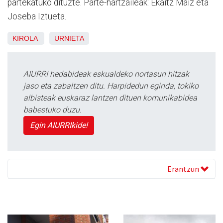
partekatuko dituzte. Parte-hartzaileak: Ekaitz Maiz eta
Joseba Iztueta.
KIROLA
URNIETA
AIURRI hedabideak eskualdeko nortasun hitzak
jaso eta zabaltzen ditu. Harpidedun eginda, tokiko
albisteak euskaraz lantzen dituen komunikabidea
babestuko duzu.
Egin AIURRIkide!
Erantzun