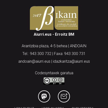
Aiurri.eus - Erroitz BM
Arantzibia plaza, 4-5 behea | ANDOAIN
Tel.: 943 300 732 | Faxa: 943 300 731
andoain@aiurri.eus | idazkaritza@aiurri.eus
Codesyntaxek garatua