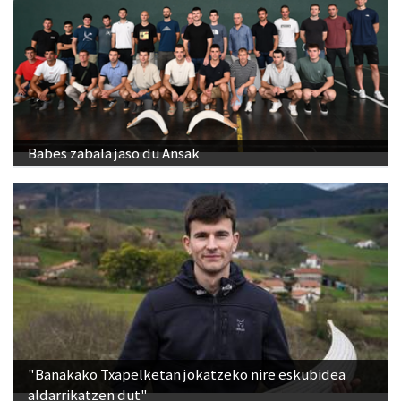
Babes zabala jaso du Ansak
"Banakako Txapelketan jokatzeko nire eskubidea
aldarrikatzen dut"