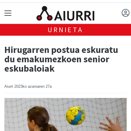
URNIETA
Hirugarren postua eskuratu
du emakumezkoen senior
eskubaloiak
Aiurri
2023ko azaroaren 27a