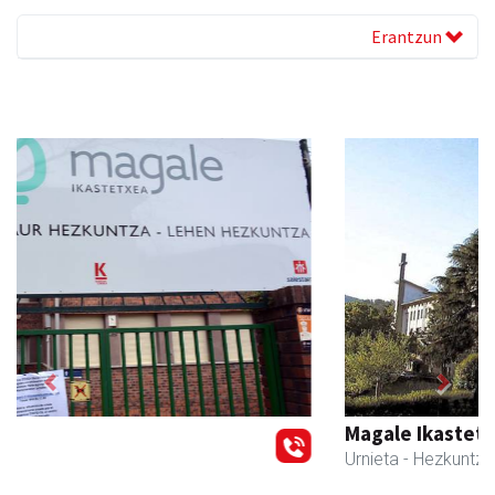
Erantzun
Previous
Next
Magale Ikastetxea
Urnieta
- Hezkuntza