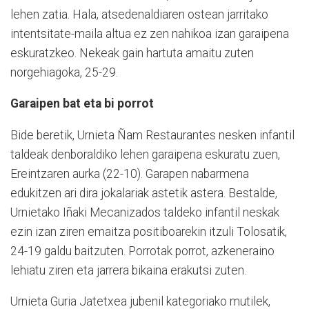
lehen zatia. Hala, atsedenaldiaren ostean jarritako
intentsitate-maila altua ez zen nahikoa izan garaipena
eskuratzkeo. Nekeak gain hartuta amaitu zuten
norgehiagoka, 25-29.
Garaipen bat eta bi porrot
Bide beretik, Urnieta Ñam Restaurantes nesken infantil
taldeak denboraldiko lehen garaipena eskuratu zuen,
Ereintzaren aurka (22-10). Garapen nabarmena
edukitzen ari dira jokalariak astetik astera. Bestalde,
Urnietako Iñaki Mecanizados taldeko infantil neskak
ezin izan ziren emaitza positiboarekin itzuli Tolosatik,
24-19 galdu baitzuten. Porrotak porrot, azkeneraino
lehiatu ziren eta jarrera bikaina erakutsi zuten.
Urnieta Guria Jatetxea jubenil kategoriako mutilek,