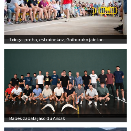
Txinga-proba, estrainekoz, Goiburuko jaietan
Babes zabala jaso du Ansak