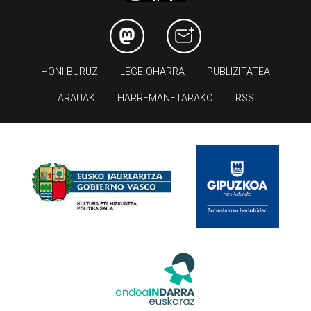
HONI BURUZ
LEGE OHARRA
PUBLIZITATEA
ARAUAK
HARREMANETARAKO
RSS