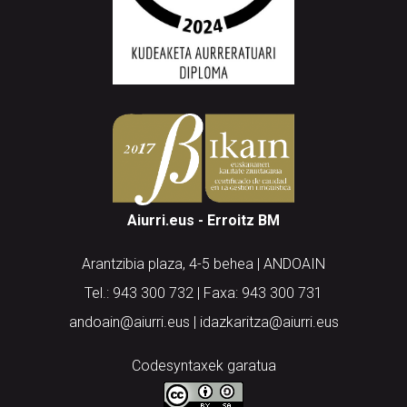
Aiurri.eus - Erroitz BM
Arantzibia plaza, 4-5 behea | ANDOAIN
Tel.: 943 300 732 | Faxa: 943 300 731
andoain@aiurri.eus | idazkaritza@aiurri.eus
Codesyntaxek garatua