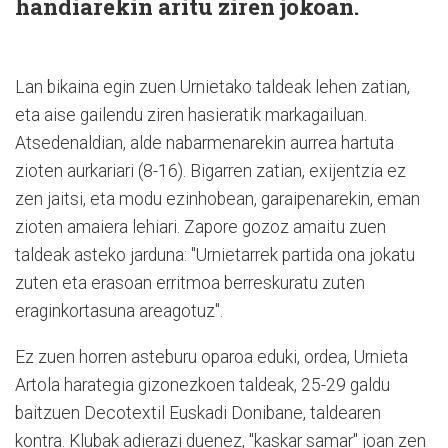
handiarekin aritu ziren jokoan.
Lan bikaina egin zuen Urnietako taldeak lehen zatian,
eta aise gailendu ziren hasieratik markagailuan.
Atsedenaldian, alde nabarmenarekin aurrea hartuta
zioten aurkariari (8-16). Bigarren zatian, exijentzia ez
zen jaitsi, eta modu ezinhobean, garaipenarekin, eman
zioten amaiera lehiari. Zapore gozoz amaitu zuen
taldeak asteko jarduna: "Urnietarrek partida ona jokatu
zuten eta erasoan erritmoa berreskuratu zuten
eraginkortasuna areagotuz".
Ez zuen horren asteburu oparoa eduki, ordea, Urnieta
Artola harategia gizonezkoen taldeak, 25-29 galdu
baitzuen Decotextil Euskadi Donibane, taldearen
kontra. Klubak adierazi duenez, "kaskar samar" joan zen