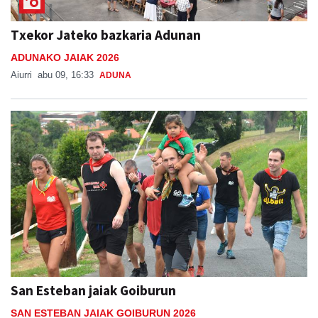
Txekor Jateko bazkaria Adunan
ADUNAKO JAIAK 2026
Aiurri
abu 09, 16:33
ADUNA
San Esteban jaiak Goiburun
SAN ESTEBAN JAIAK GOIBURUN 2026