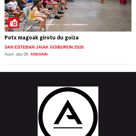
Potx magoak girotu du goiza
SAN ESTEBAN JAIAK GOIBURUN 2026
Aiurri
abu 08
ANDOAIN