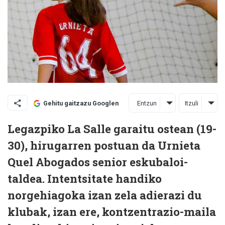
Entzun
Itzuli
Gehitu gaitzazu Googlen
Legazpiko La Salle garaitu ostean (19-
30), hirugarren postuan da Urnieta
Quel Abogados senior eskubaloi-
taldea. Intentsitate handiko
norgehiagoka izan zela adierazi du
klubak, izan ere, kontzentrazio-maila