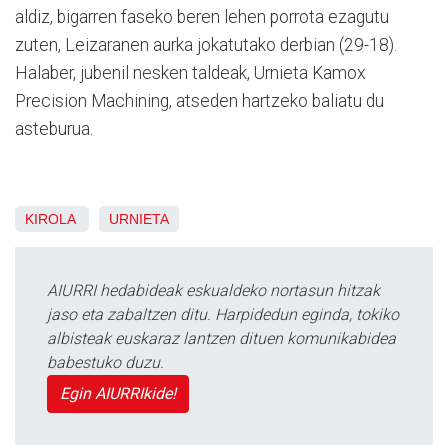
aldiz, bigarren faseko beren lehen porrota ezagutu
zuten, Leizaranen aurka jokatutako derbian (29-18).
Halaber, jubenil nesken taldeak, Urnieta Kamox
Precision Machining, atseden hartzeko baliatu du
asteburua.
KIROLA
URNIETA
AIURRI hedabideak eskualdeko nortasun hitzak
jaso eta zabaltzen ditu. Harpidedun eginda, tokiko
albisteak euskaraz lantzen dituen komunikabidea
babestuko duzu.
Egin AIURRIkide!