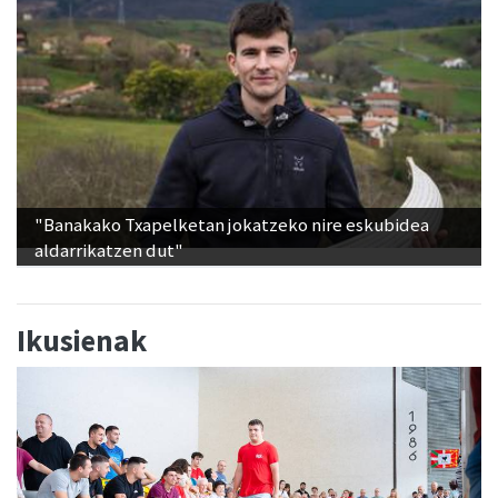
"Banakako Txapelketan jokatzeko nire eskubidea
aldarrikatzen dut"
Ikusienak