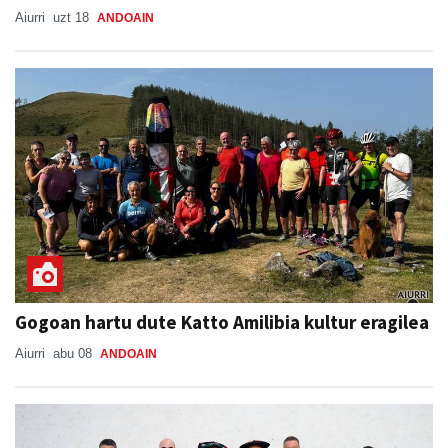
Aiurri
uzt 18
ANDOAIN
Gogoan hartu dute Katto Amilibia kultur eragilea
Aiurri
abu 08
ANDOAIN