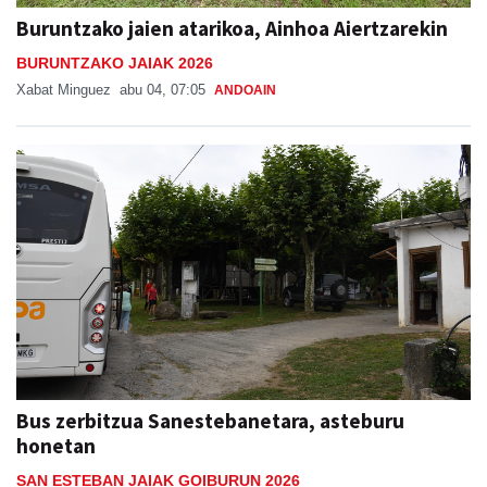
Buruntzako jaien atarikoa, Ainhoa Aiertzarekin
BURUNTZAKO JAIAK 2026
Xabat Minguez
abu 04, 07:05
ANDOAIN
Bus zerbitzua Sanestebanetara, asteburu
honetan
SAN ESTEBAN JAIAK GOIBURUN 2026