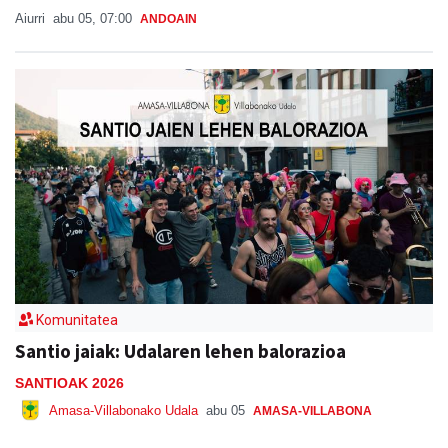
Aiurri
abu 05, 07:00
ANDOAIN
Komunitatea
Santio jaiak: Udalaren lehen balorazioa
SANTIOAK 2026
Amasa-Villabonako Udala
abu 05
AMASA-VILLABONA