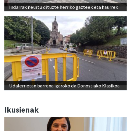
Indarrak neurtu dituzte herriko gazteek eta haurrek
Udalerrietan barrena igaroko da Donostiako Klasikoa
Ikusienak