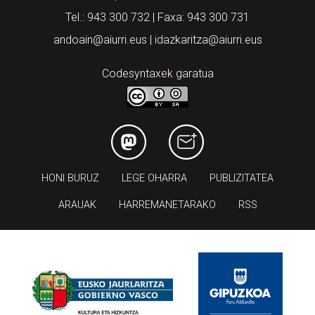
Tel.: 943 300 732 | Faxa: 943 300 731
andoain@aiurri.eus | idazkaritza@aiurri.eus
Codesyntaxek garatua
HONI BURUZ
LEGE OHARRA
PUBLIZITATEA
ARAUAK
HARREMANETARAKO
RSS