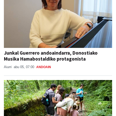
Junkal Guerrero andoaindarra, Donostiako
Musika Hamabostaldiko protagonista
Aiurri
abu 05, 07:00
ANDOAIN