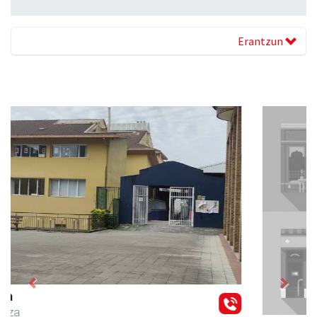
Erantzun
Previous
Next