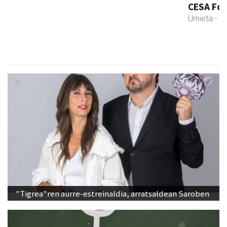
CESA Formazio Zentroa
Urnieta
- Ikasketak
"Tigrea"ren aurre-estreinaldia, arratsaldean Saroben