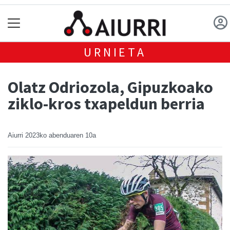
URNIETA
Olatz Odriozola, Gipuzkoako
ziklo-kros txapeldun berria
Aiurri
2023ko abenduaren 10a