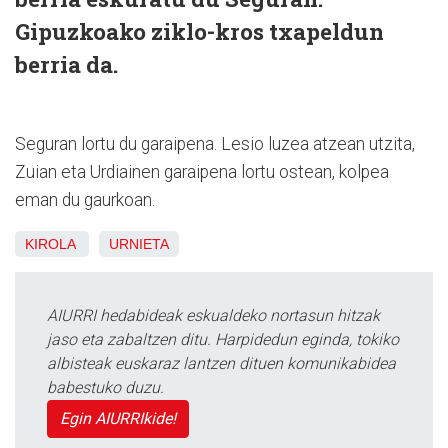
Gipuzkoako ziklo-kros txapeldun
berria da.
Seguran lortu du garaipena. Lesio luzea atzean utzita,
Zuian eta Urdiainen garaipena lortu ostean, kolpea
eman du gaurkoan.
KIROLA
URNIETA
AIURRI hedabideak eskualdeko nortasun hitzak
jaso eta zabaltzen ditu. Harpidedun eginda, tokiko
albisteak euskaraz lantzen dituen komunikabidea
babestuko duzu.
Egin AIURRIkide!