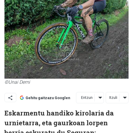
©Unai Demi
Entzun
Itzuli
Gehitu gaitzazu Googlen
Eskarmentu handiko kirolaria da
urnietarra, eta gaurkoan lorpen
berria eskuratu du Seguran: