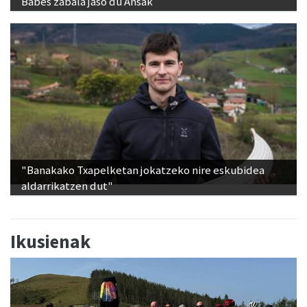
Babes zabala jaso du Ansak
"Banakako Txapelketan jokatzeko nire eskubidea
aldarrikatzen dut"
Ikusienak