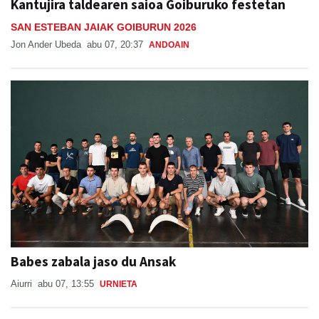
Kantujira taldearen saioa Goiburuko festetan
SAN ESTEBAN JAIAK GOIBURUN 2026
Jon Ander Ubeda
abu 07, 20:37
ANDOAIN
Babes zabala jaso du Ansak
Aiurri
abu 07, 13:55
URNIETA