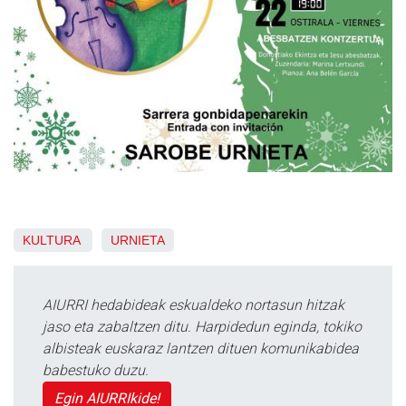
KULTURA
URNIETA
AIURRI hedabideak eskualdeko nortasun hitzak
jaso eta zabaltzen ditu. Harpidedun eginda, tokiko
albisteak euskaraz lantzen dituen komunikabidea
babestuko duzu.
Egin AIURRIkide!