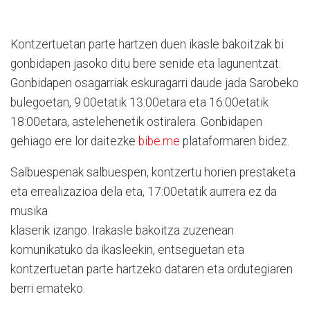
Kontzertuetan parte hartzen duen ikasle bakoitzak bi
gonbidapen jasoko ditu bere senide eta lagunentzat.
Gonbidapen osagarriak eskuragarri daude jada Sarobeko
bulegoetan, 9:00etatik 13:00etara eta 16:00etatik
18:00etara, astelehenetik ostiralera. Gonbidapen
gehiago ere lor daitezke
bibe.me
plataformaren bidez.
Salbuespenak salbuespen, kontzertu horien prestaketa
eta errealizazioa dela eta, 17:00etatik aurrera ez da
musika
klaserik izango. Irakasle bakoitza zuzenean
komunikatuko da ikasleekin, entseguetan eta
kontzertuetan parte hartzeko dataren eta ordutegiaren
berri emateko.