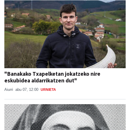
"Banakako Txapelketan jokatzeko nire
eskubidea aldarrikatzen dut"
Aiurri
abu 07, 12:00
URNIETA