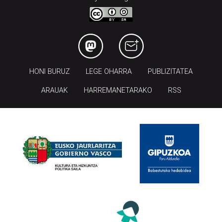
HONI BURUZ
LEGE OHARRA
PUBLIZITATEA
ARAUAK
HARREMANETARAKO
RSS