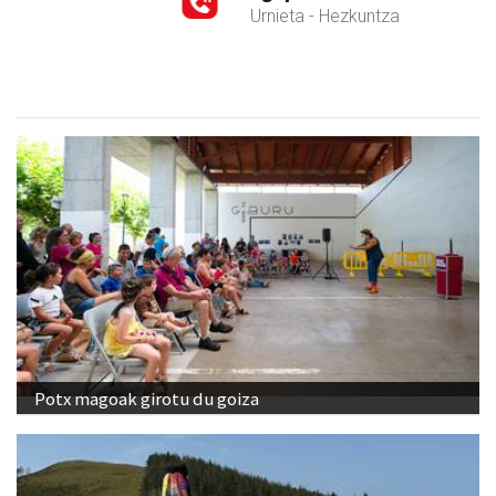
Urnieta
- Hezkuntza
Potx magoak girotu du goiza