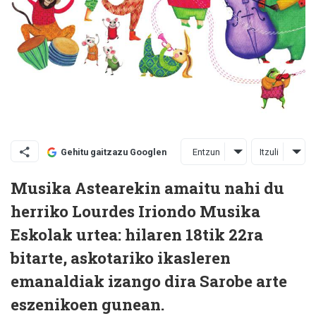
Entzun
Itzuli
Gehitu gaitzazu Googlen
Musika Astearekin amaitu nahi du
herriko Lourdes Iriondo Musika
Eskolak urtea: hilaren 18tik 22ra
bitarte, askotariko ikasleren
emanaldiak izango dira Sarobe arte
eszenikoen gunean.