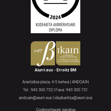
Aiurri.eus - Erroitz BM
Arantzibia plaza, 4-5 behea | ANDOAIN
Tel.: 943 300 732 | Faxa: 943 300 731
andoain@aiurri.eus | idazkaritza@aiurri.eus
Codesyntaxek garatua