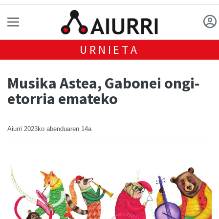
URNIETA
Musika Astea, Gabonei ongi-
etorria emateko
Aiurri
2023ko abenduaren 14a