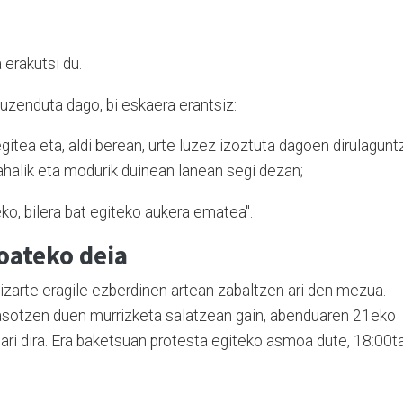
 erakutsi du.
uzenduta dago, bi eskaera erantsiz:
gitea eta, aldi berean, urte luzez izoztuta dagoen dirulagunt
 ahalik eta modurik duinean lanean segi dezan;
eko, bilera bat egiteko aukera ematea".
oateko deia
a gizarte eragile ezberdinen artean zabaltzen ari den mezua.
 jasotzen duen murrizketa salatzean gain, abenduaren 21eko
 ari dira. Era baketsuan protesta egiteko asmoa dute, 18:00t