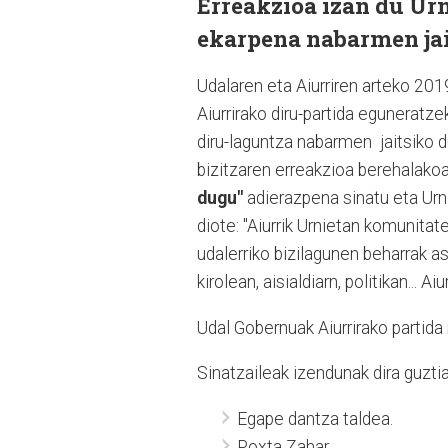
Erreakzioa izan du Ur
ekarpena nabarmen ja
Udalaren eta Aiurriren arteko 20
Aiurrirako diru-partida eguneratz
diru-laguntza nabarmen
jaitsiko 
bizitzaren erreakzioa berehalakoa
dugu"
adierazpena sinatu eta Urn
diote: "Aiurrik Urnietan komunitat
udalerriko bizilagunen beharrak as
kirolean, aisialdiarn, politikan... A
Udal Gobernuak Aiurrirako partid
Sinatzaileak izendunak dira guzt
Egape dantza taldea.
Poxta Zahar.