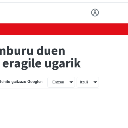
zenburu duen
 eragile ugarik
Gehitu gaitzazu Googlen
Entzun
Itzuli