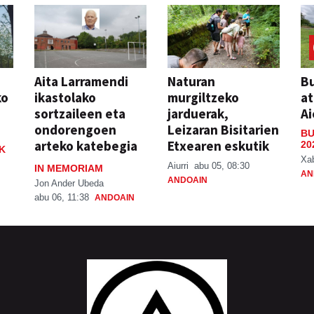
Aita Larramendi
Naturan
Bu
ko
ikastolako
murgiltzeko
at
sortzaileen eta
jarduerak,
Ai
ondorengoen
Leizaran Bisitarien
BU
arteko katebegia
Etxearen eskutik
20
K
Xa
Aiurri
abu 05, 08:30
IN MEMORIAM
AN
ANDOAIN
Jon Ander Ubeda
abu 06, 11:38
ANDOAIN