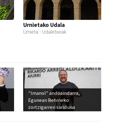
Urnietako Udala
Urnieta
- Udaletxeak
"Imanol" andoaindarra,
Egunean Behineko
zortzigarren sariduna