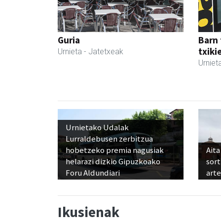
Guria
Barn 
txiki
Urnieta
- Jatetxeak
Urniet
Urnietako Udalak
Lurraldebusen zerbitzua
hobetzeko premia nagusiak
Aita
helarazi dizkio Gipuzkoako
sor
Foru Aldundiari
art
Ikusienak