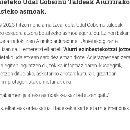
nietako Udal Gobernu Taldeak Aiurrirako
isteko asmoak.
19-2023 hitzarmena amaitzear dela, Udal Gobernu taldeak
eko eskaera atzera botatzeko asmoa agertu du. Ez hori bakarr
duela iradoki zien Aiurriko arduradunei. Urnietako gizarte
 izan da. Hemeretzi elkartek
"Aiurri ezinbestekotzat jotz
ietako udaletxean sarbidea eman diote. Adierazpenean zer
ea egiten laguntzen du, tokiko informazioaren ikuspegitik,
etzen dituelako, askotariko arlotan: kulturan, gizartean,
iurrin, protagonistak urnietarrak dira.
a nabarmen jaisteko asmoak kezkaz betetzen gaitu".
iak, elkarteak ordezkatuz. Hauexek elkarte eta mugimenduak: