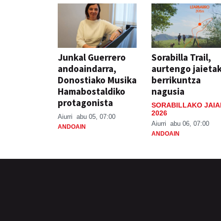
Junkal Guerrero
Sorabilla Trail,
andoaindarra,
aurtengo jaieta
Donostiako Musika
berrikuntza
Hamabostaldiko
nagusia
protagonista
SORABILLAKO JAIA
2026
Aiurri
abu 05, 07:00
Aiurri
abu 06, 07:00
ANDOAIN
ANDOAIN