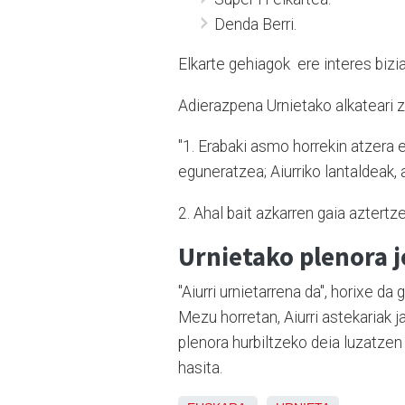
Denda Berri.
Elkarte gehiagok
ere interes bizia
Adierazpena Urnietako alkateari z
"1. Erabaki asmo horrekin atzera e
eguneratzea; Aiurriko lantaldeak,
2. Ahal bait azkarren gaia aztertz
Urnietako plenora j
"Aiurri urnietarrena da", horixe d
Mezu horretan, Aiurri astekariak
plenora hurbiltzeko deia luzatzen
hasita.