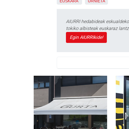
EUSKARA
URNIETA
AIURRI hedabideak eskualdeko n
tokiko albisteak euskaraz lan
Egin AIURRIkide!