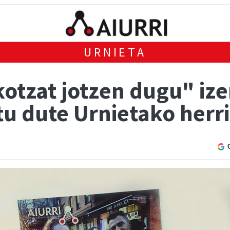
URNIETA
ekotzat jotzen dugu" i
u dute Urnietako herri