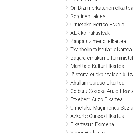
On Bizi merkatarien elkartea
Sorginen taldea.
Urnietako Bertso Eskola.
AEK-ko irakasleak.
Zanpatuz mendi elkartea.
Txanbolin txistulari elkartea.
Bagara emakume feministak
Manttale Kultur Elkartea.
Iñistorra euskaltzaleen biltza
Aballarri Guraso Elkartea.
Goiburu-Xoxoka Auzo Elkart
Etxeberri Auzo Elkartea.
Urnietako Mugimendu Sozial
Azkorte Guraso Elkartea.
Elkartasun Ekimena.
Super H elkartea.