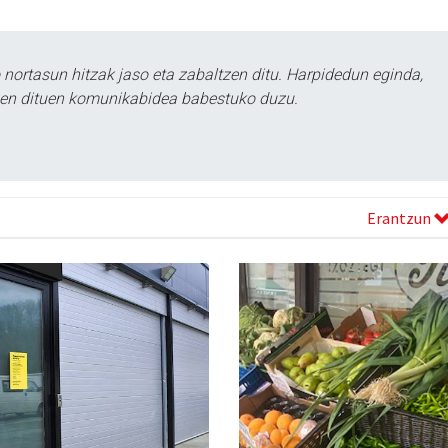
ortasun hitzak jaso eta zabaltzen ditu. Harpidedun eginda,
tzen dituen komunikabidea babestuko duzu.
Erantzun