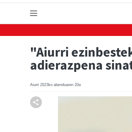
"Aiurri ezinbest
adierazpena sinat
Aiurri
2023ko abenduaren 20a