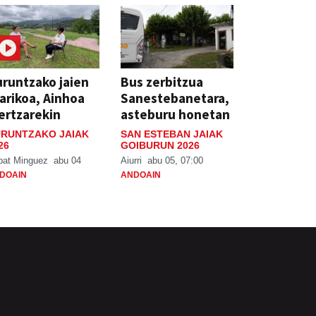
runtzako jaien
Bus zerbitzua
arikoa, Ainhoa
Sanestebanetara,
ertzarekin
asteburu honetan
RUNTZAKO JAIAK
SAN ESTEBAN JAIAK
26
GOIBURUN 2026
bat Minguez
abu 04
Aiurri
abu 05, 07:00
DOAIN
ANDOAIN