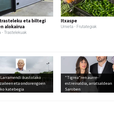
trasteleku eta biltegi
Itxaspe
en alokairua
Urnieta
- Frutategiak
a
- Trastelekuak
 Larramendi ikastolako
"Tigrea"ren aurre-
tzaileen eta ondorengoen
estreinaldia, arratsaldean
eko katebegia
Saroben