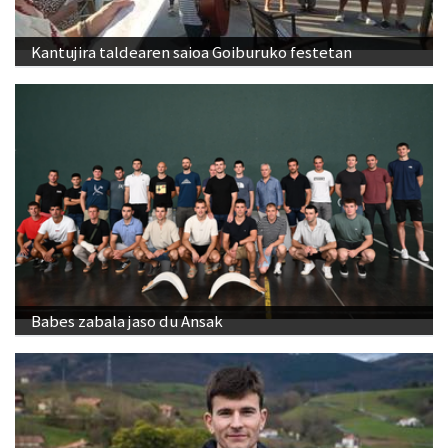
Kantujira taldearen saioa Goiburuko festetan
Babes zabala jaso du Ansak