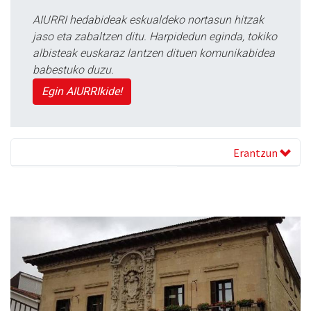
AIURRI hedabideak eskualdeko nortasun hitzak
jaso eta zabaltzen ditu. Harpidedun eginda, tokiko
albisteak euskaraz lantzen dituen komunikabidea
babestuko duzu.
Egin AIURRIkide!
Erantzun