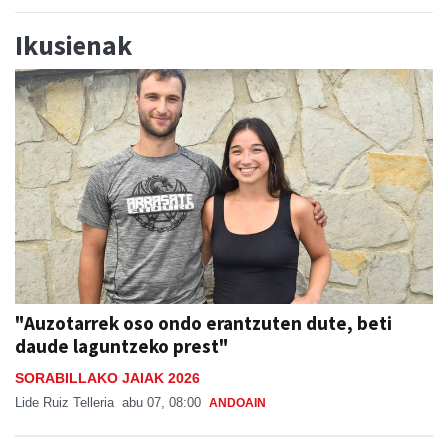
Ikusienak
"Auzotarrek oso ondo erantzuten dute, beti
daude laguntzeko prest"
SORABILLAKO JAIAK 2026
Lide Ruiz Telleria
abu 07, 08:00
ANDOAIN