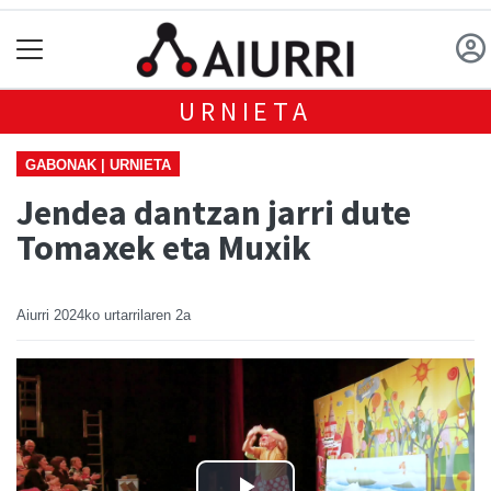
URNIETA
GABONAK | URNIETA
Jendea dantzan jarri dute
Tomaxek eta Muxik
Aiurri
2024ko urtarrilaren 2a