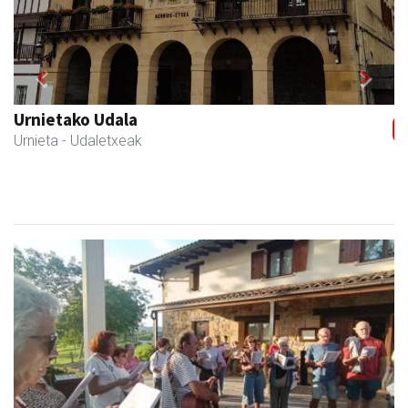
Previous
Next
Barn trasteleku eta biltegi txikien alokairua
Urnieta
- Trastelekuak