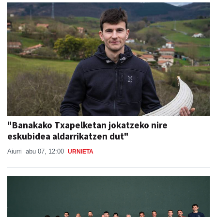
"Banakako Txapelketan jokatzeko nire
eskubidea aldarrikatzen dut"
Aiurri
abu 07, 12:00
URNIETA