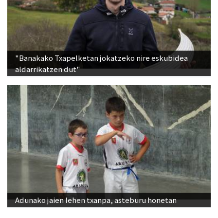
"Banakako Txapelketan jokatzeko nire eskubidea
aldarrikatzen dut"
Adunako jaien lehen txanpa, asteburu honetan