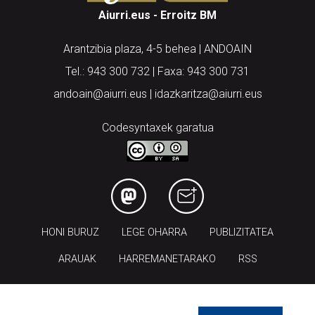
Aiurri.eus - Erroitz BM
Arantzibia plaza, 4-5 behea | ANDOAIN
Tel.: 943 300 732 | Faxa: 943 300 731
andoain@aiurri.eus | idazkaritza@aiurri.eus
Codesyntaxek garatua
HONI BURUZ
LEGE OHARRA
PUBLIZITATEA
ARAUAK
HARREMANETARAKO
RSS