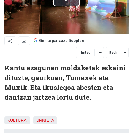
Gehitu gaitzazu Googlen
Entzun
Itzuli
Kantu ezagunen moldaketak eskaini
dituzte, gaurkoan, Tomaxek eta
Muxik. Eta ikuslegoa abesten eta
dantzan jartzea lortu dute.
KULTURA
URNIETA