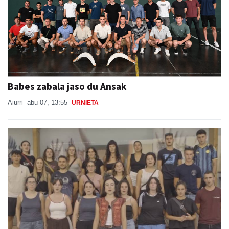
Babes zabala jaso du Ansak
Aiurri
abu 07, 13:55
URNIETA