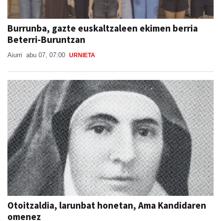
Burrunba, gazte euskaltzaleen ekimen berria
Beterri-Buruntzan
Aiurri
abu 07, 07:00
URNIETA
Otoitzaldia, larunbat honetan, Ama Kandidaren
omenez