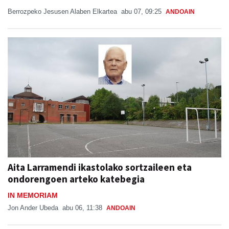
Berrozpeko Jesusen Alaben Elkartea
abu 07, 09:25
ANDOAIN
Aita Larramendi ikastolako sortzaileen eta
ondorengoen arteko katebegia
IN MEMORIAM
Jon Ander Ubeda
abu 06, 11:38
ANDOAIN