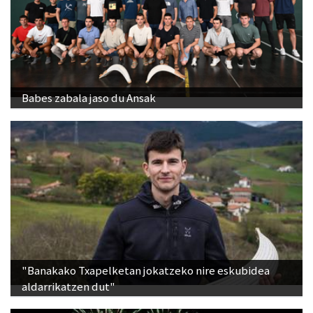
Babes zabala jaso du Ansak
"Banakako Txapelketan jokatzeko nire eskubidea
aldarrikatzen dut"