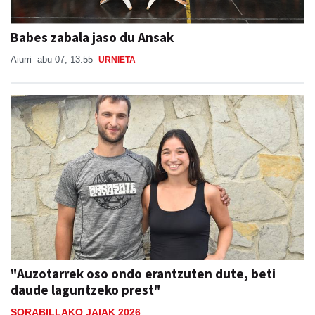
Babes zabala jaso du Ansak
Aiurri
abu 07, 13:55
URNIETA
"Auzotarrek oso ondo erantzuten dute, beti
daude laguntzeko prest"
SORABILLAKO JAIAK 2026