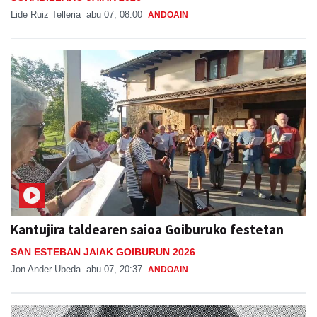
Lide Ruiz Telleria
abu 07, 08:00
ANDOAIN
Kantujira taldearen saioa Goiburuko festetan
SAN ESTEBAN JAIAK GOIBURUN 2026
Jon Ander Ubeda
abu 07, 20:37
ANDOAIN