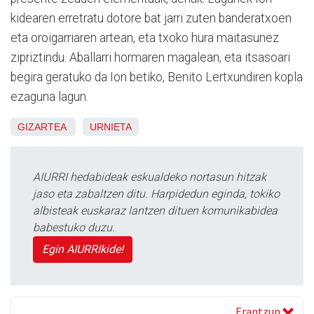
kidearen erretratu dotore bat jarri zuten banderatxoen
eta oroigarriaren artean, eta txoko hura maitasunez
zipriztindu. Aballarri hormaren magalean, eta itsasoari
begira geratuko da Ion betiko, Benito Lertxundiren kopla
ezaguna lagun.
GIZARTEA
URNIETA
AIURRI hedabideak eskualdeko nortasun hitzak
jaso eta zabaltzen ditu. Harpidedun eginda, tokiko
albisteak euskaraz lantzen dituen komunikabidea
babestuko duzu.
Egin AIURRIkide!
Erantzun