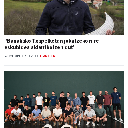
"Banakako Txapelketan jokatzeko nire
eskubidea aldarrikatzen dut"
Aiurri
abu 07, 12:00
URNIETA