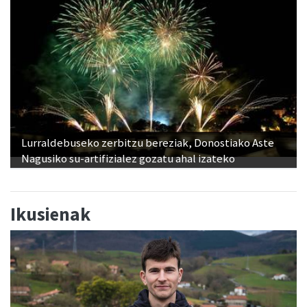
Lurraldebuseko zerbitzu bereziak, Donostiako Aste
Nagusiko su-artifizialez gozatu ahal izateko
Ikusienak