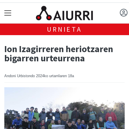
URNIETA
Ion Izagirreren heriotzaren
bigarren urteurrena
Andoni Urbistondo
2024ko urtarrilaren 18a