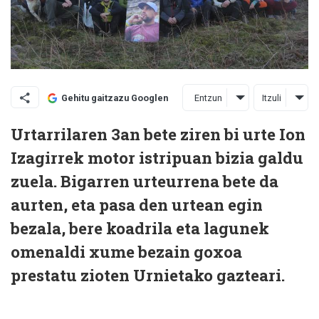
Entzun
Itzuli
Gehitu gaitzazu Googlen
Urtarrilaren 3an bete ziren bi urte Ion
Izagirrek motor istripuan bizia galdu
zuela. Bigarren urteurrena bete da
aurten, eta pasa den urtean egin
bezala, bere koadrila eta lagunek
omenaldi xume bezain goxoa
prestatu zioten Urnietako gazteari.