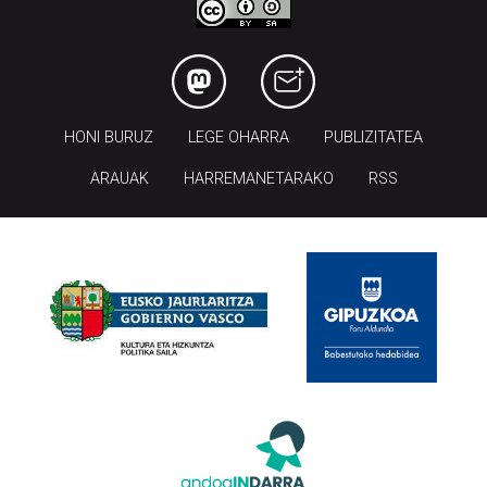
HONI BURUZ
LEGE OHARRA
PUBLIZITATEA
ARAUAK
HARREMANETARAKO
RSS