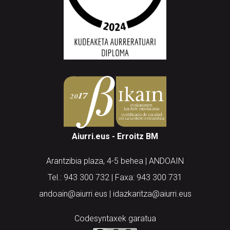
Aiurri.eus - Erroitz BM
Arantzibia plaza, 4-5 behea | ANDOAIN
Tel.: 943 300 732 | Faxa: 943 300 731
andoain@aiurri.eus | idazkaritza@aiurri.eus
Codesyntaxek garatua