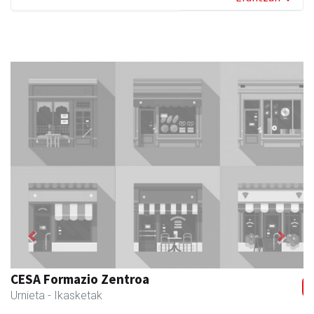
Previous
Next
CESA Formazio Zentroa
Urnieta
- Ikasketak