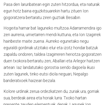
Pasa den larunbatean egin zuten hitzordua, eta naturak
egun hotz baina eguzkitsuarekin hartu zituen Ion
gogoratzera bertaratu ziren guztiak Besabin.
Hogeita hamar bat laguneko multzoa Adarramendira igo
zen aurrena, urnietarren mendi kuttuna, eta Ion Izagirrek
hainbeste maite zuena. Aurreko egunetako negu
eguraldi gordinak utzitako elur eta izotz hondar batzuk
zapaldu ondoren, taldea Izagirreren heriotza gogoratzen
duen txokora bertaratu zen, Aballari eta Arlegor haitzen
artean. Iaz landatutako gorostia sendo dagoela ikusi
zuten lagunek, tinko eutsi diola neguari, Nepalgo
banderatxoek haizeari bezala.
Kolore urdinak zerua ordezkatzen du; zuriak ura, gorriak
sua, berdeak airea eta horiak lurra. Txoko hartan
presente zeuden elementuak, denak. Lagunek Ion