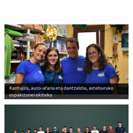
Kantujira, auzo-afaria eta dantzaldia, asteburuko
ospakizunei ekiteko