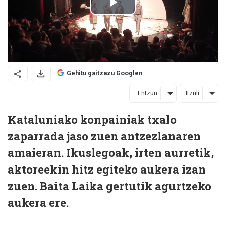
Gehitu gaitzazu Googlen
Entzun
Itzuli
Kataluniako konpainiak txalo
zaparrada jaso zuen antzezlanaren
amaieran. Ikuslegoak, irten aurretik,
aktoreekin hitz egiteko aukera izan
zuen. Baita Laika gertutik agurtzeko
aukera ere.