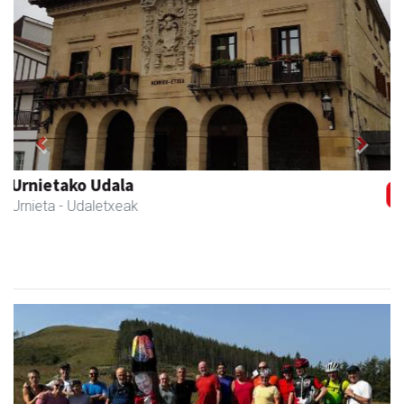
Previous
Next
Magale Ikastetxea
Urnieta
- Hezkuntza