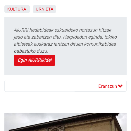
KULTURA
URNIETA
AIURRI hedabideak eskualdeko nortasun hitzak
jaso eta zabaltzen ditu. Harpidedun eginda, tokiko
albisteak euskaraz lantzen dituen komunikabidea
babestuko duzu.
Egin AIURRIkide!
Erantzun