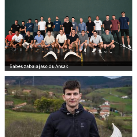
Babes zabala jaso du Ansak