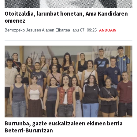
Otoitzaldia, larunbat honetan, Ama Kandidaren
omenez
Berrozpeko Jesusen Alaben Elkartea
abu 07, 09:25
ANDOAIN
Burrunba, gazte euskaltzaleen ekimen berria
Beterri-Buruntzan