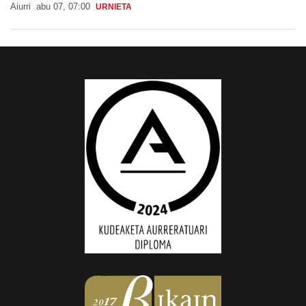
Aiurri
abu 07, 07:00
URNIETA