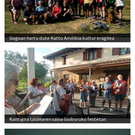
Gogoan hartu dute Katto Amilibia kultur eragilea
Kantujira taldearen saioa Goiburuko festetan