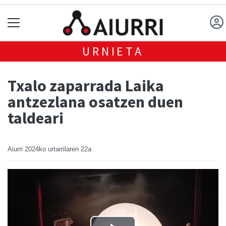
URNIETA
Txalo zaparrada Laika
antzezlana osatzen duen
taldeari
Aiurri
2024ko urtarrilaren 22a