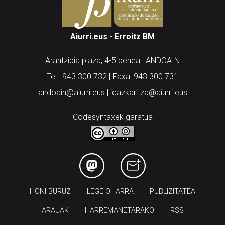
Aiurri.eus - Erroitz BM
Arantzibia plaza, 4-5 behea | ANDOAIN
Tel.: 943 300 732 | Faxa: 943 300 731
andoain@aiurri.eus | idazkaritza@aiurri.eus
Codesyntaxek garatua
HONI BURUZ
LEGE OHARRA
PUBLIZITATEA
ARAUAK
HARREMANETARAKO
RSS