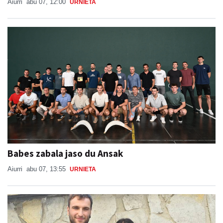
Aiurri
abu 07, 12:00
URNIETA
Babes zabala jaso du Ansak
Aiurri
abu 07, 13:55
URNIETA