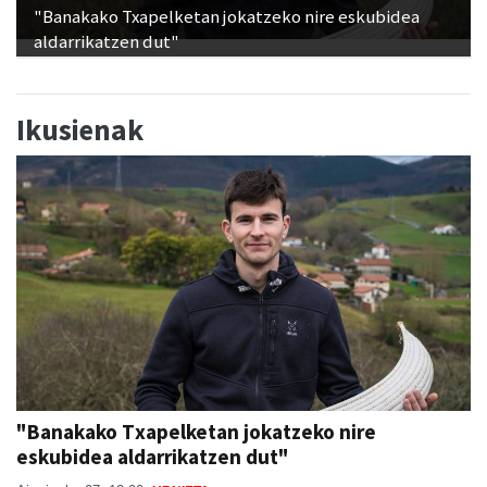
"Banakako Txapelketan jokatzeko nire eskubidea
aldarrikatzen dut"
Ikusienak
"Banakako Txapelketan jokatzeko nire
eskubidea aldarrikatzen dut"