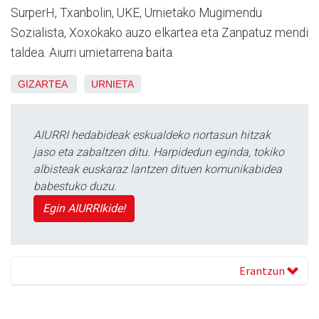
SurperH, Txanbolin, UKE, Urnietako Mugimendu
Sozialista, Xoxokako auzo elkartea eta Zanpatuz mendi
taldea. Aiurri urnietarrena baita.
GIZARTEA
URNIETA
AIURRI hedabideak eskualdeko nortasun hitzak
jaso eta zabaltzen ditu. Harpidedun eginda, tokiko
albisteak euskaraz lantzen dituen komunikabidea
babestuko duzu.
Egin AIURRIkide!
Erantzun