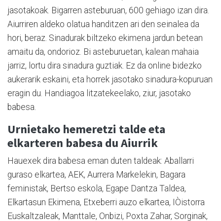
jasotakoak. Bigarren asteburuan, 600 gehiago izan dira.
Aiurriren aldeko olatua handitzen ari den seinalea da
hori, beraz. Sinadurak biltzeko ekimena jardun betean
amaitu da, ondorioz. Bi asteburuetan, kalean mahaia
jarriz, lortu dira sinadura guztiak. Ez da online bidezko
aukerarik eskaini, eta horrek jasotako sinadura-kopuruan
eragin du. Handiagoa litzatekeelako, ziur, jasotako
babesa.
Urnietako hemeretzi talde eta
elkarteren babesa du Aiurrik
Hauexek dira babesa eman duten taldeak: Aballarri
guraso elkartea, AEK, Aurrera Markelekin, Bagara
feministak, Bertso eskola, Egape Dantza Taldea,
Elkartasun Ekimena, Etxeberri auzo elkartea, IÒistorra
Euskaltzaleak, Manttale, Onbizi, Poxta Zahar, Sorginak,