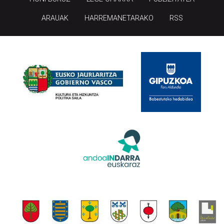
ARAUAK
HARREMANETARAKO
RSS