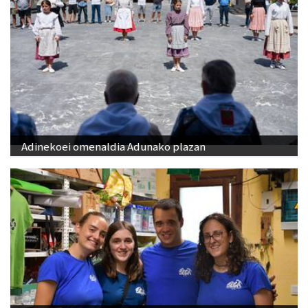
Adinekoei omenaldia Adunako plazan