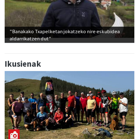
"Banakako Txapelketan jokatzeko nire eskubidea
aldarrikatzen dut"
Ikusienak