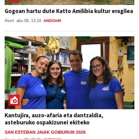
Gogoan hartu dute Katto Amilibia kultur eragilea
Aiurri
abu 08, 13:24
ANDOAIN
Kantujira, auzo-afaria eta dantzaldia,
asteburuko ospakizunei ekiteko
SAN ESTEBAN JAIAK GOIBURUN 2026