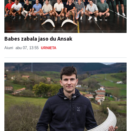
Babes zabala jaso du Ansak
Aiurri
abu 07, 13:55
URNIETA