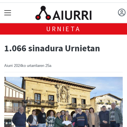
URNIETA
1.066 sinadura Urnietan
Aiurri
2024ko urtarrilaren 25a