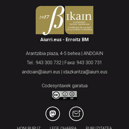
Aiurri.eus - Erroitz BM
Arantzibia plaza, 4-5 behea | ANDOAIN
Tel.: 943 300 732 | Faxa: 943 300 731
andoain@aiurri.eus | idazkaritza@aiurri.eus
Codesyntaxek garatua
HONI BURUZ
LEGE OHARRA
PUBLIZITATEA