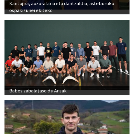
Kantujira, auzo-afaria eta dantzaldia, asteburuko
ospakizunei ekiteko
Babes zabala jaso du Ansak