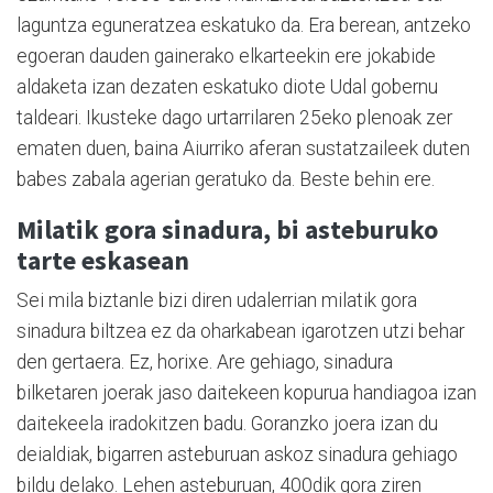
laguntza eguneratzea eskatuko da. Era berean, antzeko
egoeran dauden gainerako elkarteekin ere jokabide
aldaketa izan dezaten eskatuko diote Udal gobernu
taldeari. Ikusteke dago urtarrilaren 25eko plenoak zer
ematen duen, baina Aiurriko aferan sustatzaileek duten
babes zabala agerian geratuko da. Beste behin ere.
Milatik gora sinadura, bi asteburuko
tarte eskasean
Sei mila biztanle bizi diren udalerrian milatik gora
sinadura biltzea ez da oharkabean igarotzen utzi behar
den gertaera. Ez, horixe. Are gehiago, sinadura
bilketaren joerak jaso daitekeen kopurua handiagoa izan
daitekeela iradokitzen badu. Goranzko joera izan du
deialdiak, bigarren asteburuan askoz sinadura gehiago
bildu delako. Lehen asteburuan, 400dik gora ziren