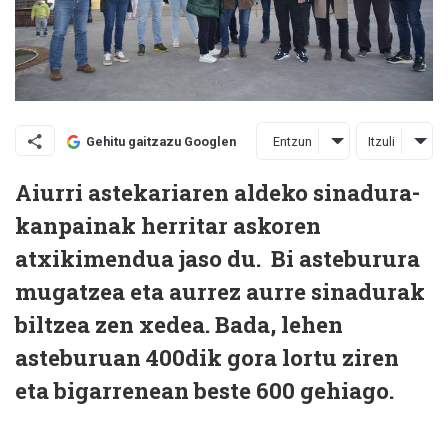
Entzun
Itzuli
Gehitu gaitzazu Googlen
Aiurri astekariaren aldeko sinadura-
kanpainak herritar askoren
atxikimendua jaso du.
Bi asteburura
mugatzea eta aurrez aurre sinadurak
biltzea zen xedea. Bada, lehen
asteburuan 400dik gora lortu ziren
eta bigarrenean beste 600 gehiago.