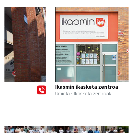
Previous
Next
Ikasmin ikasketa zentroa
Urnieta
- Ikasketa zentroak