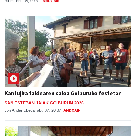
Aiurri
abu 08, 09:31
ANDOAIN
Kantujira taldearen saioa Goiburuko festetan
SAN ESTEBAN JAIAK GOIBURUN 2026
Jon Ander Ubeda
abu 07, 20:37
ANDOAIN