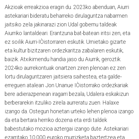
Akzioak erreakzioa eragin du. 2023ko abenduan, Aiurri
astekariari bideratu beharreko dirulaguntza nabarmen
jaitsiko zela jakinarazi zion Udal gobernu taldeak
Aiurriko lantaldeari. Erantzuna bat-batean iritsi zen, eta
ez soilik Aiurri-IÒistorraren eskutik. Urnietako gizarte
eta kultur bizitzaren ordezkaritza zabalaren eskutik,
baizik. Atxikimendu handia jaso du Aiurrik, geroztik.
2024ko aurrekontuak onartzen ziren plenoan ez zen
lortu dirulaguntzaren jaitsiera saihestea, eta galde-
erreguen atalean Jon Unanue IÒistorrako ordezkariak
bere adierazpenean iragarri bezala, Udalera eskakizun
berberarekin itzuliko zirela aurreratu zuen. Halaxe
izango da. Ostegun honetan urteko lehen plenoa izango
da eta bertara herriko dozena eta erdi taldek
babestutako mozioa aztergai izango dute. Astekariari
ezarritako 10.000 euroko murrizketa baztertzea eta