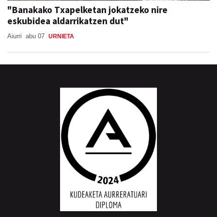
"Banakako Txapelketan jokatzeko nire
eskubidea aldarrikatzen dut"
Aiurri
abu 07
URNIETA