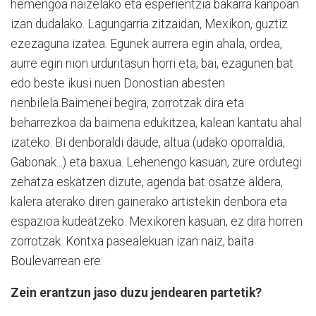
hemengoa naizelako eta esperientzia bakarra kanpoan
izan dudalako. Lagungarria zitzaidan, Mexikon, guztiz
ezezaguna izatea. Egunek aurrera egin ahala, ordea,
aurre egin nion urduritasun horri eta, bai, ezagunen bat
edo beste ikusi nuen Donostian abesten
nenbilela.Baimenei begira, zorrotzak dira eta
beharrezkoa da baimena edukitzea, kalean kantatu ahal
izateko. Bi denboraldi daude, altua (udako oporraldia,
Gabonak...) eta baxua. Lehenengo kasuan, zure ordutegi
zehatza eskatzen dizute, agenda bat osatze aldera,
kalera aterako diren gainerako artistekin denbora eta
espazioa kudeatzeko. Mexikoren kasuan, ez dira horren
zorrotzak. Kontxa pasealekuan izan naiz, baita
Boulevarrean ere.
Zein erantzun jaso duzu jendearen partetik?