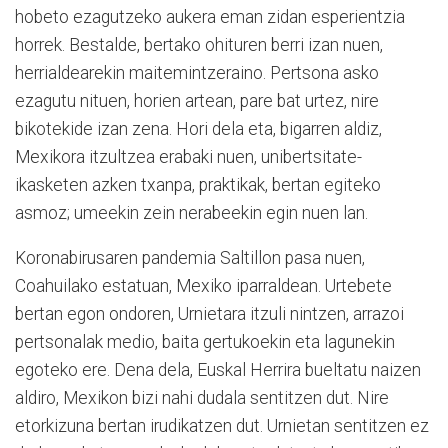
hobeto ezagutzeko aukera eman zidan esperientzia
horrek. Bestalde, bertako ohituren berri izan nuen,
herrialdearekin maitemintzeraino. Pertsona asko
ezagutu nituen, horien artean, pare bat urtez, nire
bikotekide izan zena. Hori dela eta, bigarren aldiz,
Mexikora itzultzea erabaki nuen, unibertsitate-
ikasketen azken txanpa, praktikak, bertan egiteko
asmoz; umeekin zein nerabeekin egin nuen lan.
Koronabirusaren pandemia Saltillon pasa nuen,
Coahuilako estatuan, Mexiko iparraldean. Urtebete
bertan egon ondoren, Urnietara itzuli nintzen, arrazoi
pertsonalak medio, baita gertukoekin eta lagunekin
egoteko ere. Dena dela, Euskal Herrira bueltatu naizen
aldiro, Mexikon bizi nahi dudala sentitzen dut. Nire
etorkizuna bertan irudikatzen dut. Urnietan sentitzen ez