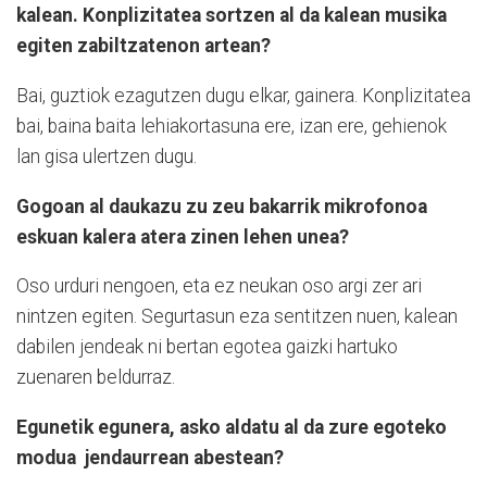
kalean. Konplizitatea sortzen al da kalean musika
egiten zabiltzatenon artean?
Bai, guztiok ezagutzen dugu elkar, gainera. Konplizitatea
bai, baina baita lehiakortasuna ere, izan ere, gehienok
lan gisa ulertzen dugu.
Gogoan al daukazu zu zeu bakarrik mikrofonoa
eskuan kalera atera zinen lehen unea?
Oso urduri nengoen, eta ez neukan oso argi zer ari
nintzen egiten. Segurtasun eza sentitzen nuen, kalean
dabilen jendeak ni bertan egotea gaizki hartuko
zuenaren beldurraz.
Egunetik egunera, asko aldatu al da zure egoteko
modua
jendaurrean abestean?