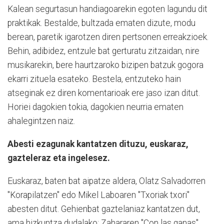
Kalean segurtasun handiagoarekin egoten lagundu dit
praktikak. Bestalde, bultzada ematen dizute, modu
berean, paretik igarotzen diren pertsonen erreakzioek.
Behin, adibidez, entzule bat gerturatu zitzaidan, nire
musikarekin, bere haurtzaroko bizipen batzuk gogora
ekarri zituela esateko. Bestela, entzuteko hain
atseginak ez diren komentarioak ere jaso izan ditut.
Horiei dagokien tokia, dagokien neurria ematen
ahalegintzen naiz.
Abesti ezagunak kantatzen dituzu, euskaraz,
gazteleraz eta ingelesez.
Euskaraz, baten bat aipatze aldera, Olatz Salvadorren
"Korapilatzen" edo Mikel Laboaren "Txoriak txori"
abesten ditut. Gehienbat gaztelaniaz kantatzen dut,
ama hizkuntza dudalako: Zahararen "Con las ganas",