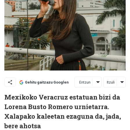
Entzun
Itzuli
Gehitu gaitzazu Googlen
Mexikoko Veracruz estatuan bizi da
Lorena Busto Romero urnietarra.
Xalapako kaleetan ezaguna da, jada,
bere ahotsa