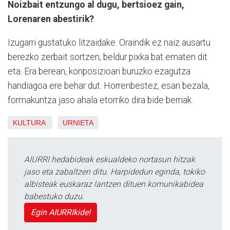
Noizbait entzungo al dugu, bertsioez gain,
Lorenaren abestirik?
Izugarri gustatuko litzaidake. Oraindik ez naiz ausartu
berezko zerbait sortzen, beldur pixka bat ematen dit
eta. Era berean, konposizioari buruzko ezagutza
handiagoa ere behar dut. Horrenbestez, esan bezala,
formakuntza jaso ahala etorriko dira bide berriak.
KULTURA
URNIETA
AIURRI hedabideak eskualdeko nortasun hitzak
jaso eta zabaltzen ditu. Harpidedun eginda, tokiko
albisteak euskaraz lantzen dituen komunikabidea
babestuko duzu.
Egin AIURRIkide!