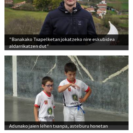
"Banakako Txapelketan jokatzeko nire eskubidea
aldarrikatzen dut"
Adunako jaien lehen txanpa, asteburu honetan