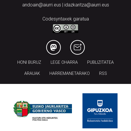
andoain@aiurri.eus | idazkaritza@aiurri.eus
Codesyntaxek garatua
HONI BURUZ
LEGE OHARRA
PUBLIZITATEA
ARAUAK
HARREMANETARAKO
RSS