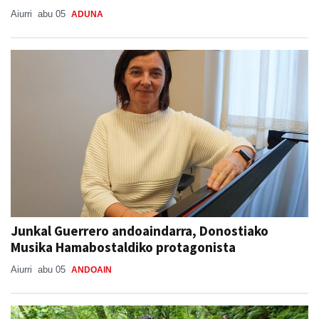
Aiurri
abu 05
ADUNA
Junkal Guerrero andoaindarra, Donostiako
Musika Hamabostaldiko protagonista
Aiurri
abu 05
ANDOAIN