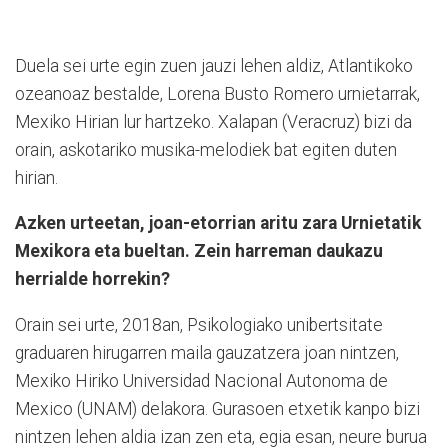
Duela sei urte egin zuen jauzi lehen aldiz, Atlantikoko
ozeanoaz bestalde, Lorena Busto Romero urnietarrak,
Mexiko Hirian lur hartzeko. Xalapan (Veracruz) bizi da
orain, askotariko musika-melodiek bat egiten duten
hirian.
Azken urteetan, joan-etorrian aritu zara Urnietatik
Mexikora eta bueltan. Zein harreman daukazu
herrialde horrekin?
Orain sei urte, 2018an, Psikologiako unibertsitate
graduaren hirugarren maila gauzatzera joan nintzen,
Mexiko Hiriko Universidad Nacional Autonoma de
Mexico (UNAM) delakora. Gurasoen etxetik kanpo bizi
nintzen lehen aldia izan zen eta, egia esan, neure burua