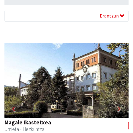
Erantzun
Previous
Next
Magale Ikastetxea
Urnieta
- Hezkuntza