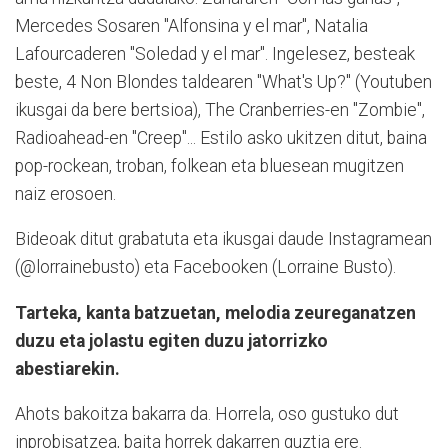
Mercedes Sosaren "Alfonsina y el mar", Natalia
Lafourcaderen "Soledad y el mar". Ingelesez, besteak
beste, 4 Non Blondes taldearen "What's Up?" (Youtuben
ikusgai da bere bertsioa), The Cranberries-en "Zombie",
Radioahead-en "Creep"... Estilo asko ukitzen ditut, baina
pop-rockean, troban, folkean eta bluesean mugitzen
naiz erosoen.
Bideoak ditut grabatuta eta ikusgai daude Instagramean
(@lorrainebusto) eta Facebooken (Lorraine Busto).
Tarteka, kanta batzuetan, melodia zeureganatzen
duzu eta jolastu egiten duzu jatorrizko
abestiarekin.
Ahots bakoitza bakarra da. Horrela, oso gustuko dut
inprobisatzea, baita horrek dakarren guztia ere.