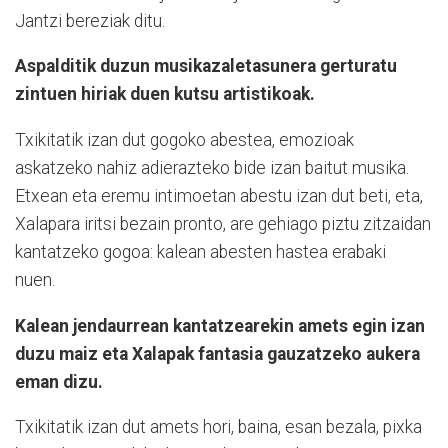
Jantzi bereziak ditu.
Aspalditik duzun musikazaletasunera gerturatu
zintuen hiriak duen kutsu artistikoak.
Txikitatik izan dut gogoko abestea, emozioak
askatzeko nahiz adierazteko bide izan baitut musika.
Etxean eta eremu intimoetan abestu izan dut beti, eta,
Xalapara iritsi bezain pronto, are gehiago piztu zitzaidan
kantatzeko gogoa: kalean abesten hastea erabaki
nuen.
Kalean jendaurrean kantatzearekin amets egin izan
duzu maiz eta Xalapak fantasia gauzatzeko aukera
eman dizu.
Txikitatik izan dut amets hori, baina, esan bezala, pixka