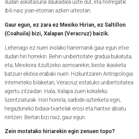
dudan askatasuna daukadala uste dut, eta horregatik
ibili naiz joan-etorrian azken urteotan.
Gaur egun, ez zara ez Mexiko Hirian, ez Saltillon
(Coahuila) bizi, Xalapan (Veracruz) baizik.
Lehenago ez nuen inolako harremanik gaur egun etxe
dudan hiri horrekin. Behin unibertsitate gradua bukatuta,
eta, Mexikora itzultzeko asmoarekin, beste ikasketa
batzuei ekitea erabaki nuen: Hizkuntzaren Antropologia.
Interneteko bilaketan, Veracruz estatuko unibertsitatea
agertu zitzaidan. Hala, Xalapa zuen kokaleku
lizentziaturak. Hori horrela, sarbide-azterketa egin,
hegazkineko bidaia-txartelak erosi eta hantxe abiatu
nintzen. Bertan bizi naiz, gaur egun.
Zein motatako hiriarekin egin zenuen topo?