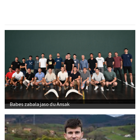
Babes zabala jaso du Ansak