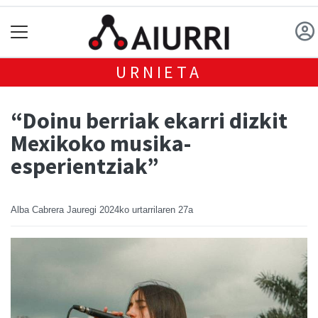
URNIETA
“Doinu berriak ekarri dizkit
Mexikoko musika-
esperientziak”
Alba Cabrera Jauregi
2024ko urtarrilaren 27a