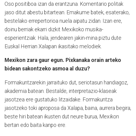
Oso positiboa izan da erantzuna. Komentario politak
jaso ditut abestu bitartean. Emakume batek, esaterako,
bestelako errepertorioa nuela aipatu zidan. Izan ere,
doinu berriak ekarri dizkit Mexikoko musika-
esperientziak. Hala, jendearen jakin-mina piztu dute
Euskal Herrian Xalapan ikasitako melodiek.
Mexikon zara gaur egun. Pixkanaka orain arteko
bidean sakontzeko asmoa al duzu?
Formakuntzarekin jarraituko dut, seriotasun handiagoz,
akademia batean. Bestalde, interpretazio-klaseak
jasotzea ere gustatuko litzaidake. Formakuntza
jasotzeko toki aproposa da Xalapa, baina, aurrera begira,
beste hiri batean ikusten dut neure burua, Mexikon
bertan edo baita kanpo ere.