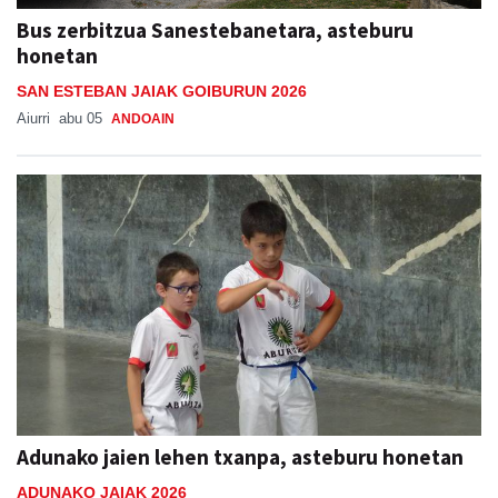
Bus zerbitzua Sanestebanetara, asteburu
honetan
SAN ESTEBAN JAIAK GOIBURUN 2026
Aiurri
abu 05
ANDOAIN
Adunako jaien lehen txanpa, asteburu honetan
ADUNAKO JAIAK 2026