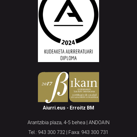
Aiurri.eus - Erroitz BM
Arantzibia plaza, 4-5 behea | ANDOAIN
Tel.: 943 300 732 | Faxa: 943 300 731