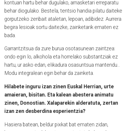
kontuan hartu behar dugulako, arnasketari erreparatu
behar diogulako. Bestela, tentsio handia pilatu daiteke
gorputzeko zenbait ataletan, lepoan, adibidez. Aurrera
begira lesioak sortu daitezke, zainketarik ematen ez
bada.
Garrantzitsua da zure burua osotasunean zaintzea:
ondo egin lo, alkohola eta horrelako substantziak ez
hartu, ur asko edan, elikadura osasuntsua mantendu...
Modu integralean egin behar da zainketa.
Hilabete inguru izan zinen Euskal Herrian, urte
amaieran, bisitan. Eta kalean abestera animatu
zinen, Donostian. Xalaparekin alderatuta, zertan
izan zen desberdina esperientzia?
Hasiera batean, beldur pixkat bat ematen zidan,