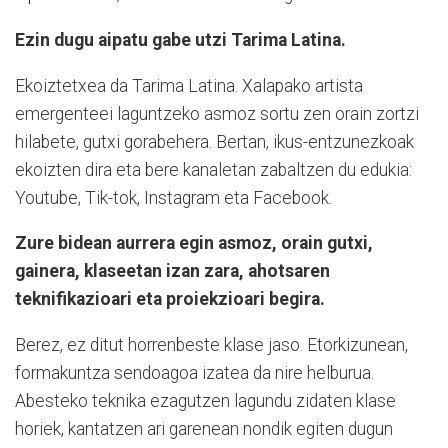
Ezin dugu aipatu gabe utzi Tarima Latina.
Ekoiztetxea da Tarima Latina. Xalapako artista
emergenteei laguntzeko asmoz sortu zen orain zortzi
hilabete, gutxi gorabehera. Bertan, ikus-entzunezkoak
ekoizten dira eta bere kanaletan zabaltzen du edukia:
Youtube, Tik-tok, Instagram eta Facebook.
Zure bidean aurrera egin asmoz, orain gutxi,
gainera, klaseetan izan zara, ahotsaren
teknifikazioari eta proiekzioari begira.
Berez, ez ditut horrenbeste klase jaso. Etorkizunean,
formakuntza sendoagoa izatea da nire helburua.
Abesteko teknika ezagutzen lagundu zidaten klase
horiek, kantatzen ari garenean nondik egiten dugun