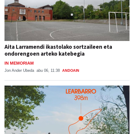
Aita Larramendi ikastolako sortzaileen eta
ondorengoen arteko katebegia
IN MEMORIAM
Jon Ander Ubeda
abu 06, 11:38
ANDOAIN