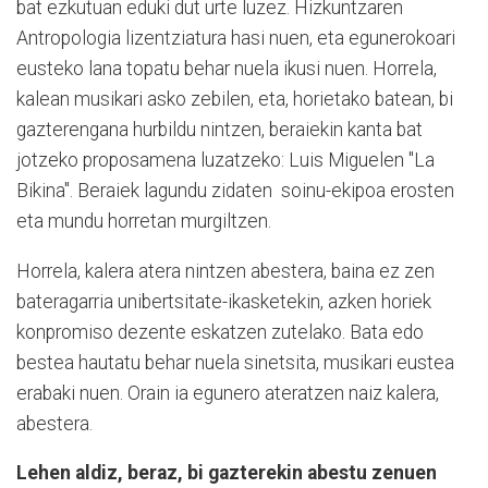
bat ezkutuan eduki dut urte luzez. Hizkuntzaren
Antropologia lizentziatura hasi nuen, eta egunerokoari
eusteko lana topatu behar nuela ikusi nuen. Horrela,
kalean musikari asko zebilen, eta, horietako batean, bi
gazterengana hurbildu nintzen, beraiekin kanta bat
jotzeko proposamena luzatzeko: Luis Miguelen "La
Bikina". Beraiek lagundu zidaten
soinu-ekipoa erosten
eta mundu horretan murgiltzen.
Horrela, kalera atera nintzen abestera, baina ez zen
bateragarria unibertsitate-ikasketekin, azken horiek
konpromiso dezente eskatzen zutelako. Bata edo
bestea hautatu behar nuela sinetsita, musikari eustea
erabaki nuen. Orain ia egunero ateratzen naiz kalera,
abestera.
Lehen aldiz, beraz, bi gazterekin abestu zenuen