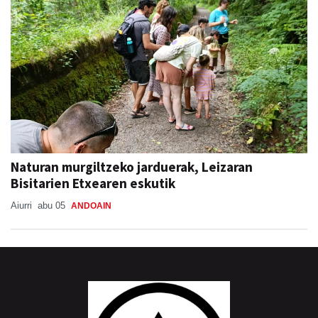
Naturan murgiltzeko jarduerak, Leizaran
Bisitarien Etxearen eskutik
Aiurri
abu 05
ANDOAIN