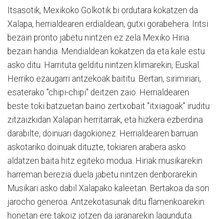
Itsasotik, Mexikoko Golkotik bi ordutara kokatzen da
Xalapa, herrialdearen erdialdean, gutxi gorabehera. Iritsi
bezain pronto jabetu nintzen ez zela Mexiko Hiria
bezain handia. Mendialdean kokatzen da eta kale estu
asko ditu. Harrituta gelditu nintzen klimarekin, Euskal
Herriko ezaugarri antzekoak baititu. Bertan, sirimiriari,
esaterako "chipi-chipi" deitzen zaio. Herrialdearen
beste toki batzuetan baino zertxobait "itxiagoak" iruditu
zitzaizkidan Xalapan herritarrak, eta hizkera ezberdina
darabilte, doinuari dagokionez. Herrialdearen barruan
askotariko doinuak dituzte, tokiaren arabera asko
aldatzen baita hitz egiteko modua. Hiriak musikarekin
harreman berezia duela jabetu nintzen denborarekin.
Musikari asko dabil Xalapako kaleetan. Bertakoa da son
jarocho generoa. Antzekotasunak ditu flamenkoarekin:
honetan ere takoiz jotzen da jaranarekin lagunduta.